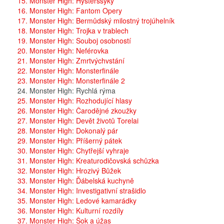
15. Monster High: Hysterssyky
16. Monster High: Fantom Opery
17. Monster High: Bermůdský milostný trojúhelník
18. Monster High: Trojka v trablech
19. Monster High: Souboj osobností
20. Monster High: Neférovka
21. Monster High: Zmrtvýchvstání
22. Monster High: Monsterfinále
23. Monster High: Monsterfinále 2
24. Monster High: Rychlá rýma
25. Monster High: Rozhodující hlasy
26. Monster High: Čarodějné zkoužky
27. Monster High: Devět životů Torelai
28. Monster High: Dokonalý pár
29. Monster High: Příšerný pátek
30. Monster High: Chytřejší vyhraje
31. Monster High: Kreaturodičovská schůzka
32. Monster High: Hrozivý Bůžek
33. Monster High: Ďábelská kuchyně
34. Monster High: Investigativní strašidlo
35. Monster High: Ledové kamarádky
36. Monster High: Kulturní rozdíly
37. Monster High: Šok a úžas