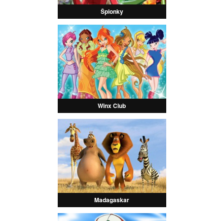
Špionky
Winx Club
Madagaskar