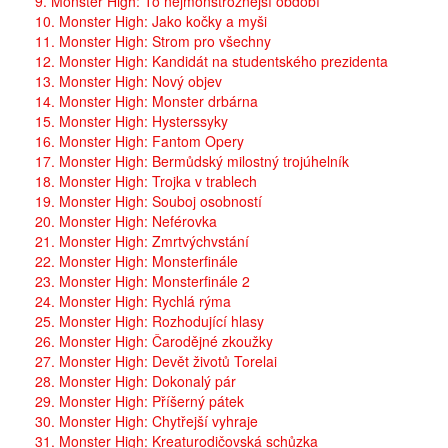
9. Monster High: To nejmonstróznější období
10. Monster High: Jako kočky a myši
11. Monster High: Strom pro všechny
12. Monster High: Kandidát na studentského prezidenta
13. Monster High: Nový objev
14. Monster High: Monster drbárna
15. Monster High: Hysterssyky
16. Monster High: Fantom Opery
17. Monster High: Bermůdský milostný trojúhelník
18. Monster High: Trojka v trablech
19. Monster High: Souboj osobností
20. Monster High: Neférovka
21. Monster High: Zmrtvýchvstání
22. Monster High: Monsterfinále
23. Monster High: Monsterfinále 2
24. Monster High: Rychlá rýma
25. Monster High: Rozhodující hlasy
26. Monster High: Čarodějné zkoužky
27. Monster High: Devět životů Torelai
28. Monster High: Dokonalý pár
29. Monster High: Příšerný pátek
30. Monster High: Chytřejší vyhraje
31. Monster High: Kreaturodičovská schůzka