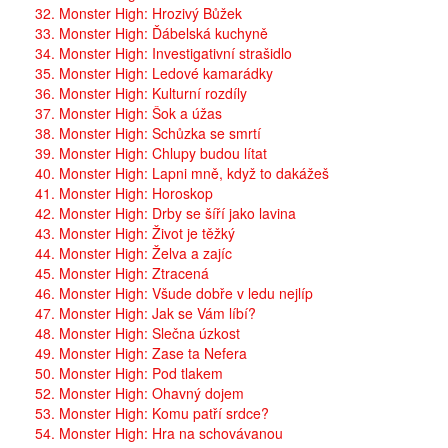
32. Monster High: Hrozivý Bůžek
33. Monster High: Ďábelská kuchyně
34. Monster High: Investigativní strašidlo
35. Monster High: Ledové kamarádky
36. Monster High: Kulturní rozdíly
37. Monster High: Šok a úžas
38. Monster High: Schůzka se smrtí
39. Monster High: Chlupy budou lítat
40. Monster High: Lapni mně, když to dakážeš
41. Monster High: Horoskop
42. Monster High: Drby se šíří jako lavina
43. Monster High: Život je těžký
44. Monster High: Želva a zajíc
45. Monster High: Ztracená
46. Monster High: Všude dobře v ledu nejlíp
47. Monster High: Jak se Vám líbí?
48. Monster High: Slečna úzkost
49. Monster High: Zase ta Nefera
50. Monster High: Pod tlakem
52. Monster High: Ohavný dojem
53. Monster High: Komu patří srdce?
54. Monster High: Hra na schovávanou