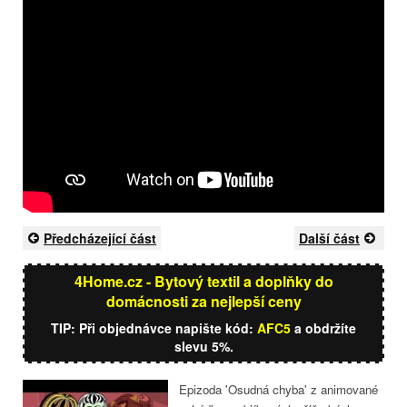
Předcházející část
Další část
4Home.cz - Bytový textil a doplňky do
domácnosti za nejlepší ceny
TIP: Při objednávce napište kód:
AFC5
a obdržíte
slevu 5%.
Epizoda 'Osudná chyba' z animované