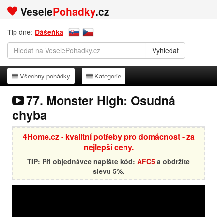
Vesele
Pohadky
.cz
Tip dne:
Dášeňka
Všechny pohádky
Kategorie
Všechny pohádky
Kategorie
77. Monster High: Osudná
chyba
4Home.cz - kvalitní potřeby pro domácnost - za
nejlepší ceny.
TIP: Při objednávce napište kód:
AFC5
a obdržíte
slevu 5%.