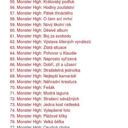
55. Monster High: Královský podfuk
56. Monster High: Hodiny zoufalství
57. Monster High: Pátek třináctého
58. Monster High: O čem sní mrtví
59. Monster High: Nový školní rok
60. Monster High: Děsivé album
61. Monster High: Boj za svobodu
62. Monster High: Výstava šílených vynálezů
63. Monster High: Zlatá situace
64. Monster High: Pohovor u Klaudie
65. Monster High: Naprosto vyřízená
66. Monster High: Dobří, zlí a užasní
67. Monster High: Strašidelná jednotka
68. Monster High: Nejlepší kamarádi
69. Monster High: Náhradní kreatura
70. Monster High: Fešák
71. Monster High: Modrá laguna
72. Monster High: Strašení odvážných
73. Monster High: Jedna kost netleská
74. Monster High: Vylepšené foto
75. Monster High: Plážové křiky
76. Monster High: Velká šéfka
77. Monster High: Osudná chyba