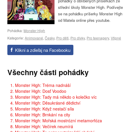
pohádky o oblíbených příšerkách ze
střední školy Monster High. Podívejte
se na pohádku príšerky Monster High
od Matela online přes youtube.
Pohádka:
Monster High
Kategorie:
Animované
,
Česky
,
Pro děti
,
Pro dívky
,
Pro teenagery
,
Vtipné
Klikni a zdieľaj na Facebooku
Všechny části pohádky
1. Monster High: Tréma nadnáší
2. Monster High: Dosť Voodoo
3. Monster High: Tady má někdo o kolečko víc
4. Monster High: Děsukrásné dědictví
5. Monster High: Když nestačí síla
6. Monster High: Brnkání na city
7. Monster High: Mořská mostrózní metamorfóza
8. Monster High: Večírek neumírá