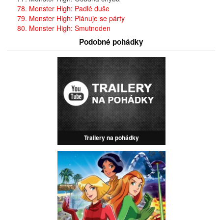
78. Monster High: Padlé duše
79. Monster High: Plánuje se párty
80. Monster High: Smutnoden
Podobné pohádky
Trailery na pohádky