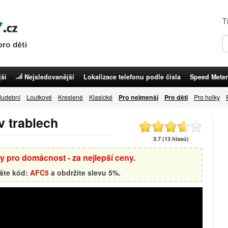
T
ší
Nejsledovanější
Lokalizace telefonu podle čísla
Speed Meter
udební
Loutkové
Kreslené
Klasické
Pro nejmenší
Pro děti
Pro holky
v trablech
3.7 (13 hlasů)
by pro domácnost - za nejlepší ceny.
ište kód:
AFC5
a obdržíte slevu 5%.