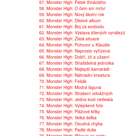
57. Monster High: Pátek třináctého
58. Monster High: O čem sní mrtví
59. Monster High: Nový školní rok
60. Monster High: Děsivé album
61. Monster High: Boj za svobodu
62. Monster High: Výstava šílených vynálezů
63. Monster High: Zlatá situace
64. Monster High: Pohovor u Klaudie
65. Monster High: Naprosto vyřízená
66. Monster High: Dobří, zlí a užasní
67. Monster High: Strašidelná jednotka
68. Monster High: Nejlepší kamarádi
69. Monster High: Náhradní kreatura
70. Monster High: Fešák
71. Monster High: Modrá laguna
72. Monster High: Strašení odvážných
73. Monster High: Jedna kost netleská
74. Monster High: Vylepšené foto
75. Monster High: Plážové křiky
76. Monster High: Velká šéfka
77. Monster High: Osudná chyba
78. Monster High: Padlé duše
79. Monster High: Plánuje se párty