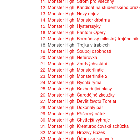
11. Monster High: Strom pro všechny
12. Monster High: Kandidát na studentského prez
13. Monster High: Nový objev
14. Monster High: Monster drbárna
15. Monster High: Hysterssyky
16. Monster High: Fantom Opery
17. Monster High: Bermůdský milostný trojúhelník
18. Monster High: Trojka v trablech
19. Monster High: Souboj osobností
20. Monster High: Neférovka
21. Monster High: Zmrtvýchvstání
22. Monster High: Monsterfinále
23. Monster High: Monsterfinále 2
24. Monster High: Rychlá rýma
25. Monster High: Rozhodující hlasy
26. Monster High: Čarodějné zkoužky
27. Monster High: Devět životů Torelai
28. Monster High: Dokonalý pár
29. Monster High: Příšerný pátek
30. Monster High: Chytřejší vyhraje
31. Monster High: Kreaturodičovská schůzka
32. Monster High: Hrozivý Bůžek
33. Monster High: Ďábelská kuchyně