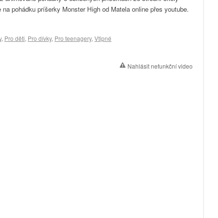
e na pohádku príšerky Monster High od Matela online přes youtube.
y
,
Pro děti
,
Pro dívky
,
Pro teenagery
,
Vtipné
Nahlásit nefunkční video