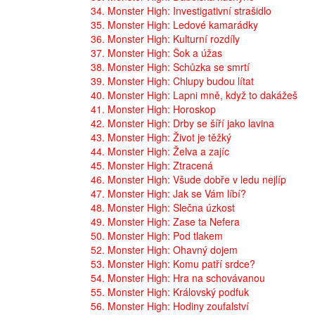
34. Monster High: Investigativní strašidlo
35. Monster High: Ledové kamarádky
36. Monster High: Kulturní rozdíly
37. Monster High: Šok a úžas
38. Monster High: Schůzka se smrtí
39. Monster High: Chlupy budou lítat
40. Monster High: Lapni mně, když to dakážeš
41. Monster High: Horoskop
42. Monster High: Drby se šíří jako lavina
43. Monster High: Život je těžký
44. Monster High: Želva a zajíc
45. Monster High: Ztracená
46. Monster High: Všude dobře v ledu nejlíp
47. Monster High: Jak se Vám líbí?
48. Monster High: Slečna úzkost
49. Monster High: Zase ta Nefera
50. Monster High: Pod tlakem
52. Monster High: Ohavný dojem
53. Monster High: Komu patří srdce?
54. Monster High: Hra na schovávanou
55. Monster High: Královský podfuk
56. Monster High: Hodiny zoufalství