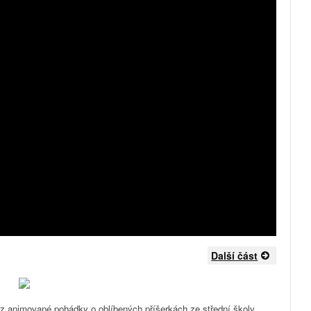
Další část
' z animované pohádky o oblíbených příšerkách ze střední školy