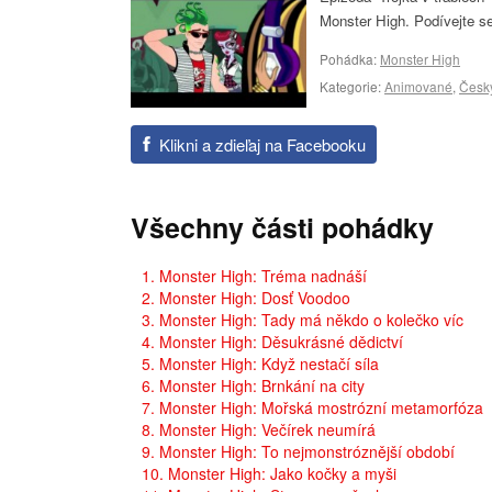
Monster High. Podívejte s
Pohádka:
Monster High
Kategorie:
Animované
,
Česk
Klikni a zdieľaj na Facebooku
Všechny části pohádky
1. Monster High: Tréma nadnáší
2. Monster High: Dosť Voodoo
3. Monster High: Tady má někdo o kolečko víc
4. Monster High: Děsukrásné dědictví
5. Monster High: Když nestačí síla
6. Monster High: Brnkání na city
7. Monster High: Mořská mostrózní metamorfóza
8. Monster High: Večírek neumírá
9. Monster High: To nejmonstróznější období
10. Monster High: Jako kočky a myši