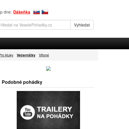
ip dne:
Dášeňka
Pro kluky
Večerníčky
Vtipné
Podobné pohádky