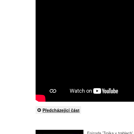
Předcházející část
Epizoda 'Trojka v trablech