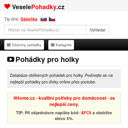
Vesele
Pohadky
.cz
Tip dne:
Dášeňka
Všechny pohádky
Kategorie
Všechny pohádky
Kategorie
Pohádky pro holky
Databáze oblíbených pohádek pro holky. Podívejte se na
nejlepší pohádky pro dívky online přes youtube.
4Home.cz - kvalitní potřeby pro domácnost - za
nejlepší ceny.
TIP: Při objednávce napište kód:
AFC5
a obdržíte
slevu 5%.