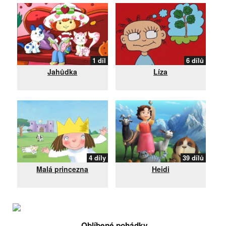
1 díl
6 dílů
Jahůdka
Líza
4 díly
39 dílů
Malá princezna
Heidi
Oblíbené pohádky