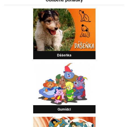
Dášeňka
Gumídci