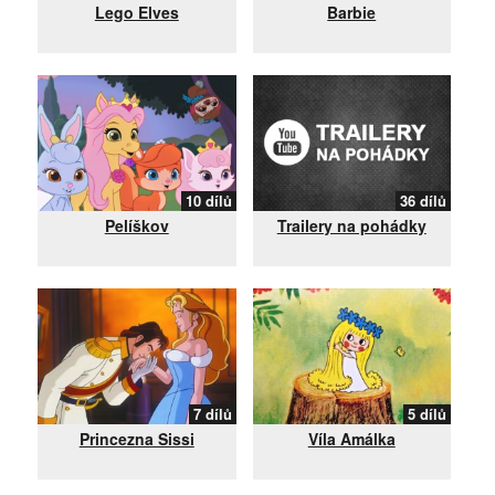
Lego Elves
Barbie
10 dílů
36 dílů
Pelíškov
Trailery na pohádky
7 dílů
5 dílů
Princezna Sissi
Víla Amálka