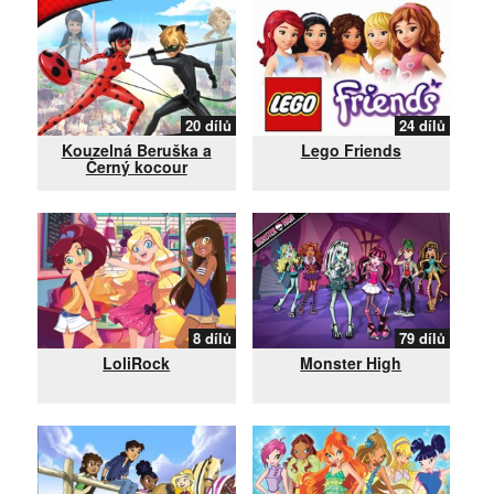
20 dílů
24 dílů
Kouzelná Beruška a
Lego Friends
Černý kocour
8 dílů
79 dílů
LoliRock
Monster High