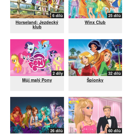
6 dílů
25 dílů
Horseland: Jezdecký
Winx Club
klub
2 díly
32 dílů
Můj malý Pony
Špionky
26 dílů
60 dílů