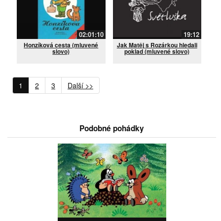
02:01:10
19:12
Honzíková cesta (mluvené
Jak Matěj s Rozárkou hledali
slovo)
poklad (mluvené slovo)
1
2
3
Další >>
Podobné pohádky