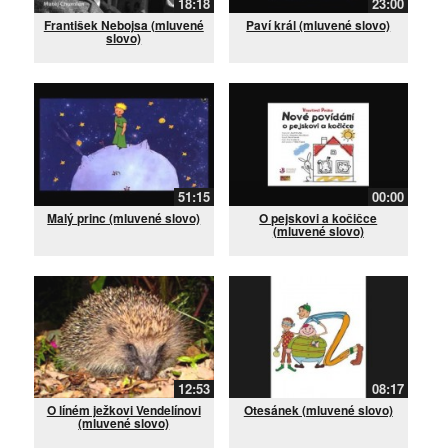
18:18
23:00
František Nebojsa (mluvené
Paví král (mluvené slovo)
slovo)
51:15
00:00
Malý princ (mluvené slovo)
O pejskovi a kočičce
(mluvené slovo)
12:53
08:17
O líném ježkovi Vendelínovi
Otesánek (mluvené slovo)
(mluvené slovo)