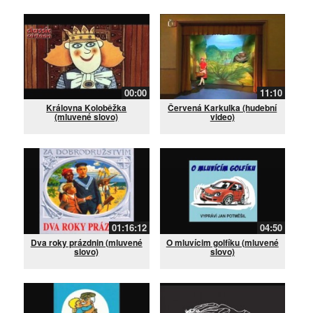
00:00
11:10
Královna Koloběžka
Červená Karkulka (hudební
(mluvené slovo)
video)
01:16:12
04:50
Dva roky prázdnin (mluvené
O mluvícim golfíku (mluvené
slovo)
slovo)