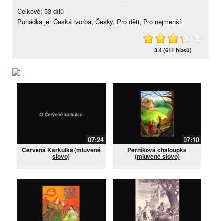
Celkově: 53 dílů
Pohádka je:
Česká tvorba
,
Česky
,
Pro děti
,
Pro nejmenší
3.4 (611 hlasů)
07:24
07:10
Červená Karkulka (mluvené
Perníková chaloupka
slovo)
(mluvené slovo)