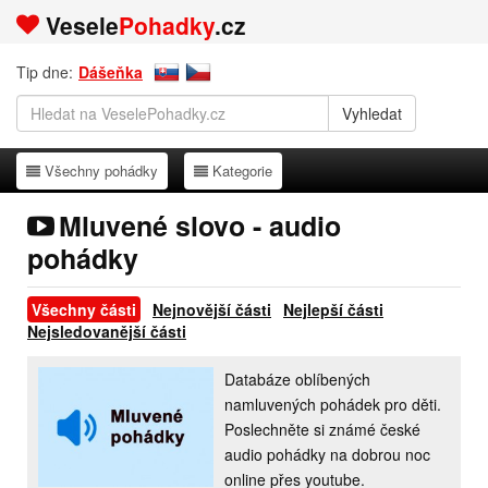
Vesele
Pohadky
.cz
Tip dne:
Dášeňka
Všechny pohádky
Kategorie
Všechny pohádky
Kategorie
Mluvené slovo - audio
pohádky
Všechny části
Nejnovější části
Nejlepší části
Nejsledovanější části
Databáze oblíbených
namluvených pohádek pro děti.
Poslechněte si známé české
audio pohádky na dobrou noc
online přes youtube.