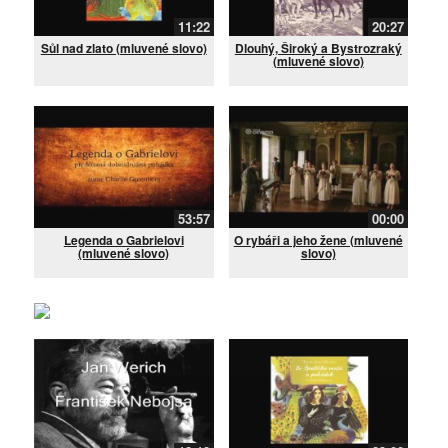
11:22
20:27
Sůl nad zlato (mluvené slovo)
Dlouhý, Široký a Bystrozraký
(mluvené slovo)
53:57
00:00
Legenda o Gabrielovi
O rybáři a jeho žene (mluvené
(mluvené slovo)
slovo)