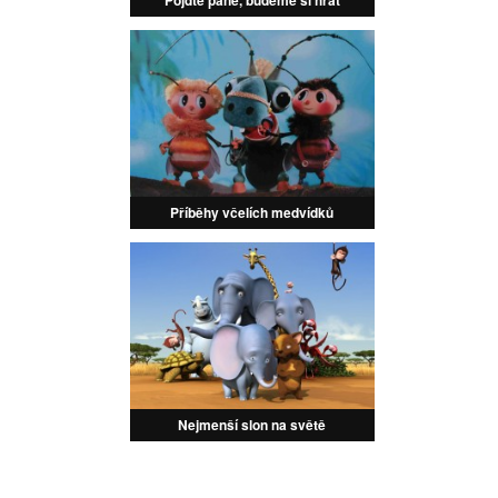
Pojďte pane, budeme si hrát
Příběhy včelích medvídků
Nejmenší slon na světě