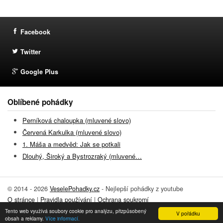
Facebook
Twitter
Google Plus
Oblíbené pohádky
Perníková chaloupka (mluvené slovo)
Červená Karkulka (mluvené slovo)
1. Máša a medvěd: Jak se potkali
Dlouhý, Široký a Bystrozraký (mluvené…
© 2014 - 2026
VeselePohadky.cz
- Nejlepší pohádky z youtube
O stránce
|
Pravidla používání
|
Ochrana soukromí
Tento web využívá soubory cookie pro analýzu, přizpůsobený
Přidat pohádku
|
Kontakt
V pořádku
obsah a reklamy.
Více informací.