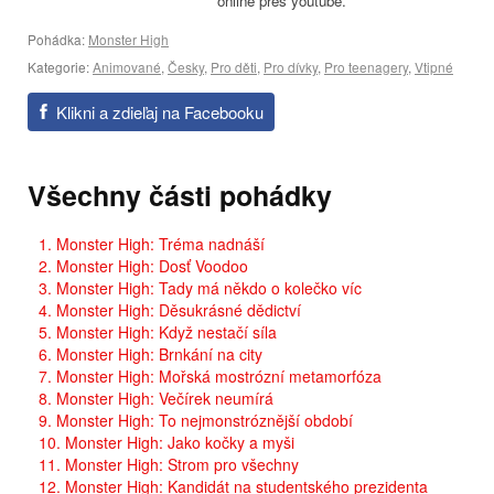
online přes youtube.
Pohádka:
Monster High
Kategorie:
Animované
,
Česky
,
Pro děti
,
Pro dívky
,
Pro teenagery
,
Vtipné
Klikni a zdieľaj na Facebooku
Všechny části pohádky
1. Monster High: Tréma nadnáší
2. Monster High: Dosť Voodoo
3. Monster High: Tady má někdo o kolečko víc
4. Monster High: Děsukrásné dědictví
5. Monster High: Když nestačí síla
6. Monster High: Brnkání na city
7. Monster High: Mořská mostrózní metamorfóza
8. Monster High: Večírek neumírá
9. Monster High: To nejmonstróznější období
10. Monster High: Jako kočky a myši
11. Monster High: Strom pro všechny
12. Monster High: Kandidát na studentského prezidenta