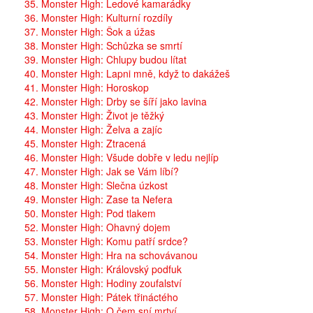
35. Monster High: Ledové kamarádky
36. Monster High: Kulturní rozdíly
37. Monster High: Šok a úžas
38. Monster High: Schůzka se smrtí
39. Monster High: Chlupy budou lítat
40. Monster High: Lapni mně, když to dakážeš
41. Monster High: Horoskop
42. Monster High: Drby se šíří jako lavina
43. Monster High: Život je těžký
44. Monster High: Želva a zajíc
45. Monster High: Ztracená
46. Monster High: Všude dobře v ledu nejlíp
47. Monster High: Jak se Vám líbí?
48. Monster High: Slečna úzkost
49. Monster High: Zase ta Nefera
50. Monster High: Pod tlakem
52. Monster High: Ohavný dojem
53. Monster High: Komu patří srdce?
54. Monster High: Hra na schovávanou
55. Monster High: Královský podfuk
56. Monster High: Hodiny zoufalství
57. Monster High: Pátek třináctého
58. Monster High: O čem sní mrtví