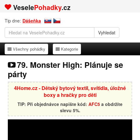
Vesele
Pohadky
.cz
Tip dne:
Dášeňka
Všechny pohádky
Kategorie
Všechny pohádky
Kategorie
79. Monster High: Plánuje se
párty
4Home.cz - Dětský bytový textil, svítidla, úložné
boxy a hračky pro děti
TIP: Při objednávce napište kód:
AFC5
a obdržíte
slevu 5%.