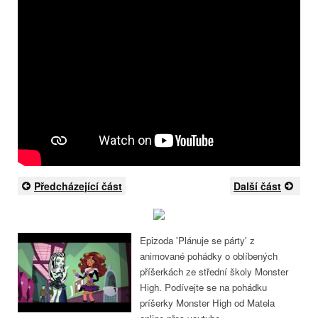
Předcházející část
Další část
Epizoda 'Plánuje se párty' z
animované pohádky o oblíbených
příšerkách ze střední školy Monster
High. Podívejte se na pohádku
príšerky Monster High od Matela