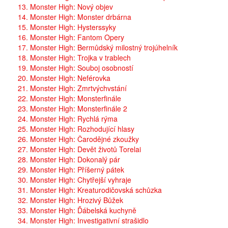
13. Monster High: Nový objev
14. Monster High: Monster drbárna
15. Monster High: Hysterssyky
16. Monster High: Fantom Opery
17. Monster High: Bermůdský milostný trojúhelník
18. Monster High: Trojka v trablech
19. Monster High: Souboj osobností
20. Monster High: Neférovka
21. Monster High: Zmrtvýchvstání
22. Monster High: Monsterfinále
23. Monster High: Monsterfinále 2
24. Monster High: Rychlá rýma
25. Monster High: Rozhodující hlasy
26. Monster High: Čarodějné zkoužky
27. Monster High: Devět životů Torelai
28. Monster High: Dokonalý pár
29. Monster High: Příšerný pátek
30. Monster High: Chytřejší vyhraje
31. Monster High: Kreaturodičovská schůzka
32. Monster High: Hrozivý Bůžek
33. Monster High: Ďábelská kuchyně
34. Monster High: Investigativní strašidlo