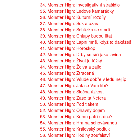
34. Monster High: Investigativní strašidlo
35. Monster High: Ledové kamarádky
36. Monster High: Kulturní rozdíly
37. Monster High: Šok a úžas
38. Monster High: Schůzka se smrtí
39. Monster High: Chlupy budou lítat
40. Monster High: Lapni mně, když to dakážeš
41. Monster High: Horoskop
42. Monster High: Drby se šíří jako lavina
43. Monster High: Život je těžký
44. Monster High: Želva a zajíc
45. Monster High: Ztracená
46. Monster High: Všude dobře v ledu nejlíp
47. Monster High: Jak se Vám líbí?
48. Monster High: Slečna úzkost
49. Monster High: Zase ta Nefera
50. Monster High: Pod tlakem
52. Monster High: Ohavný dojem
53. Monster High: Komu patří srdce?
54. Monster High: Hra na schovávanou
55. Monster High: Královský podfuk
56. Monster High: Hodiny zoufalství