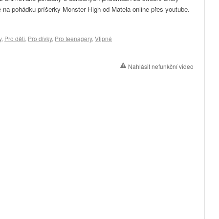
e na pohádku príšerky Monster High od Matela online přes youtube.
y
,
Pro děti
,
Pro dívky
,
Pro teenagery
,
Vtipné
Nahlásit nefunkční video