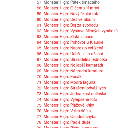
57. Monster High: Pátek třináctého
58. Monster High: O čem sní mrtví
59. Monster High: Nový školní rok
60. Monster High: Děsivé album
61. Monster High: Boj za svobodu
62. Monster High: Výstava šílených vynálezů
63. Monster High: Zlatá situace
64. Monster High: Pohovor u Klaudie
65. Monster High: Naprosto vyřízená
66. Monster High: Dobří, zlí a užasní
67. Monster High: Strašidelná jednotka
68. Monster High: Nejlepší kamarádi
69. Monster High: Náhradní kreatura
70. Monster High: Fešák
71. Monster High: Modrá laguna
72. Monster High: Strašení odvážných
73. Monster High: Jedna kost netleská
74. Monster High: Vylepšené foto
75. Monster High: Plážové křiky
76. Monster High: Velká šéfka
77. Monster High: Osudná chyba
78. Monster High: Padlé duše
79. Monster High: Plánuje se párty