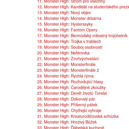
11. Monster High: Strom pro všechny
12. Monster High: Kandidát na studentského prez
13. Monster High: Nový objev
14. Monster High: Monster drbárna
15. Monster High: Hysterssyky
16. Monster High: Fantom Opery
17. Monster High: Bermůdský milostný trojúhelník
18. Monster High: Trojka v trablech
19. Monster High: Souboj osobností
20. Monster High: Neférovka
21. Monster High: Zmrtvýchvstání
22. Monster High: Monsterfinále
23. Monster High: Monsterfinále 2
24. Monster High: Rychlá rýma
25. Monster High: Rozhodující hlasy
26. Monster High: Čarodějné zkoužky
27. Monster High: Devět životů Torelai
28. Monster High: Dokonalý pár
29. Monster High: Příšerný pátek
30. Monster High: Chytřejší vyhraje
31. Monster High: Kreaturodičovská schůzka
32. Monster High: Hrozivý Bůžek
33. Monster High: Ďábelská kuchyně