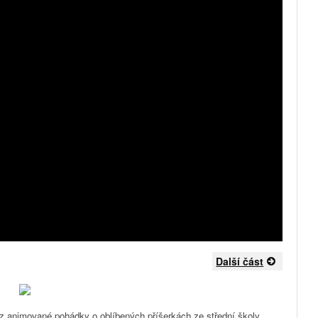
Další část
 z animované pohádky o oblíbených příšerkách ze střední školy