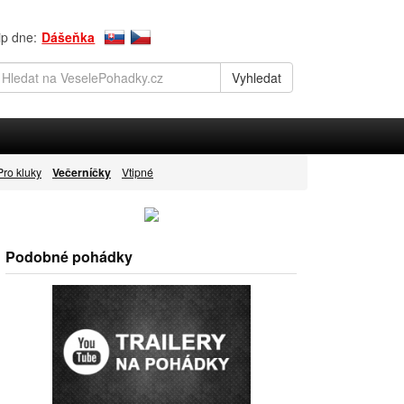
ip dne:
Dášeňka
Pro kluky
Večerníčky
Vtipné
Podobné pohádky