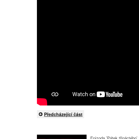
Předcházející část
Epizoda 'Pátek třináctého'