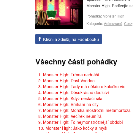
Monster High. Podívejte s
Pohádka:
Monster High
Kategorie:
Animované
,
Česk
Klikni a zdieľaj na Facebooku
Všechny části pohádky
1. Monster High: Tréma nadnáší
2. Monster High: Dosť Voodoo
3. Monster High: Tady má někdo o kolečko víc
4. Monster High: Děsukrásné dědictví
5. Monster High: Když nestačí síla
6. Monster High: Brnkání na city
7. Monster High: Mořská mostrózní metamorfóza
8. Monster High: Večírek neumírá
9. Monster High: To nejmonstróznější období
10. Monster High: Jako kočky a myši