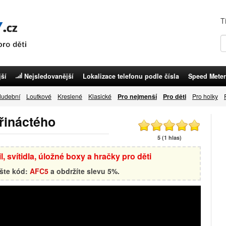
T
ší
Nejsledovanější
Lokalizace telefonu podle čísla
Speed Meter
udební
Loutkové
Kreslené
Klasické
Pro nejmenší
Pro děti
Pro holky
třináctého
5 (1 hlas)
, svítidla, úložné boxy a hračky pro děti
ište kód:
AFC5
a obdržíte slevu 5%.