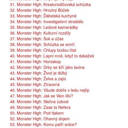
31. Monster High: Kreaturodičovská schůzka
32. Monster High: Hrozivý Bůžek
33. Monster High: Ďábelská kuchyně
34. Monster High: Investigativní strašidlo
35. Monster High: Ledové kamarádky
36. Monster High: Kulturní rozdíly
37. Monster High: Šok a úžas
38. Monster High: Schůzka se smrtí
39. Monster High: Chlupy budou lítat
40. Monster High: Lapni mně, když to dakážeš
41. Monster High: Horoskop
42. Monster High: Drby se šíří jako lavina
43. Monster High: Život je těžký
44. Monster High: Želva a zajíc
45. Monster High: Ztracená
46. Monster High: Všude dobře v ledu nejlíp
47. Monster High: Jak se Vám líbí?
48. Monster High: Slečna úzkost
49. Monster High: Zase ta Nefera
50. Monster High: Pod tlakem
52. Monster High: Ohavný dojem
53. Monster High: Komu patří srdce?