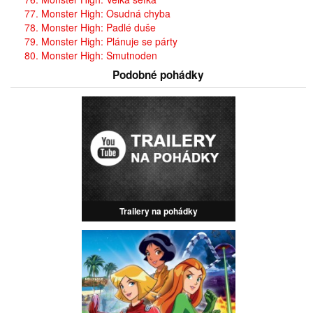
77. Monster High: Osudná chyba
78. Monster High: Padlé duše
79. Monster High: Plánuje se párty
80. Monster High: Smutnoden
Podobné pohádky
Trailery na pohádky