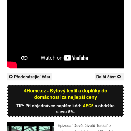
Předcházející část
Další část
4Home.cz - Bytový textil a doplňky do
domácnosti za nejlepší ceny
TIP: Při objednávce napište kód:
AFC5
a obdržíte
slevu 5%.
Epizoda 'Devět životů Torelai' z