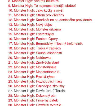
8. Monster High: Večírek neumírá
9. Monster High: To nejmonstróznější období
10. Monster High: Jako kočky a myši
11. Monster High: Strom pro všechny
12. Monster High: Kandidát na studentského prezidenta
13. Monster High: Nový objev
14. Monster High: Monster drbárna
15. Monster High: Hysterssyky
16. Monster High: Fantom Opery
17. Monster High: Bermůdský milostný trojúhelník
18. Monster High: Trojka v trablech
19. Monster High: Souboj osobností
20. Monster High: Neférovka
21. Monster High: Zmrtvýchvstání
22. Monster High: Monsterfinále
23. Monster High: Monsterfinále 2
24. Monster High: Rychlá rýma
25. Monster High: Rozhodující hlasy
26. Monster High: Čarodějné zkoužky
27. Monster High: Devět životů Torelai
28. Monster High: Dokonalý pár
29. Monster High: Příšerný pátek
30. Monster High: Chytřejší vyhraje