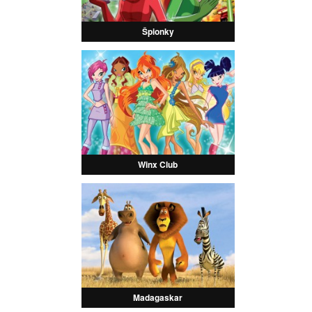
Špionky
Winx Club
Madagaskar