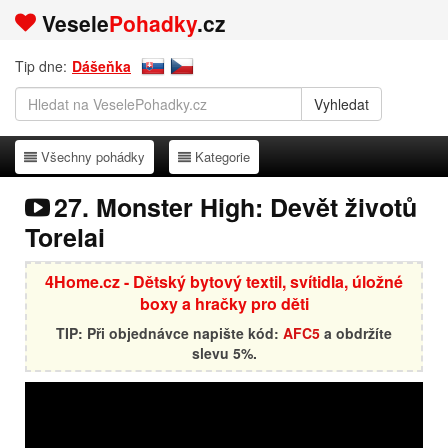
Vesele
Pohadky
.cz
Tip dne:
Dášeňka
Všechny pohádky
Kategorie
Všechny pohádky
Kategorie
27. Monster High: Devět životů
Torelai
4Home.cz - Dětský bytový textil, svítidla, úložné
boxy a hračky pro děti
TIP: Při objednávce napište kód:
AFC5
a obdržíte
slevu 5%.