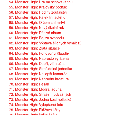
54. Monster High: Hra na schovávanou
55. Monster High: Královský podfuk
56. Monster High: Hodiny zoufalství
57. Monster High: Pátek třináctého
58. Monster High: O čem sní mrtví
59. Monster High: Nový školní rok
60. Monster High: Děsivé album
61. Monster High: Boj za svobodu
62. Monster High: Výstava šílených vynálezů
63. Monster High: Zlatá situace
64. Monster High: Pohovor u Klaudie
65. Monster High: Naprosto vyřízená
66. Monster High: Dobří, zlí a užasní
67. Monster High: Strašidelná jednotka
68. Monster High: Nejlepší kamarádi
69. Monster High: Náhradní kreatura
70. Monster High: Fešák
71. Monster High: Modrá laguna
72. Monster High: Strašení odvážných
73. Monster High: Jedna kost netleská
74. Monster High: Vylepšené foto
75. Monster High: Plážové křiky
76. Monster High: Velká šéfka