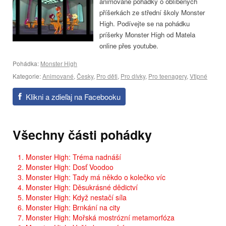
animované pohádky o oblíbených
příšerkách ze střední školy Monster
High. Podívejte se na pohádku
príšerky Monster High od Matela
online přes youtube.
Pohádka:
Monster High
Kategorie:
Animované
,
Česky
,
Pro děti
,
Pro dívky
,
Pro teenagery
,
Vtipné
Klikni a zdieľaj na Facebooku
Všechny části pohádky
1. Monster High: Tréma nadnáší
2. Monster High: Dosť Voodoo
3. Monster High: Tady má někdo o kolečko víc
4. Monster High: Děsukrásné dědictví
5. Monster High: Když nestačí síla
6. Monster High: Brnkání na city
7. Monster High: Mořská mostrózní metamorfóza