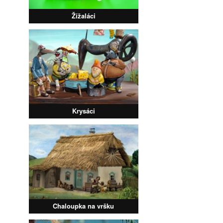
Žížaláci
Krysáci
Chaloupka na vršku