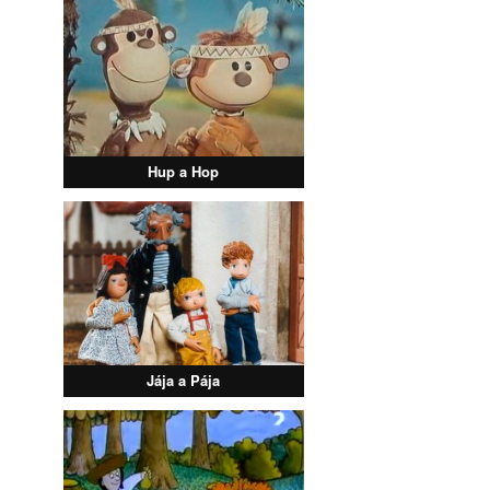
Hup a Hop
Jája a Pája