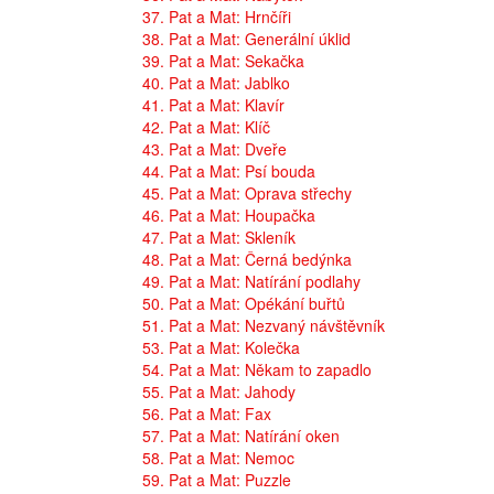
37. Pat a Mat: Hrnčíři
38. Pat a Mat: Generální úklid
39. Pat a Mat: Sekačka
40. Pat a Mat: Jablko
41. Pat a Mat: Klavír
42. Pat a Mat: Klíč
43. Pat a Mat: Dveře
44. Pat a Mat: Psí bouda
45. Pat a Mat: Oprava střechy
46. Pat a Mat: Houpačka
47. Pat a Mat: Skleník
48. Pat a Mat: Černá bedýnka
49. Pat a Mat: Natírání podlahy
50. Pat a Mat: Opékání buřtů
51. Pat a Mat: Nezvaný návštěvník
53. Pat a Mat: Kolečka
54. Pat a Mat: Někam to zapadlo
55. Pat a Mat: Jahody
56. Pat a Mat: Fax
57. Pat a Mat: Natírání oken
58. Pat a Mat: Nemoc
59. Pat a Mat: Puzzle