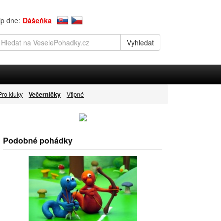
ip dne:
Dášeňka
Pro kluky
Večerníčky
Vtipné
Podobné pohádky