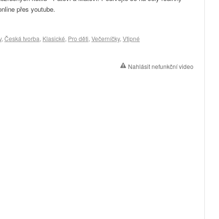
nline přes youtube.
v
,
Česká tvorba
,
Klasické
,
Pro děti
,
Večerníčky
,
Vtipné
Nahlásit nefunkční video