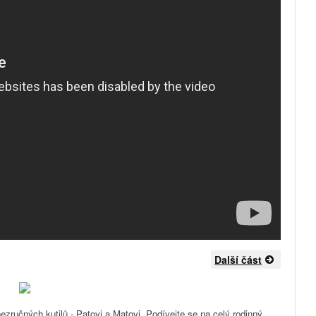
Další část
nezručných kutilů - Patovi a Matovi. Podívejte se na celý rodinný