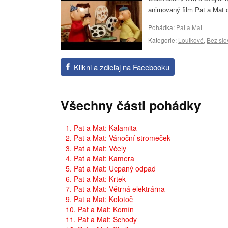
animovaný film Pat a Mat o
Pohádka:
Pat a Mat
Kategorie:
Loutkové
,
Bez slo
Klikni a zdieľaj na Facebooku
Všechny části pohádky
1. Pat a Mat: Kalamita
2. Pat a Mat: Vánoční stromeček
3. Pat a Mat: Včely
4. Pat a Mat: Kamera
5. Pat a Mat: Ucpaný odpad
6. Pat a Mat: Krtek
7. Pat a Mat: Větrná elektrárna
9. Pat a Mat: Kolotoč
10. Pat a Mat: Komín
11. Pat a Mat: Schody