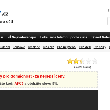
T
ší
Nejsledovanější
Lokalizace telefonu podle čísla
Speed Meter
udební
Loutkové
Kreslené
Klasické
Pro nejmenší
Pro děti
Pro holky
2.4 (29 hlasů)
by pro domácnost - za nejlepší ceny.
ište kód:
AFC5
a obdržíte slevu 5%.