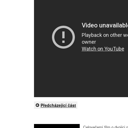
Předcházející část
Celovečerní film o dvojici 