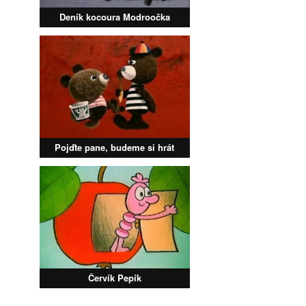
Deník kocoura Modroočka
Pojďte pane, budeme si hrát
Červík Pepík