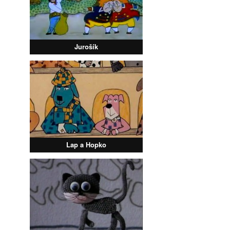
Jurošík
Lap a Hopko