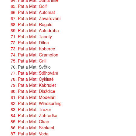
64. Pat a Mat: Štíhlá linie
65. Pat a Mat: Golf
66. Pat a Mat: Automat
67. Pat a Mat: Zavařování
68. Pat a Mat: Rogalo
69. Pat a Mat: Autodráha
71. Pat a Mat: Tapety
72. Pat a Mat: Dílna
73. Pat a Mat: Koberec
74. Pat a Mat: Gramofon
75. Pat a Mat: Grill
76. Pat a Mat: Světlo
77. Pat a Mat: Stěhování
78. Pat a Mat: Cyklisté
79. Pat a Mat: Kabriolet
80. Pat a Mat: Dlaždice
81. Pat a Mat: Modeláři
82. Pat a Mat: Windsurfing
83. Pat a Mat: Trezor
84. Pat a Mat: Záhradka
85. Pat a Mat: Okap
86. Pat a Mat: Skokani
87. Pat a Mat: Voda