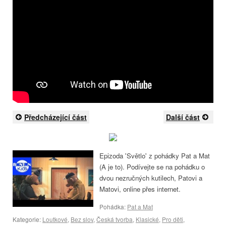
Předcházející část
Další část
Epizoda 'Světlo' z pohádky Pat a Mat
(A je to). Podívejte se na pohádku o
dvou nezručných kutilech, Patovi a
Matovi, online přes internet.
Pohádka:
Pat a Mat
Kategorie:
Loutkové
,
Bez slov
,
Česká tvorba
,
Klasické
,
Pro děti
,