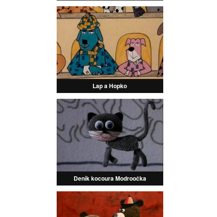
Lap a Hopko
Deník kocoura Modroočka