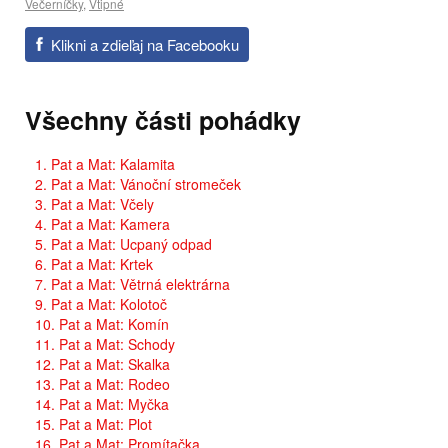
Večerníčky
,
Vtipné
Klikni a zdieľaj na Facebooku
Všechny části pohádky
1. Pat a Mat: Kalamita
2. Pat a Mat: Vánoční stromeček
3. Pat a Mat: Včely
4. Pat a Mat: Kamera
5. Pat a Mat: Ucpaný odpad
6. Pat a Mat: Krtek
7. Pat a Mat: Větrná elektrárna
9. Pat a Mat: Kolotoč
10. Pat a Mat: Komín
11. Pat a Mat: Schody
12. Pat a Mat: Skalka
13. Pat a Mat: Rodeo
14. Pat a Mat: Myčka
15. Pat a Mat: Plot
16. Pat a Mat: Promítačka