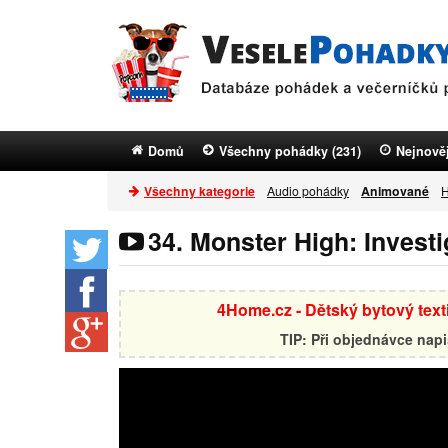
Domů
Všechny pohádky (231)
Nejnověj
Všechny kategorie
Audio pohádky
Animované
H
34. Monster High: Investi
4Home.cz - Dětský bytový textil
TIP: Při objednávce nap