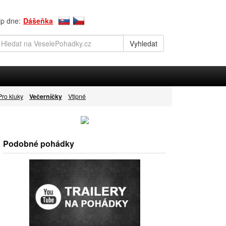
ip dne:
Dášeňka
Pro kluky
Večerníčky
Vtipné
Podobné pohádky