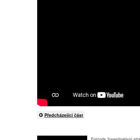
Předcházející část
Epizoda 'Investigativní st