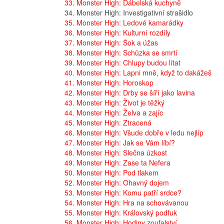
33. Monster High: Ďábelská kuchyně
34. Monster High: Investigativní strašidlo
35. Monster High: Ledové kamarádky
36. Monster High: Kulturní rozdíly
37. Monster High: Šok a úžas
38. Monster High: Schůzka se smrtí
39. Monster High: Chlupy budou lítat
40. Monster High: Lapni mně, když to dakážeš
41. Monster High: Horoskop
42. Monster High: Drby se šíří jako lavina
43. Monster High: Život je těžký
44. Monster High: Želva a zajíc
45. Monster High: Ztracená
46. Monster High: Všude dobře v ledu nejlíp
47. Monster High: Jak se Vám líbí?
48. Monster High: Slečna úzkost
49. Monster High: Zase ta Nefera
50. Monster High: Pod tlakem
52. Monster High: Ohavný dojem
53. Monster High: Komu patří srdce?
54. Monster High: Hra na schovávanou
55. Monster High: Královský podfuk
56. Monster High: Hodiny zoufalství