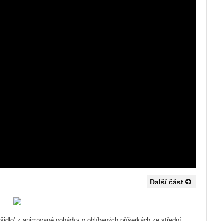
Další část
rašidlo' z animované pohádky o oblíbených příšerkách ze střední