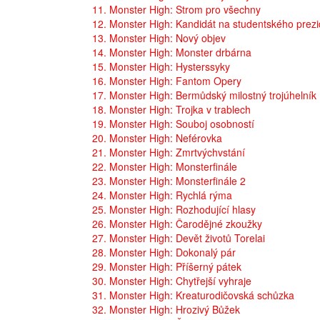
11. Monster High: Strom pro všechny
12. Monster High: Kandidát na studentského prez
13. Monster High: Nový objev
14. Monster High: Monster drbárna
15. Monster High: Hysterssyky
16. Monster High: Fantom Opery
17. Monster High: Bermůdský milostný trojúhelník
18. Monster High: Trojka v trablech
19. Monster High: Souboj osobností
20. Monster High: Neférovka
21. Monster High: Zmrtvýchvstání
22. Monster High: Monsterfinále
23. Monster High: Monsterfinále 2
24. Monster High: Rychlá rýma
25. Monster High: Rozhodující hlasy
26. Monster High: Čarodějné zkoužky
27. Monster High: Devět životů Torelai
28. Monster High: Dokonalý pár
29. Monster High: Příšerný pátek
30. Monster High: Chytřejší vyhraje
31. Monster High: Kreaturodičovská schůzka
32. Monster High: Hrozivý Bůžek