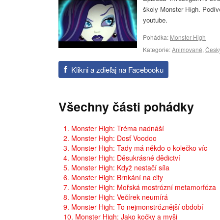
školy Monster High. Podív
youtube.
Pohádka:
Monster High
Kategorie:
Animované
,
Česk
Klikni a zdieľaj na Facebooku
Všechny části pohádky
1. Monster High: Tréma nadnáší
2. Monster High: Dosť Voodoo
3. Monster High: Tady má někdo o kolečko víc
4. Monster High: Děsukrásné dědictví
5. Monster High: Když nestačí síla
6. Monster High: Brnkání na city
7. Monster High: Mořská mostrózní metamorfóza
8. Monster High: Večírek neumírá
9. Monster High: To nejmonstróznější období
10. Monster High: Jako kočky a myši