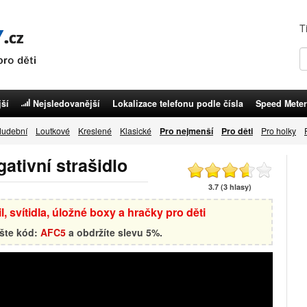
T
ší
Nejsledovanější
Lokalizace telefonu podle čísla
Speed Meter
udební
Loutkové
Kreslené
Klasické
Pro nejmenší
Pro děti
Pro holky
gativní strašidlo
3.7 (3 hlasy)
, svítidla, úložné boxy a hračky pro děti
ište kód:
AFC5
a obdržíte slevu 5%.