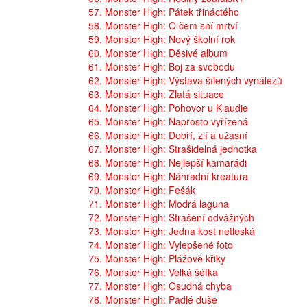
57. Monster High: Pátek třináctého
58. Monster High: O čem sní mrtví
59. Monster High: Nový školní rok
60. Monster High: Děsivé album
61. Monster High: Boj za svobodu
62. Monster High: Výstava šílených vynálezů
63. Monster High: Zlatá situace
64. Monster High: Pohovor u Klaudie
65. Monster High: Naprosto vyřízená
66. Monster High: Dobří, zlí a užasní
67. Monster High: Strašidelná jednotka
68. Monster High: Nejlepší kamarádi
69. Monster High: Náhradní kreatura
70. Monster High: Fešák
71. Monster High: Modrá laguna
72. Monster High: Strašení odvážných
73. Monster High: Jedna kost netleská
74. Monster High: Vylepšené foto
75. Monster High: Plážové křiky
76. Monster High: Velká šéfka
77. Monster High: Osudná chyba
78. Monster High: Padlé duše