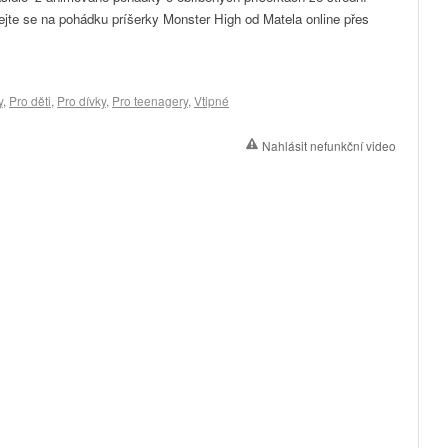
ejte se na pohádku príšerky Monster High od Matela online přes
y
,
Pro děti
,
Pro dívky
,
Pro teenagery
,
Vtipné
Nahlásit nefunkční video