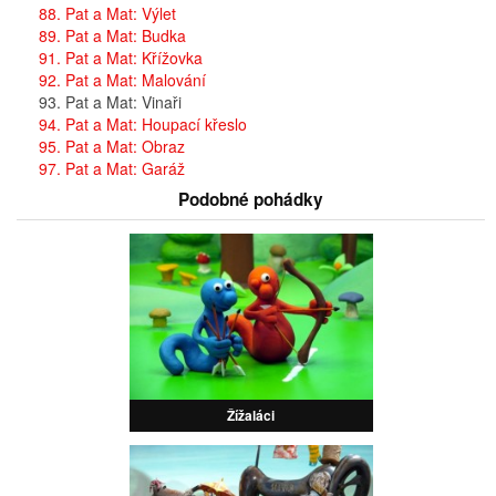
88. Pat a Mat: Výlet
89. Pat a Mat: Budka
91. Pat a Mat: Křížovka
92. Pat a Mat: Malování
93. Pat a Mat: Vinaři
94. Pat a Mat: Houpací křeslo
95. Pat a Mat: Obraz
97. Pat a Mat: Garáž
Podobné pohádky
Žížaláci