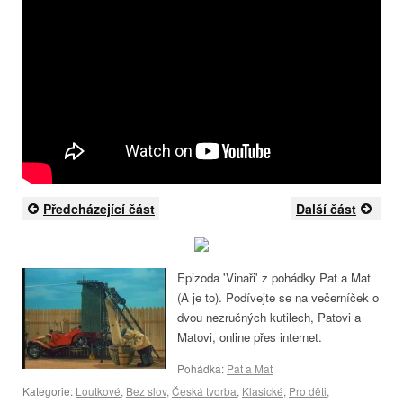
Předcházející část
Další část
Epizoda 'Vinaři' z pohádky Pat a Mat
(A je to). Podívejte se na večerníček o
dvou nezručných kutilech, Patovi a
Matovi, online přes internet.
Pohádka:
Pat a Mat
Kategorie:
Loutkové
,
Bez slov
,
Česká tvorba
,
Klasické
,
Pro děti
,