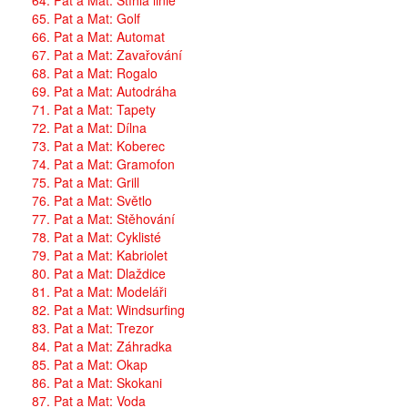
64. Pat a Mat: Štíhlá linie
65. Pat a Mat: Golf
66. Pat a Mat: Automat
67. Pat a Mat: Zavařování
68. Pat a Mat: Rogalo
69. Pat a Mat: Autodráha
71. Pat a Mat: Tapety
72. Pat a Mat: Dílna
73. Pat a Mat: Koberec
74. Pat a Mat: Gramofon
75. Pat a Mat: Grill
76. Pat a Mat: Světlo
77. Pat a Mat: Stěhování
78. Pat a Mat: Cyklisté
79. Pat a Mat: Kabriolet
80. Pat a Mat: Dlaždice
81. Pat a Mat: Modeláři
82. Pat a Mat: Windsurfing
83. Pat a Mat: Trezor
84. Pat a Mat: Záhradka
85. Pat a Mat: Okap
86. Pat a Mat: Skokani
87. Pat a Mat: Voda