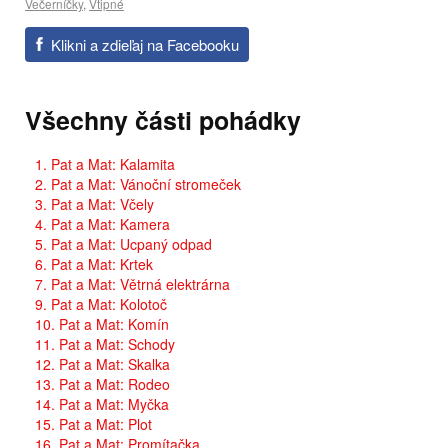
Večerníčky
,
Vtipné
Klikni a zdieľaj na Facebooku
Všechny části pohádky
1. Pat a Mat: Kalamita
2. Pat a Mat: Vánoční stromeček
3. Pat a Mat: Včely
4. Pat a Mat: Kamera
5. Pat a Mat: Ucpaný odpad
6. Pat a Mat: Krtek
7. Pat a Mat: Větrná elektrárna
9. Pat a Mat: Kolotoč
10. Pat a Mat: Komín
11. Pat a Mat: Schody
12. Pat a Mat: Skalka
13. Pat a Mat: Rodeo
14. Pat a Mat: Myčka
15. Pat a Mat: Plot
16. Pat a Mat: Promítačka