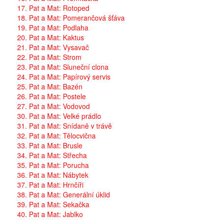
17. Pat a Mat: Rotoped
18. Pat a Mat: Pomerančová šťáva
19. Pat a Mat: Podlaha
20. Pat a Mat: Kaktus
21. Pat a Mat: Vysavač
22. Pat a Mat: Strom
23. Pat a Mat: Sluneční clona
24. Pat a Mat: Papírový servis
25. Pat a Mat: Bazén
26. Pat a Mat: Postele
27. Pat a Mat: Vodovod
30. Pat a Mat: Velké prádlo
31. Pat a Mat: Snídaně v trávě
32. Pat a Mat: Tělocvična
33. Pat a Mat: Brusle
34. Pat a Mat: Střecha
35. Pat a Mat: Porucha
36. Pat a Mat: Nábytek
37. Pat a Mat: Hrnčíři
38. Pat a Mat: Generální úklid
39. Pat a Mat: Sekačka
40. Pat a Mat: Jablko