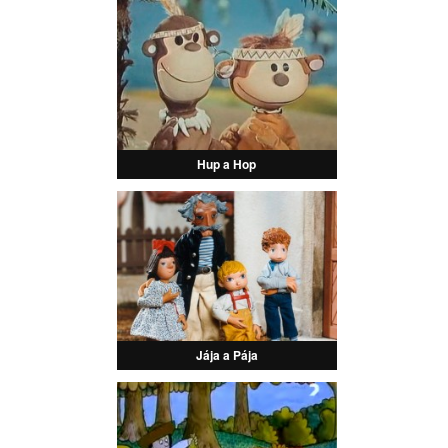
Hup a Hop
Jája a Pája