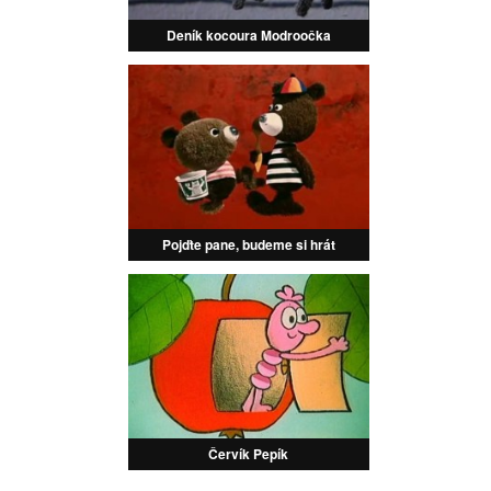
Deník kocoura Modroočka
Pojďte pane, budeme si hrát
Červík Pepík