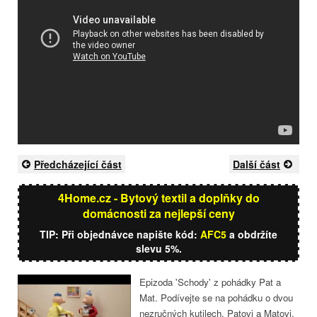
Předcházející část
Další část
4Home.cz - Bytový textil a doplňky do
domácnosti za nejlepší ceny
TIP: Při objednávce napište kód:
AFC5
a obdržíte
slevu 5%.
Epizoda 'Schody' z pohádky Pat a
Mat. Podívejte se na pohádku o dvou
nezručných kutilech, Patovi a Matovi,