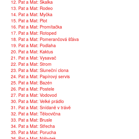
12. Pat a Mat: Skalka
13. Pat a Mat: Rodeo
14. Pat a Mat: Myčka
15. Pat a Mat: Plot
16. Pat a Mat: Promítačka
17. Pat a Mat: Rotoped
18. Pat a Mat: Pomerančová šťáva
19. Pat a Mat: Podlaha
20. Pat a Mat: Kaktus
21. Pat a Mat: Vysavač
22. Pat a Mat: Strom
23. Pat a Mat: Sluneční clona
24. Pat a Mat: Papírový servis
25. Pat a Mat: Bazén
26. Pat a Mat: Postele
27. Pat a Mat: Vodovod
30. Pat a Mat: Velké prádlo
31. Pat a Mat: Snídaně v trávě
32. Pat a Mat: Tělocvična
33. Pat a Mat: Brusle
34. Pat a Mat: Střecha
35. Pat a Mat: Porucha
36. Pat a Mat: Nábytek