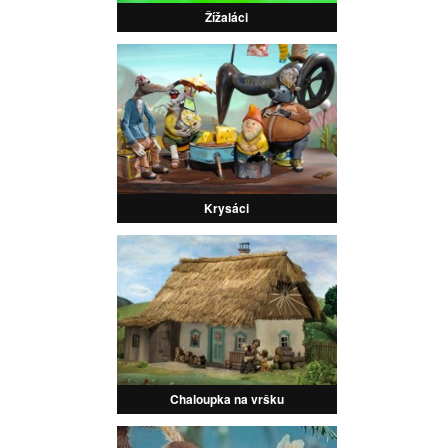
Žížaláci
Krysáci
Chaloupka na vršku