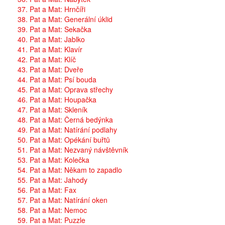
37. Pat a Mat: Hrnčíři
38. Pat a Mat: Generální úklid
39. Pat a Mat: Sekačka
40. Pat a Mat: Jablko
41. Pat a Mat: Klavír
42. Pat a Mat: Klíč
43. Pat a Mat: Dveře
44. Pat a Mat: Psí bouda
45. Pat a Mat: Oprava střechy
46. Pat a Mat: Houpačka
47. Pat a Mat: Skleník
48. Pat a Mat: Černá bedýnka
49. Pat a Mat: Natírání podlahy
50. Pat a Mat: Opékání buřtů
51. Pat a Mat: Nezvaný návštěvník
53. Pat a Mat: Kolečka
54. Pat a Mat: Někam to zapadlo
55. Pat a Mat: Jahody
56. Pat a Mat: Fax
57. Pat a Mat: Natírání oken
58. Pat a Mat: Nemoc
59. Pat a Mat: Puzzle