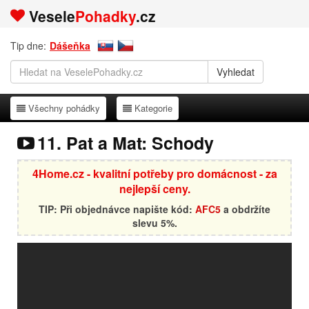
Vesele
Pohadky
.cz
Tip dne:
Dášeňka
Všechny pohádky
Kategorie
Všechny pohádky
Kategorie
11. Pat a Mat: Schody
4Home.cz - kvalitní potřeby pro domácnost - za
nejlepší ceny.
TIP: Při objednávce napište kód:
AFC5
a obdržíte
slevu 5%.