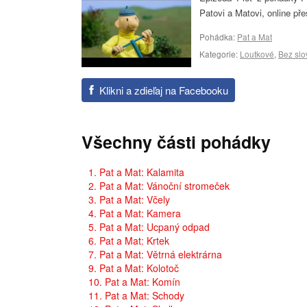
Patovi a Matovi, online př
Pohádka:
Pat a Mat
Kategorie:
Loutkové
,
Bez slo
Klikni a zdieľaj na Facebooku
Všechny části pohádky
1. Pat a Mat: Kalamita
2. Pat a Mat: Vánoční stromeček
3. Pat a Mat: Včely
4. Pat a Mat: Kamera
5. Pat a Mat: Ucpaný odpad
6. Pat a Mat: Krtek
7. Pat a Mat: Větrná elektrárna
9. Pat a Mat: Kolotoč
10. Pat a Mat: Komín
11. Pat a Mat: Schody