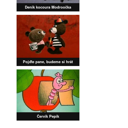
Deník kocoura Modroočka
Pojďte pane, budeme si hrát
Červík Pepík