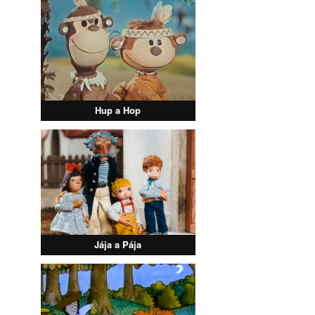
Hup a Hop
Jája a Pája