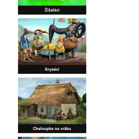
Žížaláci
Krysáci
Chaloupka na vršku