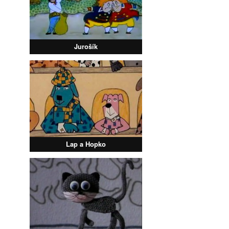
Jurošík
Lap a Hopko