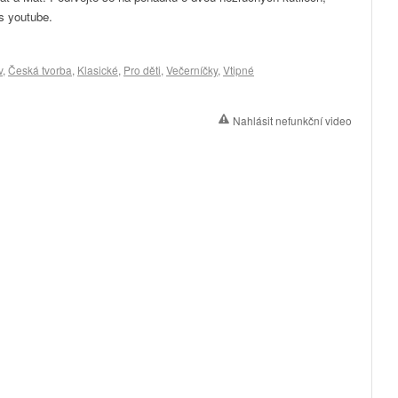
es youtube.
v
,
Česká tvorba
,
Klasické
,
Pro děti
,
Večerníčky
,
Vtipné
Nahlásit nefunkční video