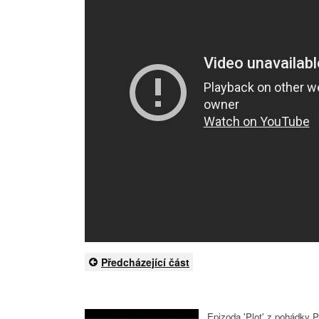
Předcházející část
Epizoda 'Plot' z pohádky P