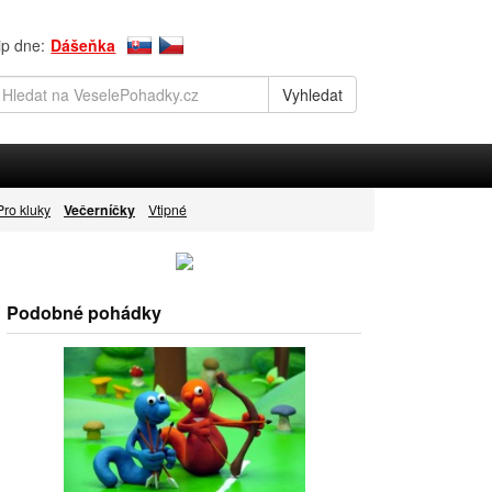
ip dne:
Dášeňka
Pro kluky
Večerníčky
Vtipné
Podobné pohádky