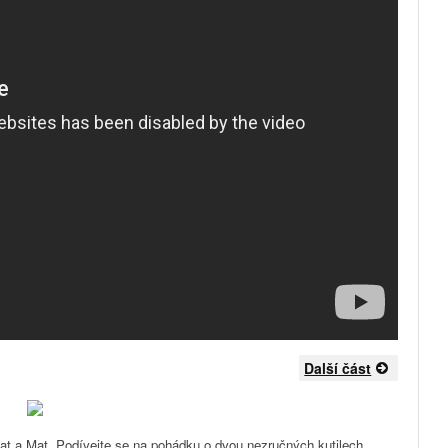
Další část
at a Mat. Podívejte se na pohádku o dvou nezručných kutilech,