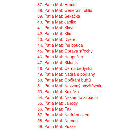
37. Pat a Mat: Hrnčíři
38. Pat a Mat: Generální úklid
39. Pat a Mat: Sekačka
40. Pat a Mat: Jablko
41. Pat a Mat: Klavír
42. Pat a Mat: Klíč
43. Pat a Mat: Dveře
44. Pat a Mat: Psí bouda
45. Pat a Mat: Oprava střechy
46. Pat a Mat: Houpačka
47. Pat a Mat: Skleník
48. Pat a Mat: Černá bedýnka
49. Pat a Mat: Natírání podlahy
50. Pat a Mat: Opékání buřtů
51. Pat a Mat: Nezvaný návštěvník
53. Pat a Mat: Kolečka
54. Pat a Mat: Někam to zapadlo
55. Pat a Mat: Jahody
56. Pat a Mat: Fax
57. Pat a Mat: Natírání oken
58. Pat a Mat: Nemoc
59. Pat a Mat: Puzzle