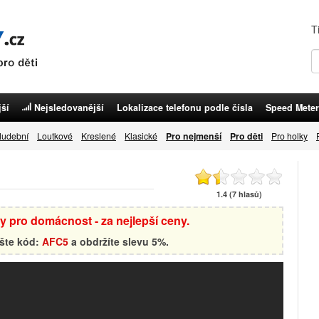
T
ší
Nejsledovanější
Lokalizace telefonu podle čísla
Speed Meter
udební
Loutkové
Kreslené
Klasické
Pro nejmenší
Pro děti
Pro holky
1.4 (7 hlasů)
by pro domácnost - za nejlepší ceny.
ište kód:
AFC5
a obdržíte slevu 5%.