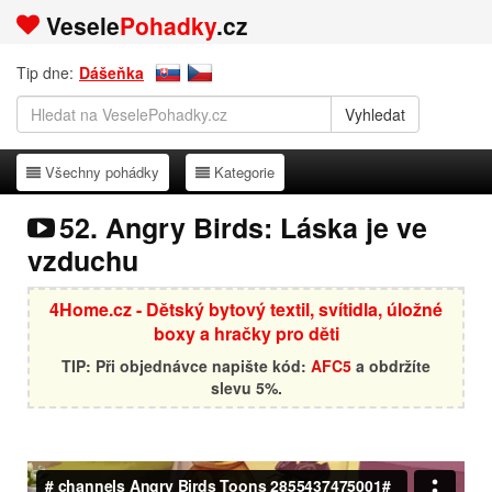
Vesele
Pohadky
.cz
Tip dne:
Dášeňka
Všechny pohádky
Kategorie
Všechny pohádky
Kategorie
52. Angry Birds: Láska je ve
vzduchu
4Home.cz - Dětský bytový textil, svítidla, úložné
boxy a hračky pro děti
TIP: Při objednávce napište kód:
AFC5
a obdržíte
slevu 5%.