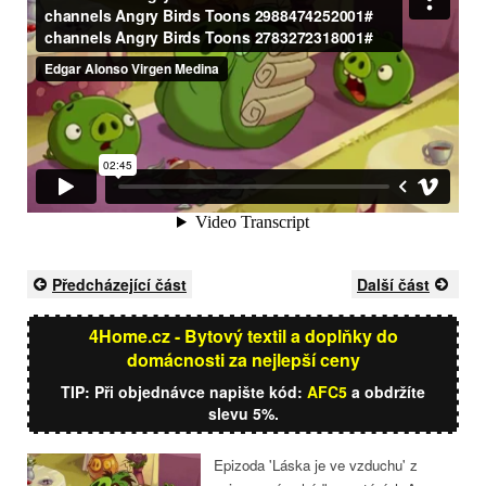
Předcházející část
Další část
4Home.cz - Bytový textil a doplňky do
domácnosti za nejlepší ceny
TIP: Při objednávce napište kód:
AFC5
a obdržíte
slevu 5%.
Epizoda 'Láska je ve vzduchu' z