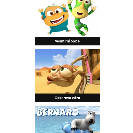
Vesmírní opice
Oskarova oáza