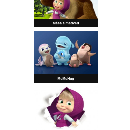
Máša a medvěd
MuMuHug