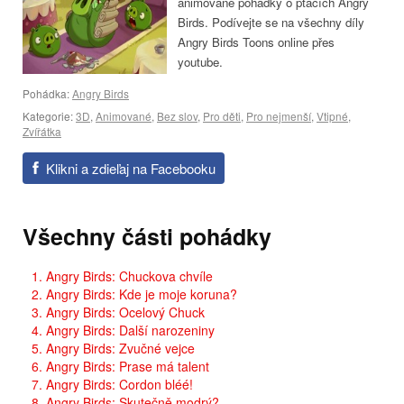
animované pohádky o ptácích Angry
Birds. Podívejte se na všechny díly
Angry Birds Toons online přes
youtube.
Pohádka:
Angry Birds
Kategorie:
3D
,
Animované
,
Bez slov
,
Pro děti
,
Pro nejmenší
,
Vtipné
,
Zvířátka
Klikni a zdieľaj na Facebooku
Všechny části pohádky
1. Angry Birds: Chuckova chvíle
2. Angry Birds: Kde je moje koruna?
3. Angry Birds: Ocelový Chuck
4. Angry Birds: Další narozeniny
5. Angry Birds: Zvučné vejce
6. Angry Birds: Prase má talent
7. Angry Birds: Cordon bléé!
8. Angry Birds: Skutečně modrý?