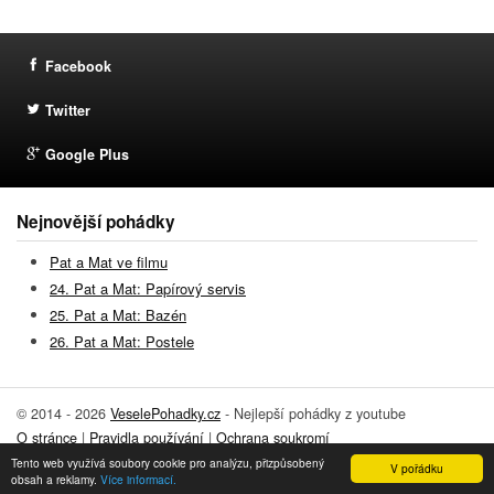
Facebook
Twitter
Google Plus
Nejnovější pohádky
Pat a Mat ve filmu
24. Pat a Mat: Papírový servis
25. Pat a Mat: Bazén
26. Pat a Mat: Postele
© 2014 - 2026
VeselePohadky.cz
- Nejlepší pohádky z youtube
O stránce
|
Pravidla používání
|
Ochrana soukromí
Tento web využívá soubory cookie pro analýzu, přizpůsobený
Přidat pohádku
|
Kontakt
V pořádku
obsah a reklamy.
Více informací.