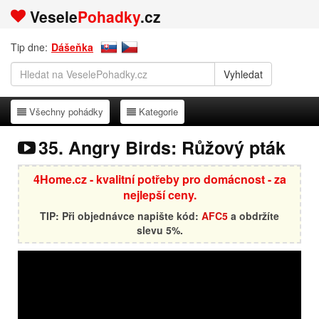
Vesele
Pohadky
.cz
Tip dne:
Dášeňka
Všechny pohádky
Kategorie
Všechny pohádky
Kategorie
35. Angry Birds: Růžový pták
4Home.cz - kvalitní potřeby pro domácnost - za
nejlepší ceny.
TIP: Při objednávce napište kód:
AFC5
a obdržíte
slevu 5%.