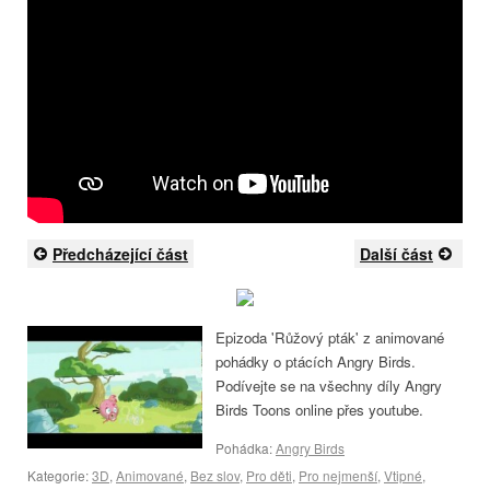
Předcházející část
Další část
Epizoda 'Růžový pták' z animované
pohádky o ptácích Angry Birds.
Podívejte se na všechny díly Angry
Birds Toons online přes youtube.
Pohádka:
Angry Birds
Kategorie:
3D
,
Animované
,
Bez slov
,
Pro děti
,
Pro nejmenší
,
Vtipné
,