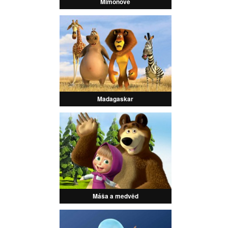
Mimoňové
Madagaskar
Máša a medvěd