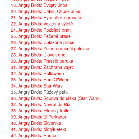
16. Angry Birds: Dvojitý únos
20. Angry Birds: Utíkej, Chuck utíkej
21. Angry Birds: Hypnotické prasata
22. Angry Birds: Vejce na výletě
24. Angry Birds: Rozbíječ bran
25. Angry Birds: Pečené prase
26. Angry Birds: Uplakané prase
27. Angry Birds: Zelená prasečí polévka
28. Angry Birds: Úlovek dne
30. Angry Birds: Prasečí paruka
31. Angry Birds: Záchrana vajec
32. Angry Birds: Halloween
33. Angry Birds: Ham'O'Ween
34. Angry Birds: Star Wars
35. Angry Birds: Růžový pták
36. Angry Birds: Bobova donáška (Star Wars)
37. Angry Birds: Návrat do Ria
38. Angry Birds: Filmový trailer
39. Angry Birds: El Porkador
40. Angry Birds: Škytavka
41. Angry Birds: Motýlí efekt
42. Angry Birds: Hambo