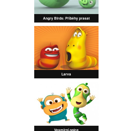
Angry Birds: Příběhy prasat
Larva
Vesmírní opice