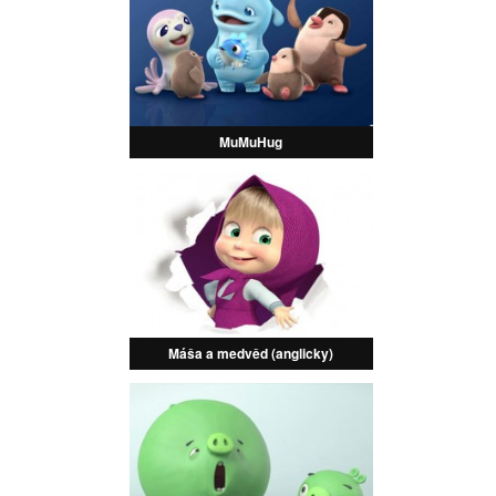
MuMuHug
Máša a medvěd (anglicky)