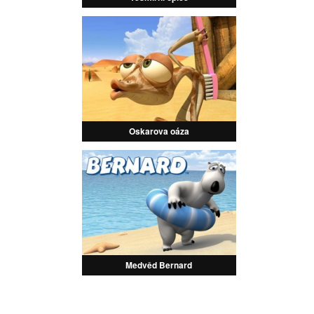
Oskarova oáza
Medvěd Bernard