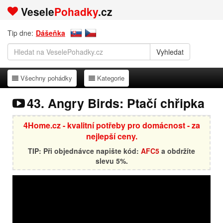
Vesele
Pohadky
.cz
Tip dne:
Dášeňka
Všechny pohádky
Kategorie
Všechny pohádky
Kategorie
43. Angry Birds: Ptačí chřipka
4Home.cz - kvalitní potřeby pro domácnost - za
nejlepší ceny.
TIP: Při objednávce napište kód:
AFC5
a obdržíte
slevu 5%.