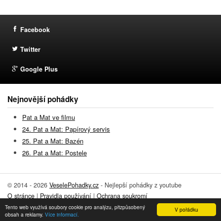
Facebook
Twitter
Google Plus
Nejnovější pohádky
Pat a Mat ve filmu
24. Pat a Mat: Papírový servis
25. Pat a Mat: Bazén
26. Pat a Mat: Postele
© 2014 - 2026
VeselePohadky.cz
- Nejlepší pohádky z youtube
O stránce
|
Pravidla používání
|
Ochrana soukromí
Tento web využívá soubory cookie pro analýzu, přizpůsobený
Přidat pohádku
|
Kontakt
V pořádku
obsah a reklamy.
Více informací.