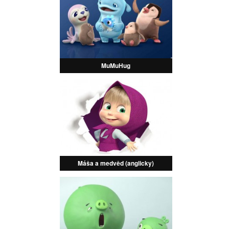
MuMuHug
Máša a medvěd (anglicky)