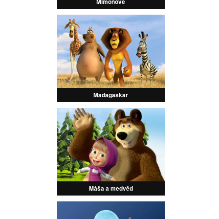
Mimoňové
Madagaskar
Máša a medvěd