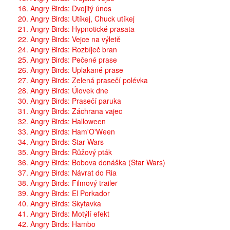
16. Angry Birds: Dvojitý únos
20. Angry Birds: Utíkej, Chuck utíkej
21. Angry Birds: Hypnotické prasata
22. Angry Birds: Vejce na výletě
24. Angry Birds: Rozbíječ bran
25. Angry Birds: Pečené prase
26. Angry Birds: Uplakané prase
27. Angry Birds: Zelená prasečí polévka
28. Angry Birds: Úlovek dne
30. Angry Birds: Prasečí paruka
31. Angry Birds: Záchrana vajec
32. Angry Birds: Halloween
33. Angry Birds: Ham'O'Ween
34. Angry Birds: Star Wars
35. Angry Birds: Růžový pták
36. Angry Birds: Bobova donáška (Star Wars)
37. Angry Birds: Návrat do Ria
38. Angry Birds: Filmový trailer
39. Angry Birds: El Porkador
40. Angry Birds: Škytavka
41. Angry Birds: Motýlí efekt
42. Angry Birds: Hambo