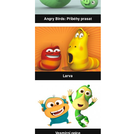
Angry Birds: Příběhy prasat
Larva
Vesmírní opice