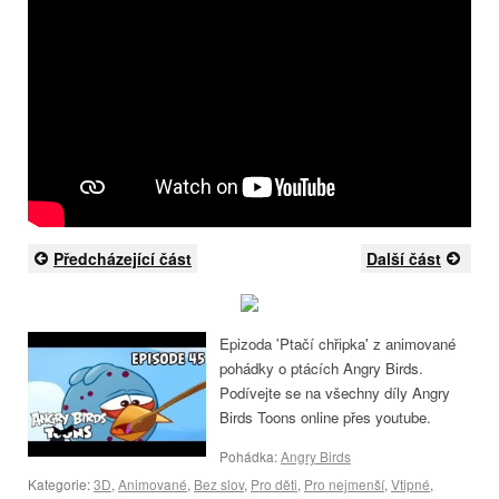
Předcházející část
Další část
Epizoda 'Ptačí chřipka' z animované
pohádky o ptácích Angry Birds.
Podívejte se na všechny díly Angry
Birds Toons online přes youtube.
Pohádka:
Angry Birds
Kategorie:
3D
,
Animované
,
Bez slov
,
Pro děti
,
Pro nejmenší
,
Vtipné
,