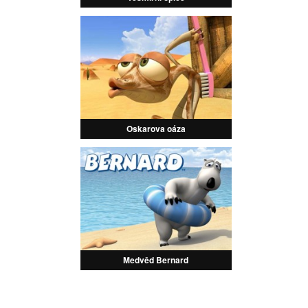
Oskarova oáza
Medvěd Bernard