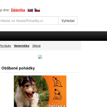
ip dne:
Dášeňka
Pro kluky
Večerníčky
Vtipné
Oblíbené pohádky