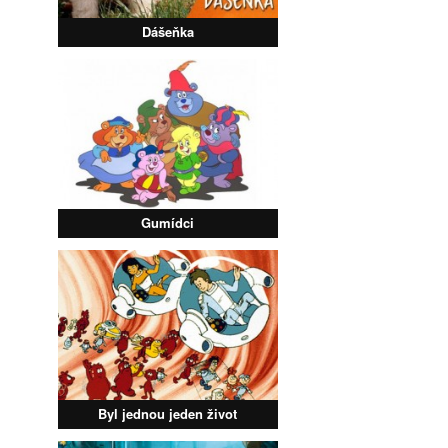
Dášeňka
Gumídci
Byl jednou jeden život