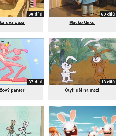
68 dílů
80 dílů
karova oáza
Macko Uško
37 dílů
13 dílů
žový panter
Čtyři uši na mezi