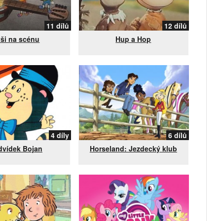
11 dílů
12 dílů
ši na scénu
Hup a Hop
4 díly
6 dílů
vídek Bojan
Horseland: Jezdecký klub