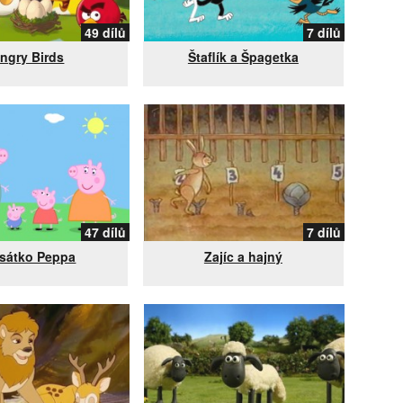
49 dílů
7 dílů
ngry Birds
Štaflík a Špagetka
47 dílů
7 dílů
asátko Peppa
Zajíc a hajný