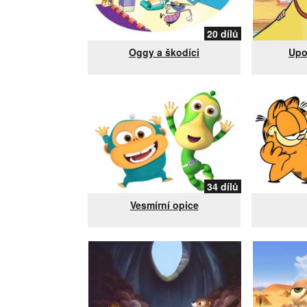
20 dílů
Oggy a škodíci
Upo
34 dílů
Vesmírní opice