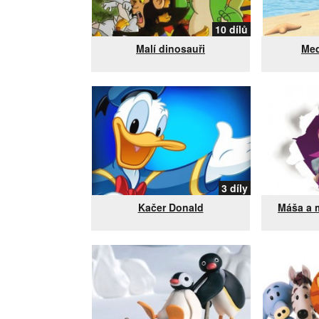
10 dílů
Malí dinosauři
Med
3 díly
Kačer Donald
Máša a 