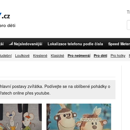
T
ší
Nejsledovanější
Lokalizace telefonu podle čísla
Speed Meter
udební
Loutkové
Kreslené
Klasické
Pro nejmenší
Pro děti
Pro holky
 hlavní postavy zvířátka. Podívejte se na oblíbené pohádky o
vířatech online přes youtube.