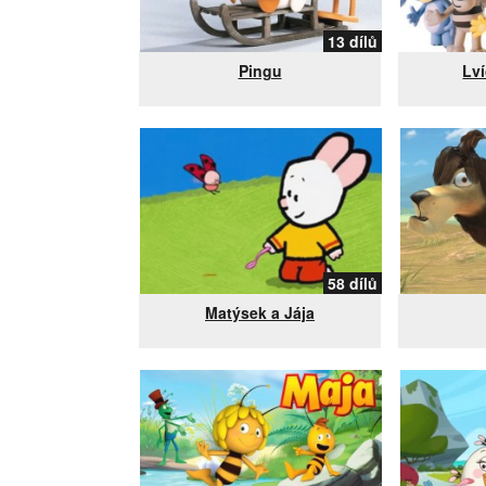
13 dílů
Pingu
Lv
58 dílů
Matýsek a Jája