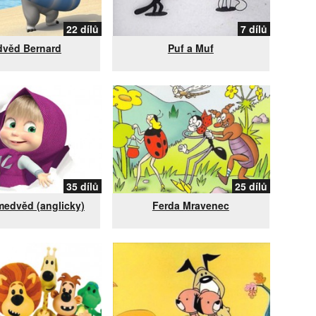
22 dílů
7 dílů
věd Bernard
Puf a Muf
35 dílů
25 dílů
medvěd (anglicky)
Ferda Mravenec