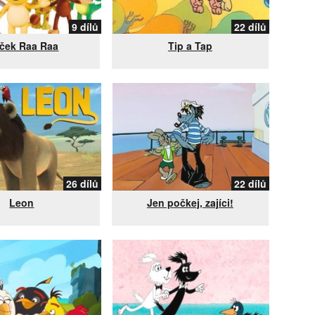
9 dílů
22 dílů
íček Raa Raa
Tip a Tap
26 dílů
22 dílů
Leon
Jen počkej, zajíci!