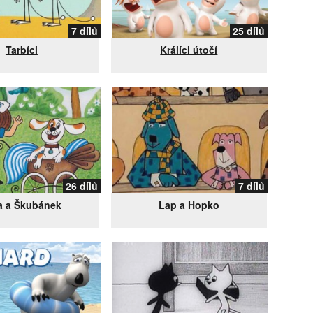
7 dílů
25 dílů
Tarbíci
Králíci útočí
26 dílů
7 dílů
a a Škubánek
Lap a Hopko