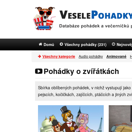
Domů
Všechny pohádky (231)
Nejnověj
Všechny kategorie
Audio pohádky
Animované
H
Pohádky o zvířátkách
Sbírka oblíbených pohádek, v nichž vystupují jako
pejscích, kočičkách, zajíčcích, ptáčcích a jiných z