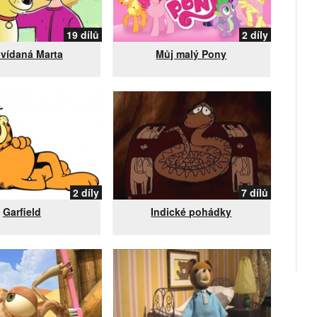
19 dílů
2 díly
vídaná Marta
Můj malý Pony
2 díly
7 dílů
Garfield
Indické pohádky