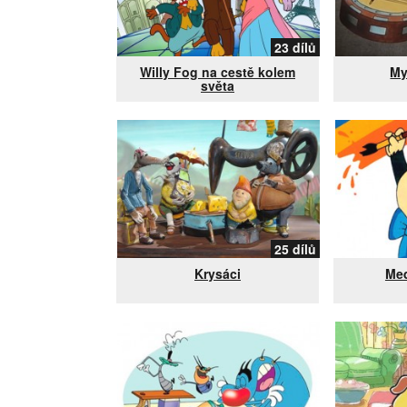
23 dílů
Willy Fog na cestě kolem
My
světa
25 dílů
Krysáci
Med