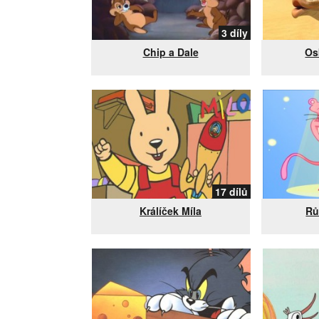
3 díly
Chip a Dale
Os
17 dílů
Králíček Míla
Rů