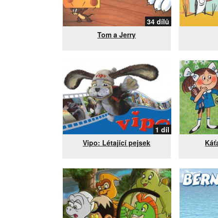
34 dílů
Tom a Jerry
1 díl
Vipo: Létající pejsek
Káť