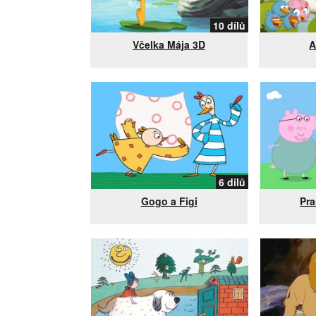
10 dílů
Včelka Mája 3D
A
6 dílů
Gogo a Figi
Pr