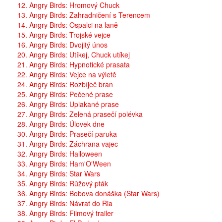
12. Angry Birds: Hromový Chuck
13. Angry Birds: Zahradničení s Terencem
14. Angry Birds: Ospalci na laně
15. Angry Birds: Trojské vejce
16. Angry Birds: Dvojitý únos
20. Angry Birds: Utíkej, Chuck utíkej
21. Angry Birds: Hypnotické prasata
22. Angry Birds: Vejce na výletě
24. Angry Birds: Rozbíječ bran
25. Angry Birds: Pečené prase
26. Angry Birds: Uplakané prase
27. Angry Birds: Zelená prasečí polévka
28. Angry Birds: Úlovek dne
30. Angry Birds: Prasečí paruka
31. Angry Birds: Záchrana vajec
32. Angry Birds: Halloween
33. Angry Birds: Ham'O'Ween
34. Angry Birds: Star Wars
35. Angry Birds: Růžový pták
36. Angry Birds: Bobova donáška (Star Wars)
37. Angry Birds: Návrat do Ria
38. Angry Birds: Filmový trailer