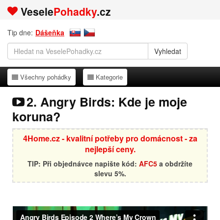
Vesele
Pohadky
.cz
Tip dne:
Dášeňka
Všechny pohádky
Kategorie
Všechny pohádky
Kategorie
2. Angry Birds: Kde je moje
koruna?
4Home.cz - kvalitní potřeby pro domácnost - za
nejlepší ceny.
TIP: Při objednávce napište kód:
AFC5
a obdržíte
slevu 5%.