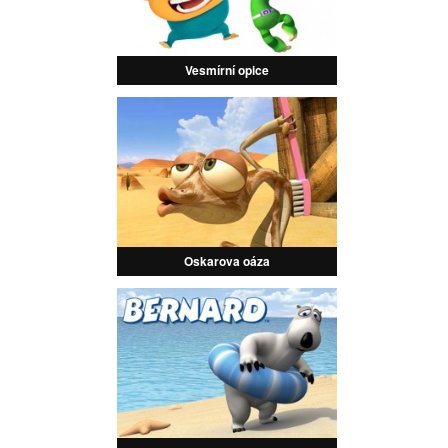
Vesmírní opice
Oskarova oáza