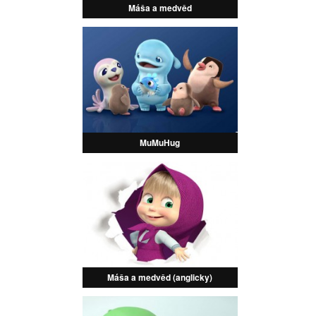
Máša a medvěd
MuMuHug
Máša a medvěd (anglicky)