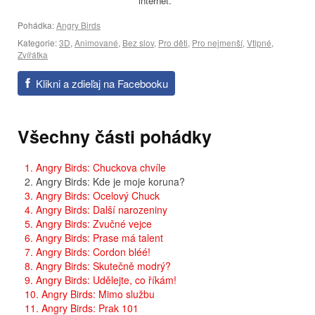
internet.
Pohádka:
Angry Birds
Kategorie:
3D
,
Animované
,
Bez slov
,
Pro děti
,
Pro nejmenší
,
Vtipné
,
Zvířátka
Klikni a zdieľaj na Facebooku
Všechny části pohádky
1. Angry Birds: Chuckova chvíle
2. Angry Birds: Kde je moje koruna?
3. Angry Birds: Ocelový Chuck
4. Angry Birds: Další narozeniny
5. Angry Birds: Zvučné vejce
6. Angry Birds: Prase má talent
7. Angry Birds: Cordon bléé!
8. Angry Birds: Skutečně modrý?
9. Angry Birds: Udělejte, co říkám!
10. Angry Birds: Mimo službu
11. Angry Birds: Prak 101