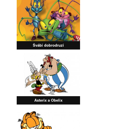
Švábi dobrodruzi
Asterix a Obelix