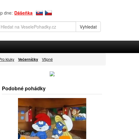
ip dne:
Dášeňka
Pro kluky
Večerníčky
Vtipné
Podobné pohádky