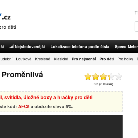
T
ší
Nejsledovanější
Lokalizace telefonu podle čísla
Speed Meter
udební
Loutkové
Kreslené
Klasické
Pro nejmenší
Pro děti
Pro holky
- Proměnlivá
3.3 (6 hlasů)
, svítidla, úložné boxy a hračky pro děti
ište kód:
AFC5
a obdržíte slevu 5%.