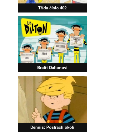
Třída číslo 402
Bratři Daltonovi
Dennis: Postrach okolí