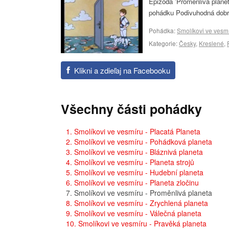
Epizoda 'Proměnlivá planet
pohádku Podivuhodná dobrod
Pohádka:
Smolíkovi ve vesm
Kategorie:
Česky
,
Kreslené
,
Klikni a zdieľaj na Facebooku
Všechny části pohádky
1. Smolíkovi ve vesmíru - Placatá Planeta
2. Smolíkovi ve vesmíru - Pohádková planeta
3. Smolíkovi ve vesmíru - Bláznivá planeta
4. Smolíkovi ve vesmíru - Planeta strojů
5. Smolíkovi ve vesmíru - Hudební planeta
6. Smolíkovi ve vesmíru - Planeta zločinu
7. Smolíkovi ve vesmíru - Proměnlivá planeta
8. Smolíkovi ve vesmíru - Zrychlená planeta
9. Smolíkovi ve vesmíru - Válečná planeta
10. Smolíkovi ve vesmíru - Pravěká planeta