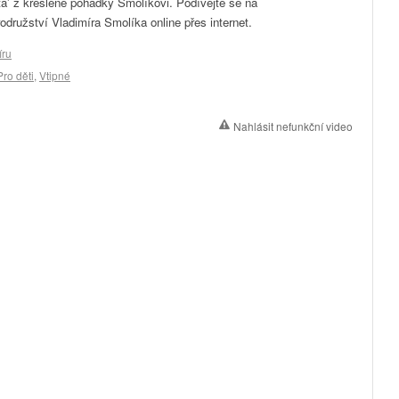
a' z kreslené pohádky Smolíkovi. Podívejte se na
ružství Vladimíra Smolíka online přes internet.
íru
Pro děti
,
Vtipné
Nahlásit nefunkční video