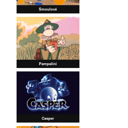
Šmoulové
Pampalini
Casper