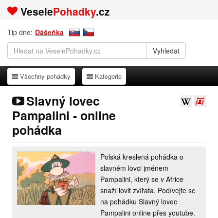
Vesele
Pohadky
.cz
Tip dne:
Dášeňka
Všechny pohádky
Kategorie
Všechny pohádky
Kategorie
Slavný lovec
Pampalini - online
pohádka
Polská kreslená pohádka o
slavném lovci jménem
Pampalini, který se v Africe
snaží lovit zvířata. Podívejte se
na pohádku Slavný lovec
Pampalini online přes youtube.