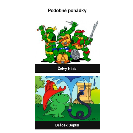
Podobné pohádky
Želvy Ninja
Dráček Soptík