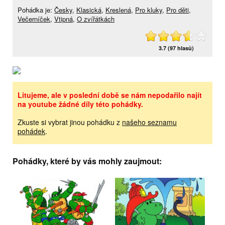
Pohádka je:
Česky
,
Klasická
,
Kreslená
,
Pro kluky
,
Pro děti
,
Večerníček
,
Vtipná
,
O zvířátkách
3.7 (97 hlasů)
Litujeme, ale v poslední době se nám nepodařilo najít
na youtube žádné díly této pohádky.
Zkuste si vybrat jinou pohádku z
našeho seznamu
pohádek
.
Pohádky, které by vás mohly zaujmout: