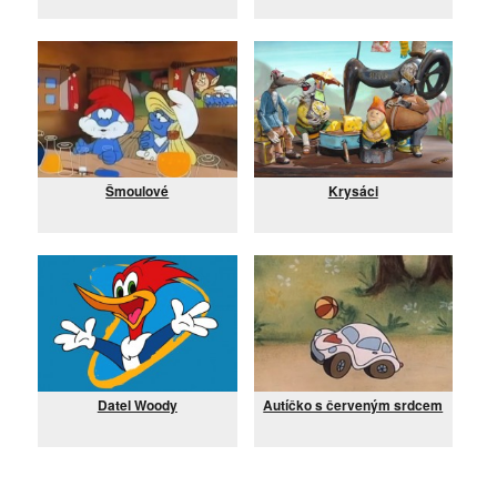
Šmoulové
Krysáci
Datel Woody
Autíčko s červeným srdcem