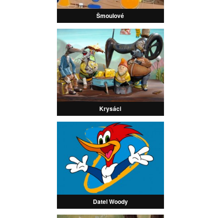
Šmoulové
Krysáci
Datel Woody