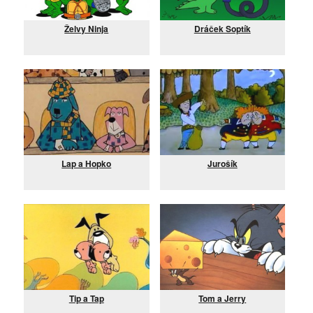
Želvy Ninja
Dráček Soptík
Lap a Hopko
Jurošík
Tip a Tap
Tom a Jerry