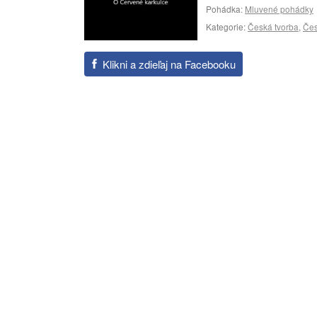
Pohádka:
Mluvené pohádky
Kategorie:
Česká tvorba
,
Čes
Klikni a zdieľaj na Facebooku