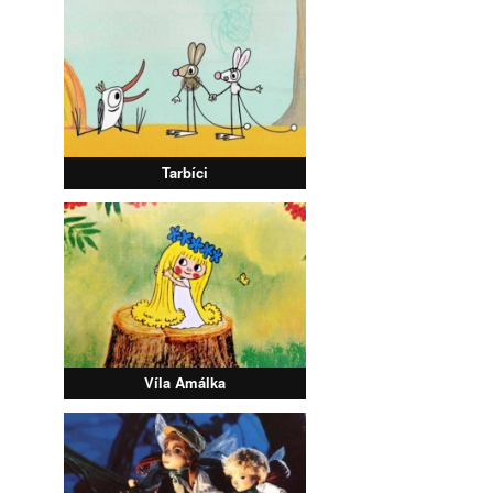
Tarbíci
Víla Amálka