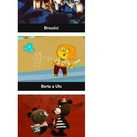
Broučci
Berta a Ufo