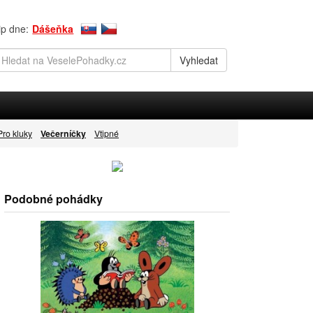
ip dne:
Dášeňka
Pro kluky
Večerníčky
Vtipné
Podobné pohádky