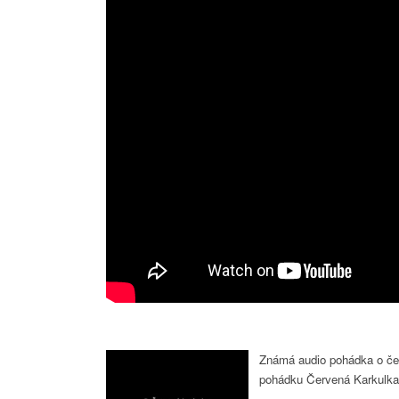
Známá audio pohádka o čer
pohádku Červená Karkulka 