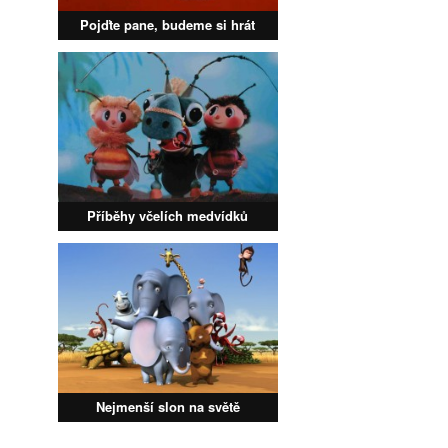
Pojďte pane, budeme si hrát
Příběhy včelích medvídků
Nejmenší slon na světě