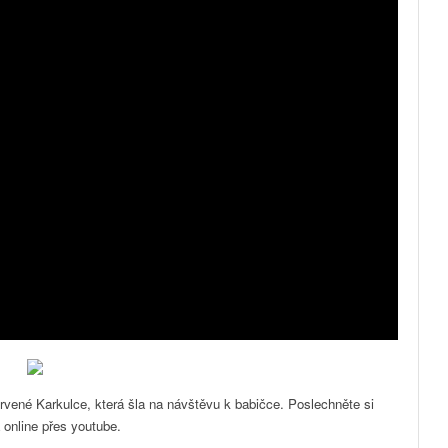
vené Karkulce, která šla na návštěvu k babičce. Poslechněte si
online přes youtube.