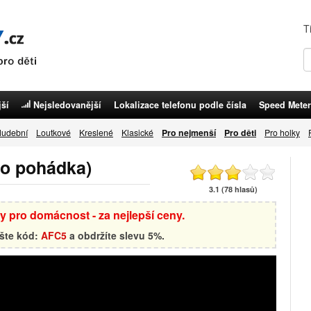
T
ší
Nejsledovanější
Lokalizace telefonu podle čísla
Speed Meter
udební
Loutkové
Kreslené
Klasické
Pro nejmenší
Pro děti
Pro holky
io pohádka)
3.1 (78 hlasů)
by pro domácnost - za nejlepší ceny.
ište kód:
AFC5
a obdržíte slevu 5%.