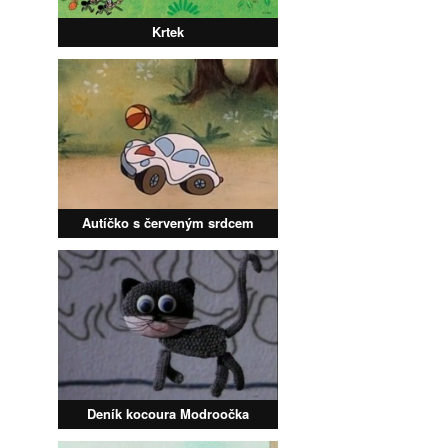
Krtek
Autíčko s červeným srdcem
Deník kocoura Modroočka