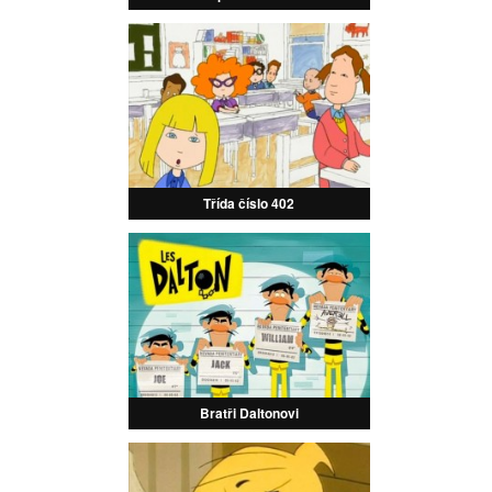
Třída číslo 402
Bratři Daltonovi