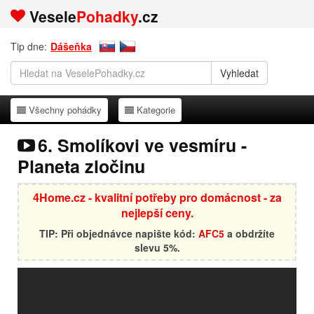
Vesele
Pohadky
.cz
Tip dne:
Dášeňka
Všechny pohádky
Kategorie
Všechny pohádky
Kategorie
6. Smolíkovi ve vesmíru -
Planeta zločinu
4Home.cz - kvalitní potřeby pro domácnost - za
nejlepší ceny.
TIP: Při objednávce napište kód:
AFC5
a obdržíte
slevu 5%.