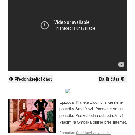
Předcházející část
Další část
Epizoda 'Planeta zločinu' z kreslené
pohádky Smolíkovi. Podívejte se na
pohádku Podivuhodná dobrodružství
Vladimíra Smolíka online přes internet.
Pohádka:
Smolíkovi ve vesmíru