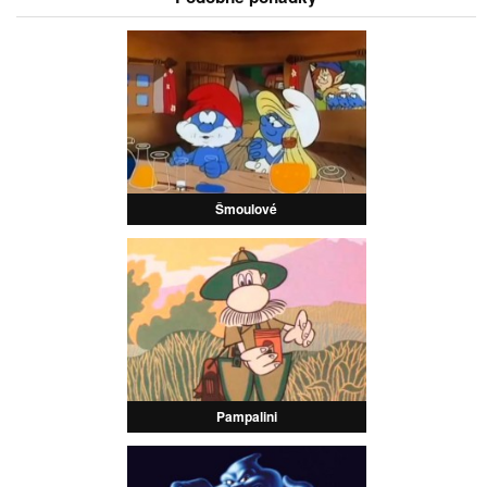
Šmoulové
Pampalini