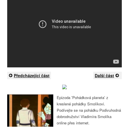
Předcházející část
Další část
Epizoda 'Pohádková planeta' z
kreslené pohádky Smolíkovi.
Podívejte se na pohádku Podivuhodná
dobrodružství Vladimíra Smolíka
online přes internet.