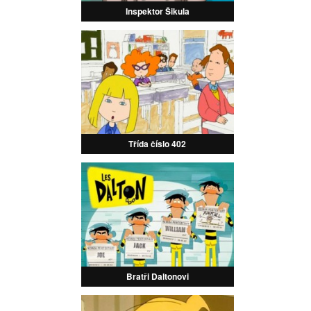
Inspektor Šikula
Třída číslo 402
Bratři Daltonovi