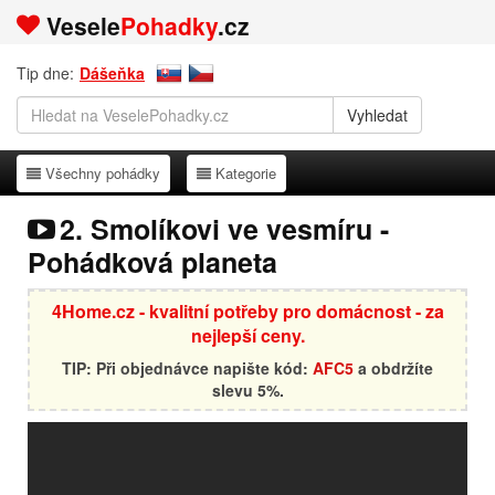
Vesele
Pohadky
.cz
Tip dne:
Dášeňka
Všechny pohádky
Kategorie
Všechny pohádky
Kategorie
2. Smolíkovi ve vesmíru -
Pohádková planeta
4Home.cz - kvalitní potřeby pro domácnost - za
nejlepší ceny.
TIP: Při objednávce napište kód:
AFC5
a obdržíte
slevu 5%.