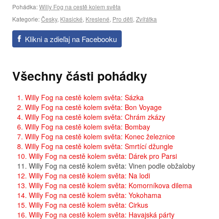
Pohádka:
Willy Fog na cestě kolem světa
Kategorie:
Česky
,
Klasické
,
Kreslené
,
Pro děti
,
Zvířátka
Klikni a zdieľaj na Facebooku
Všechny části pohádky
1. Willy Fog na cestě kolem světa: Sázka
2. Willy Fog na cestě kolem světa: Bon Voyage
4. Willy Fog na cestě kolem světa: Chrám zkázy
6. Willy Fog na cestě kolem světa: Bombay
7. Willy Fog na cestě kolem světa: Konec železnice
8. Willy Fog na cestě kolem světa: Smrtící džungle
10. Willy Fog na cestě kolem světa: Dárek pro Parsi
11. Willy Fog na cestě kolem světa: Vinen podle obžaloby
12. Willy Fog na cestě kolem světa: Na lodi
13. Willy Fog na cestě kolem světa: Komorníkova dilema
14. Willy Fog na cestě kolem světa: Yokohama
15. Willy Fog na cestě kolem světa: Cirkus
16. Willy Fog na cestě kolem světa: Havajská párty