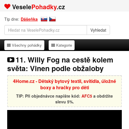
Vesele
Pohadky
.cz
Tip dne:
Dášeňka
Všechny pohádky
Kategorie
Všechny pohádky
Kategorie
11. Willy Fog na cestě kolem
světa: Vinen podle obžaloby
4Home.cz - Dětský bytový textil, svítidla, úložné
boxy a hračky pro děti
TIP: Při objednávce napište kód:
AFC5
a obdržíte
slevu 5%.