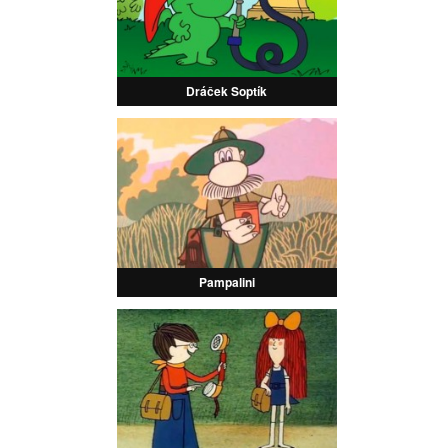
Dráček Soptík
Pampalini