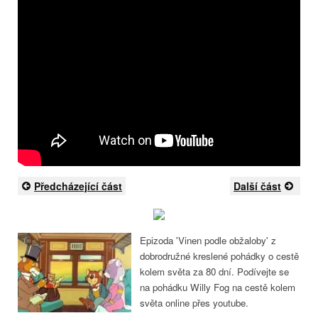
Předcházející část
Další část
Epizoda 'Vinen podle obžaloby' z
dobrodružné kreslené pohádky o cestě
kolem světa za 80 dní. Podívejte se
na pohádku Willy Fog na cestě kolem
světa online přes youtube.