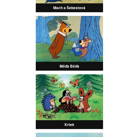
Mach a Šebestová
Méďa Béďa
Krtek