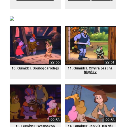
22:55
22:51
10. Gumídci: Souboj čarodějů
11. Gumídci: Chytrá past na
hlupáky
22:53
22:56
13. Gumídci: Světloskop
14. Gumídci: Jen víš, jen dál