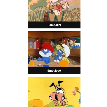
Pampalini
Šmoulové