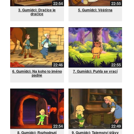
22:54
22:55
3. Gumídci: Dračice je
5. Gumídci: Věštírna
dračice
22:46
22:55
6. Gumídci: Na koho to jméno
7. Gumídci: Puňťa se vrací
padne
22:54
22:49
8. Gumídci: Rozhodnutí
9. Gumídci: Tajemství šťávy