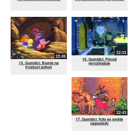
22:33
22:49
16. Gumídci: Původ
15. Gumídci: Bumla na
nerozhoduje
tryskoví pohon
22:43
17. Gumídci: Kdo se směje
naposledy