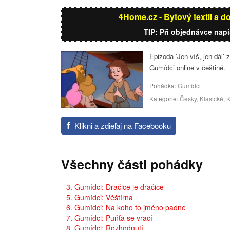
4Home.cz - Bytový textil a d
TIP: Při objednávce nap
Epizoda 'Jen víš, jen dál
Gumídci online v češtině.
Pohádka:
Gumídci
Kategorie:
Česky
,
Klasické
,
K
Klikni a zdieľaj na Facebooku
Všechny části pohádky
3. Gumídci: Dračice je dračice
5. Gumídci: Věštírna
6. Gumídci: Na koho to jméno padne
7. Gumídci: Puňťa se vrací
8. Gumídci: Rozhodnutí