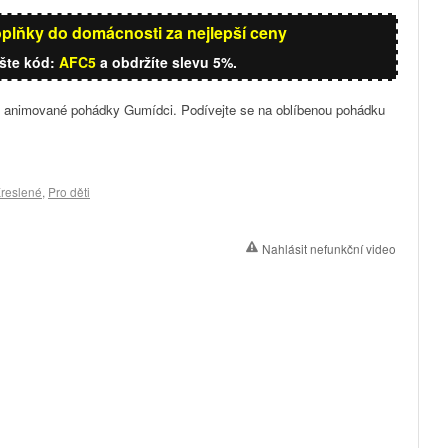
oplňky do domácnosti za nejlepší ceny
ište kód:
AFC5
a obdržíte slevu 5%.
' z animované pohádky Gumídci. Podívejte se na oblíbenou pohádku
reslené
,
Pro děti
Nahlásit nefunkční video