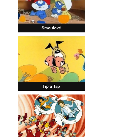
Šmoulové
Tip a Tap