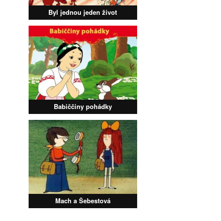
Byl jednou jeden život
Babiččiny pohádky
Mach a Šebestová