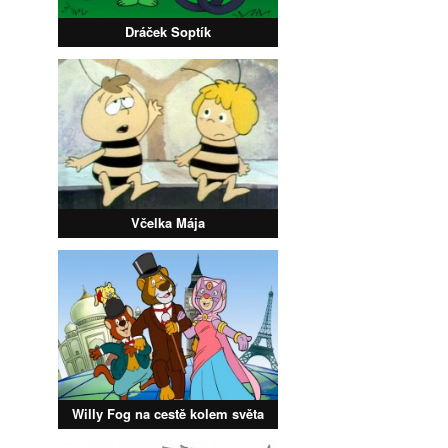
Dráček Soptík
Včelka Mája
Willy Fog na cestě kolem světa