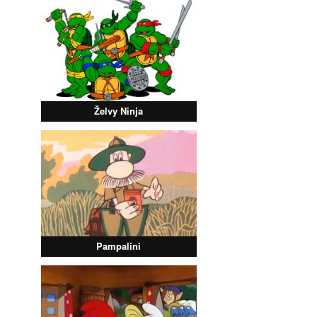
Želvy Ninja
Pampalini