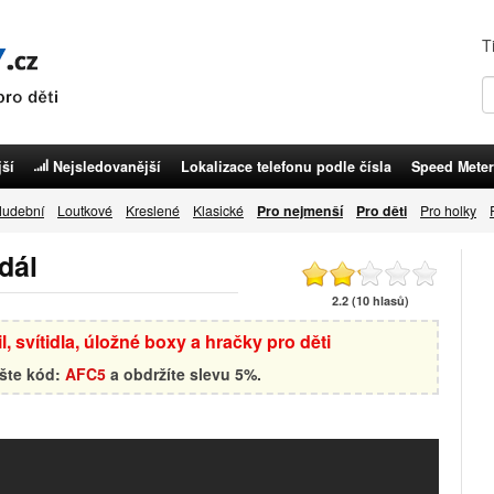
T
ší
Nejsledovanější
Lokalizace telefonu podle čísla
Speed Meter
udební
Loutkové
Kreslené
Klasické
Pro nejmenší
Pro děti
Pro holky
dál
2.2 (10 hlasů)
, svítidla, úložné boxy a hračky pro děti
ište kód:
AFC5
a obdržíte slevu 5%.