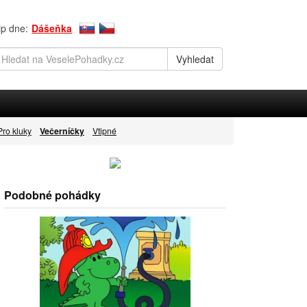
ip dne:
Dášeňka
Pro kluky
Večerníčky
Vtipné
Podobné pohádky