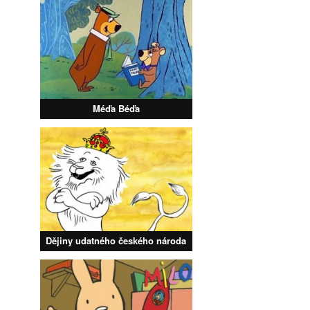
Méďa Béďa
Dějiny udatného českého národa