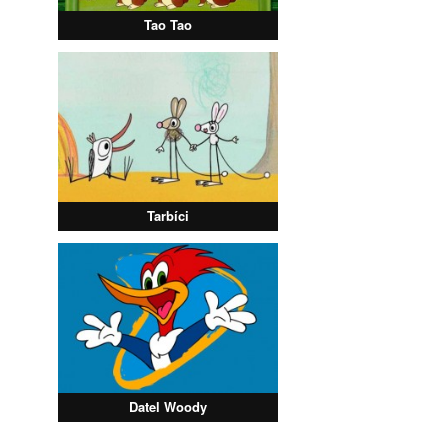
Tao Tao
Tarbíci
Datel Woody