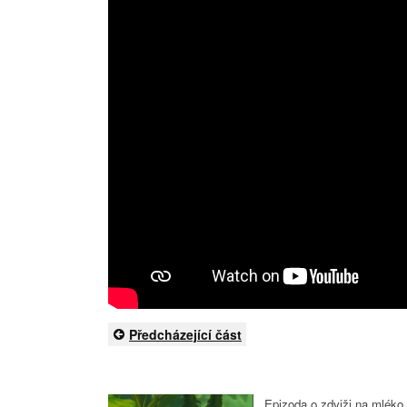
Předcházející část
Epizoda o zdviži na mléko 