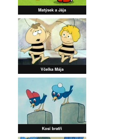
Matýsek a Jája
Včelka Mája
Kosí bratři