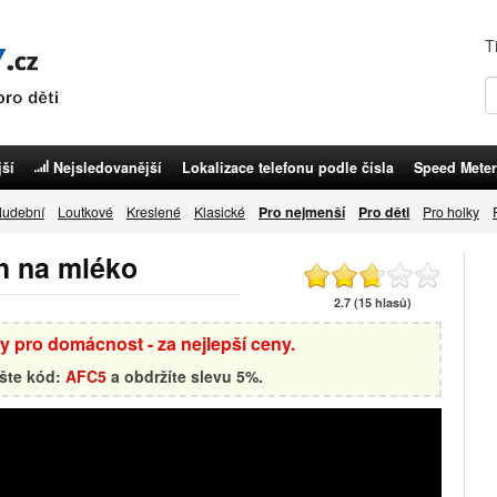
T
ší
Nejsledovanější
Lokalizace telefonu podle čísla
Speed Meter
udební
Loutkové
Kreslené
Klasické
Pro nejmenší
Pro děti
Pro holky
h na mléko
2.7 (15 hlasů)
by pro domácnost - za nejlepší ceny.
ište kód:
AFC5
a obdržíte slevu 5%.