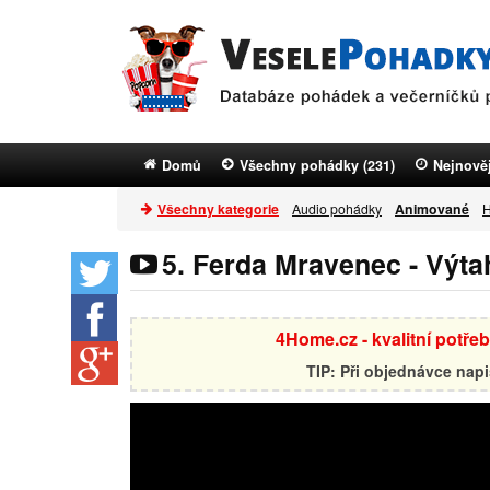
Domů
Všechny pohádky (231)
Nejnověj
Všechny kategorie
Audio pohádky
Animované
H
5. Ferda Mravenec - Výta
4Home.cz - kvalitní potře
TIP: Při objednávce nap