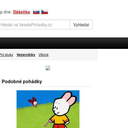
ip dne:
Dášeňka
Pro kluky
Večerníčky
Vtipné
Podobné pohádky