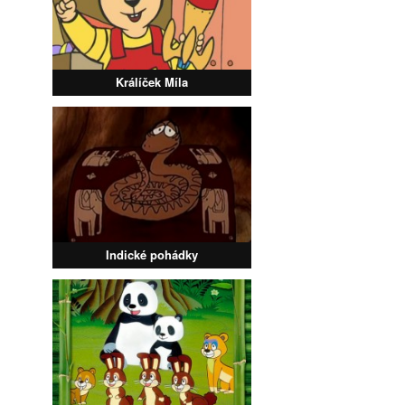
Králíček Míla
Indické pohádky