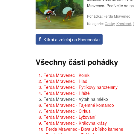
Mravenec. Podívejte se na
Pohádka:
Ferda Mravenec
Kategorie:
Česky
,
Kreslené
,
Klikni a zdieľaj na Facebooku
Všechny části pohádky
1. Ferda Mravenec - Koník
2. Ferda Mravenec - Hlad
3. Ferda Mravenec - Pytlíkovy narozeniny
4. Ferda Mravenec - Hřiště
5. Ferda Mravenec - Výtah na mléko
6. Ferda Mravenec - Tajemné komando
7. Ferda Mravenec - Cirkus
8. Ferda Mravenec - Lyžování
9. Ferda Mravenec - Královna krásy
10. Ferda Mravenec - Bitva u bílého kamene