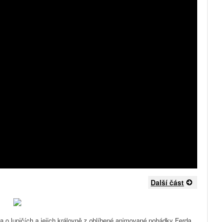
Další část
a o lupičích a jejich královně z oblíbené animované pohádky Ferda