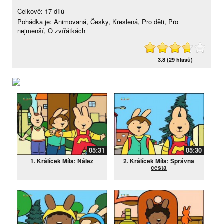
Celkově: 17 dílů
Pohádka je:
Animovaná
,
Česky
,
Kreslená
,
Pro děti
,
Pro
nejmenší
,
O zvířátkách
3.8 (29 hlasů)
05:31
05:30
1. Králíček Míla: Nález
2. Králíček Míla: Správna
cesta