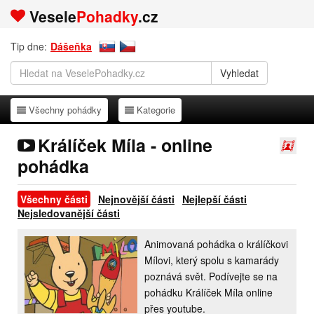
Vesele
Pohadky
.cz
Tip dne:
Dášeňka
Všechny pohádky
Kategorie
Všechny pohádky
Kategorie
Králíček Míla - online
pohádka
Všechny části
Nejnovější části
Nejlepší části
Nejsledovanější části
Animovaná pohádka o králíčkovi
Mílovi, který spolu s kamarády
poznává svět. Podívejte se na
pohádku Králíček Míla online
přes youtube.