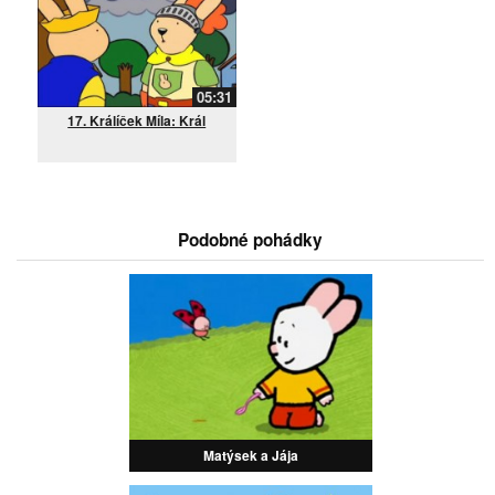
05:31
17. Králíček Míla: Král
Podobné pohádky
Matýsek a Jája