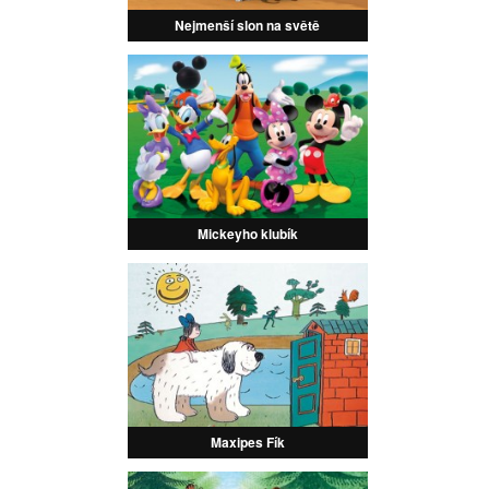
Nejmenší slon na světě
Mickeyho klubík
Maxipes Fík