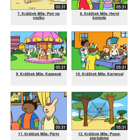
05:31
05:31
7. Králíček Míla: Petr na
8. Králíček Míla: Herní
vozíku
konzole
05:31
05:31
9. Králíček Míla: Kapesné
10. Králíček Míla: Karneval
05:31
05:31
11. Králíček Míla: Párty
12. Králíček Míla: Pozor,
startujeme