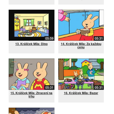
05:59
05:31
13. Králíček Míla: Dino
14. Králíček Míla: Za každou
cenu
05:31
05:31
15. Králíček Míla: Ztracení na
16. Králíček Míla: Bazar
trhu