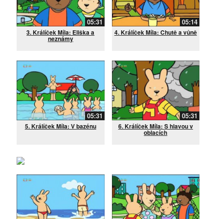
05:31
05:14
3. Králíček Míla: Eliška a
4. Králíček Míla: Chutě a vůně
neznámy
05:31
05:31
5. Králíček Míla: V bazénu
6. Králíček Míla: S hlavou v
oblacích