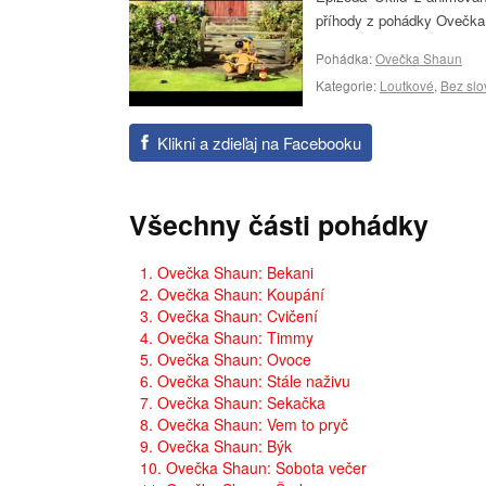
příhody z pohádky Ovečka 
Pohádka:
Ovečka Shaun
Kategorie:
Loutkové
,
Bez slo
Klikni a zdieľaj na Facebooku
Všechny části pohádky
1. Ovečka Shaun: Bekani
2. Ovečka Shaun: Koupání
3. Ovečka Shaun: Cvičení
4. Ovečka Shaun: Timmy
5. Ovečka Shaun: Ovoce
6. Ovečka Shaun: Stále naživu
7. Ovečka Shaun: Sekačka
8. Ovečka Shaun: Vem to pryč
9. Ovečka Shaun: Býk
10. Ovečka Shaun: Sobota večer