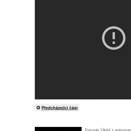
Předcházející část
Epizoda 'Úklid' z animovan