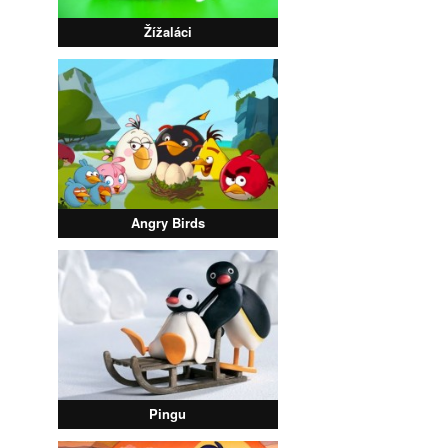
Žížaláci
Angry Birds
Pingu