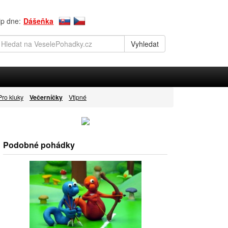
ip dne:
Dášeňka
Pro kluky
Večerníčky
Vtipné
Podobné pohádky