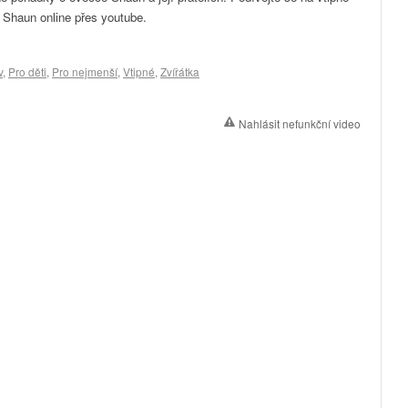
Shaun online přes youtube.
v
,
Pro děti
,
Pro nejmenší
,
Vtipné
,
Zvířátka
Nahlásit nefunkční video