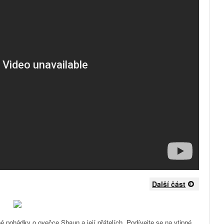
Další část
é pohádky o ovečce Shaun a její přátelích. Podívejte se na vtipné