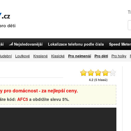
T
ší
Nejsledovanější
Lokalizace telefonu podle čísla
Speed Meter
udební
Loutkové
Kreslené
Klasické
Pro nejmenší
Pro děti
Pro holky
4.2 (5 hlasů)
by pro domácnost - za nejlepší ceny.
ište kód:
AFC5
a obdržíte slevu 5%.