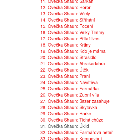
11. Ovečka Shaun: Šarkan
12. Ovečka Shaun: Horor
13. Ovečka Shaun: Včely
14. Ovečka Shaun: Stříhání
15. Ovečka Shaun: Focení
16. Ovečka Shaun: Velký Timmy
17. Ovečka Shaun: Přitažlivost
18. Ovečka Shaun: Krtiny
19. Ovečka Shaun: Kdo je máma
20. Ovečka Shaun: Strašidlo
21. Ovečka Shaun: Abrakadabra
22. Ovečka Shaun: Útěk
23. Ovečka Shaun: Praní
24. Ovečka Shaun: Návštěva
25. Ovečka Shaun: Farmářka
26. Ovečka Shaun: Zubní víla
27. Ovečka Shaun: Bitzer zasahuje
28. Ovečka Shaun: Škytavka
29. Ovečka Shaun: Horko
30. Ovečka Shaun: Tichá chůze
31. Ovečka Shaun: Úklid
32. Ovečka Shaun: Farmářova neteř
33. Ovečka Shaun: Kempování