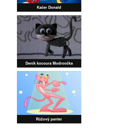
Kačer Donald
Deník kocoura Modroočka
Růžový panter