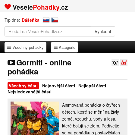
Vesele
Pohadky
.cz
Tip dne:
Dášeňka
Všechny pohádky
Kategorie
Všechny pohádky
Kategorie
Gormiti - online
pohádka
Všechny části
Nejnovější části
Nejlepší části
Nejsledovanější části
Animovaná pohádka o čtyřech
dětech, které se mění na živly
země, vzduchu, vody a lesa,
které bojují se zlem. Podívejte
se na pohádku o postavičkách