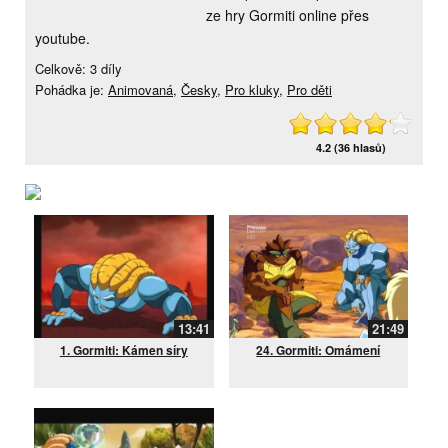
ze hry Gormiti online přes
youtube.
Celkově: 3 díly
Pohádka je:
Animovaná
,
Česky
,
Pro kluky
,
Pro děti
4.2 (36 hlasů)
13:41
21:49
1. Gormiti: Kámen síry
24. Gormiti: Omámení