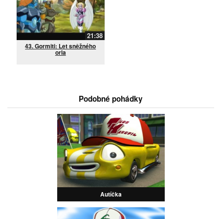
21:38
43. Gormiti: Let sněžného
orla
Podobné pohádky
Autíčka