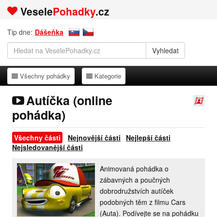
Vesele
Pohadky
.cz
Tip dne:
Dášeňka
Všechny pohádky
Kategorie
Všechny pohádky
Kategorie
Autíčka (online
pohádka)
Všechny části
Nejnovější části
Nejlepší části
Nejsledovanější části
Animovaná pohádka o
zábavných a poučných
dobrodružstvích autíček
podobných těm z filmu Cars
(Auta). Podívejte se na pohádku