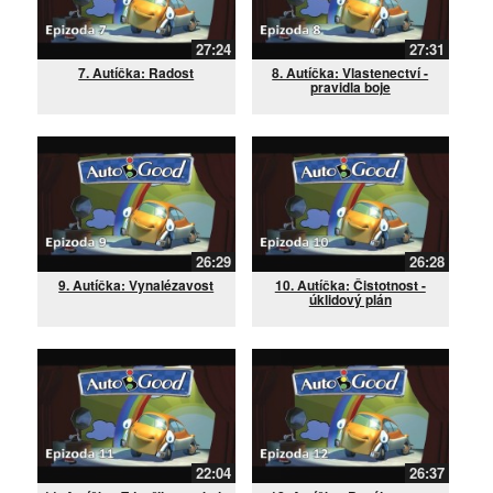
27:24
27:31
7. Autíčka: Radost
8. Autíčka: Vlastenectví -
pravidla boje
26:29
26:28
9. Autíčka: Vynalézavost
10. Autíčka: Čistotnost -
úklidový plán
22:04
26:37