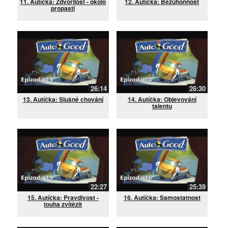
11. Autíčka: Zdvořilost - okolo
12. Autíčka: Bezúhonnost
propasti
26:14
26:30
13. Autíčka: Slušné chování
14. Autíčka: Objevování
talentu
22:27
25:39
15. Autíčka: Pravdivost -
16. Autíčka: Samostatnost
touha zvítězit