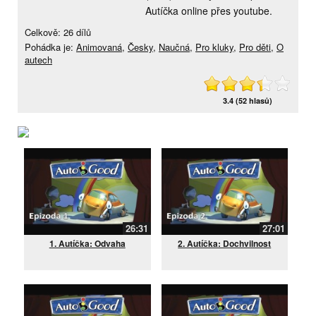
Autíčka online přes youtube.
Celkově: 26 dílů
Pohádka je:
Animovaná
,
Česky
,
Naučná
,
Pro kluky
,
Pro děti
,
O
autech
3.4 (52 hlasů)
26:31
27:01
1. Autíčka: Odvaha
2. Autíčka: Dochvilnost