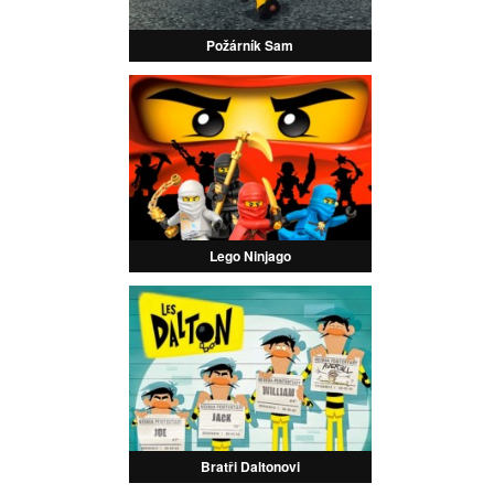
Požárník Sam
Lego Ninjago
Bratři Daltonovi