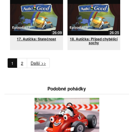
26:09
26:25
17. Autíčka: Statečnost
18. Autíčka: Případ chybějící
sochy
1
2
Další >>
Podobné pohádky