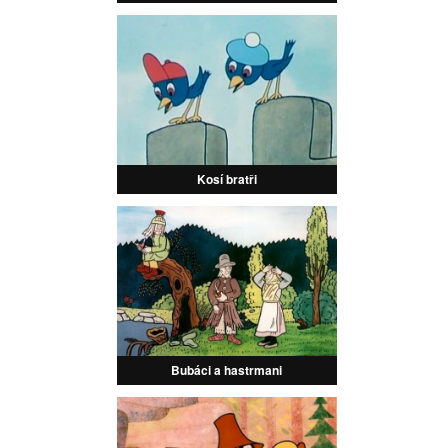
Kosí bratři
Bubáci a hastrmani