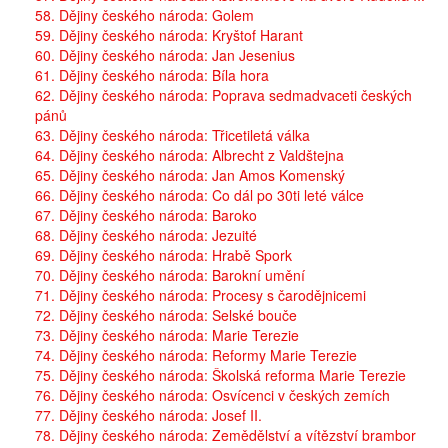
58. Dějiny českého národa: Golem
59. Dějiny českého národa: Kryštof Harant
60. Dějiny českého národa: Jan Jesenius
61. Dějiny českého národa: Bíla hora
62. Dějiny českého národa: Poprava sedmadvaceti českých
pánů
63. Dějiny českého národa: Třicetiletá válka
64. Dějiny českého národa: Albrecht z Valdštejna
65. Dějiny českého národa: Jan Amos Komenský
66. Dějiny českého národa: Co dál po 30ti leté válce
67. Dějiny českého národa: Baroko
68. Dějiny českého národa: Jezuité
69. Dějiny českého národa: Hrabě Spork
70. Dějiny českého národa: Barokní umění
71. Dějiny českého národa: Procesy s čarodějnicemi
72. Dějiny českého národa: Selské bouče
73. Dějiny českého národa: Marie Terezie
74. Dějiny českého národa: Reformy Marie Terezie
75. Dějiny českého národa: Školská reforma Marie Terezie
76. Dějiny českého národa: Osvícenci v českých zemích
77. Dějiny českého národa: Josef II.
78. Dějiny českého národa: Zemědělství a vítězství brambor