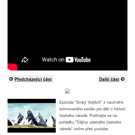
Předcházející část
Další část
Epizoda "Svatý Vojtěch" z naučného
animovaného seriálu pro děti o historii
českého národa. Podívejte se na
pohádku "Dějiny udatného českého
národa" online přes youtube.