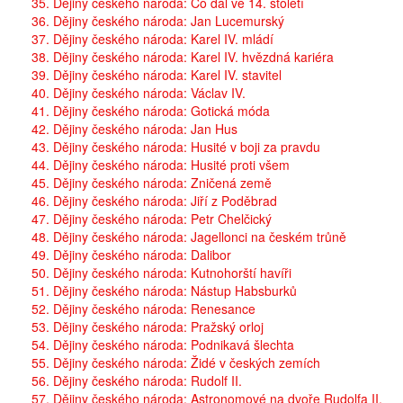
35. Dějiny českého národa: Co dál ve 14. století
36. Dějiny českého národa: Jan Lucemurský
37. Dějiny českého národa: Karel IV. mládí
38. Dějiny českého národa: Karel IV. hvězdná kariéra
39. Dějiny českého národa: Karel IV. stavitel
40. Dějiny českého národa: Václav IV.
41. Dějiny českého národa: Gotická móda
42. Dějiny českého národa: Jan Hus
43. Dějiny českého národa: Husité v boji za pravdu
44. Dějiny českého národa: Husité proti všem
45. Dějiny českého národa: Zničená země
46. Dějiny českého národa: Jiří z Poděbrad
47. Dějiny českého národa: Petr Chelčický
48. Dějiny českého národa: Jagellonci na českém trůně
49. Dějiny českého národa: Dalibor
50. Dějiny českého národa: Kutnohorští havíři
51. Dějiny českého národa: Nástup Habsburků
52. Dějiny českého národa: Renesance
53. Dějiny českého národa: Pražský orloj
54. Dějiny českého národa: Podnikavá šlechta
55. Dějiny českého národa: Židé v českých zemích
56. Dějiny českého národa: Rudolf II.
57. Dějiny českého národa: Astronomové na dvoře Rudolfa II.