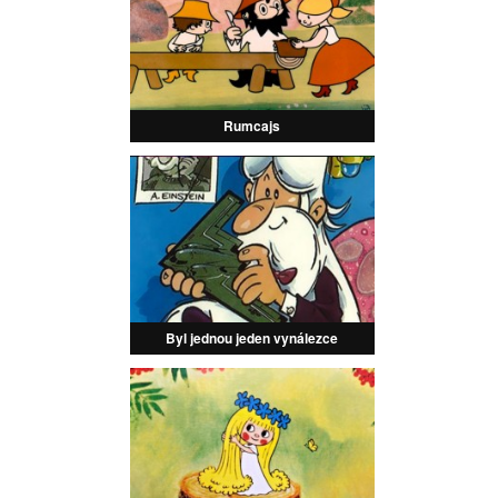
Rumcajs
Byl jednou jeden vynálezce