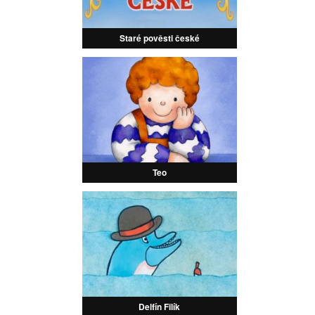
Staré pověsti české
Teo
Delfín Filík