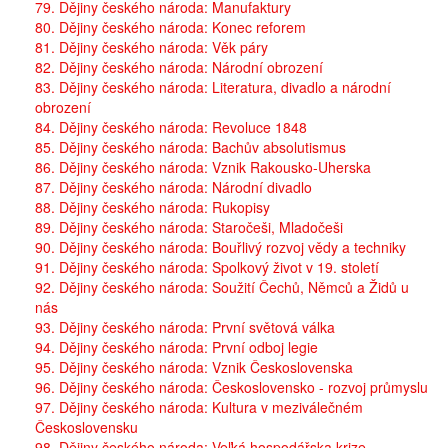
79. Dějiny českého národa: Manufaktury
80. Dějiny českého národa: Konec reforem
81. Dějiny českého národa: Věk páry
82. Dějiny českého národa: Národní obrození
83. Dějiny českého národa: Literatura, divadlo a národní
obrození
84. Dějiny českého národa: Revoluce 1848
85. Dějiny českého národa: Bachův absolutismus
86. Dějiny českého národa: Vznik Rakousko-Uherska
87. Dějiny českého národa: Národní divadlo
88. Dějiny českého národa: Rukopisy
89. Dějiny českého národa: Staročeši, Mladočeši
90. Dějiny českého národa: Bouřlivý rozvoj vědy a techniky
91. Dějiny českého národa: Spolkový život v 19. století
92. Dějiny českého národa: Soužití Čechů, Němců a Židů u
nás
93. Dějiny českého národa: První světová válka
94. Dějiny českého národa: První odboj legie
95. Dějiny českého národa: Vznik Československa
96. Dějiny českého národa: Československo - rozvoj průmyslu
97. Dějiny českého národa: Kultura v meziválečném
Československu
98. Dějiny českého národa: Veľká hospodářska krize