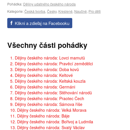
Pohádka:
Dějiny udatného českého národa
Kategorie:
Česká tvorba
,
Česky
,
Kreslené
,
Naučné
,
Pro děti
Klikni a zdieľaj na Facebooku
Všechny části pohádky
1. Dějiny českého národa: Lovci mamutů
2. Dějiny českého národa: Pravěcí zemědělci
3. Dějiny českého národa: Doba kovů
4. Dějiny českého národa: Keltové
5. Dějiny českého národa: Keltská kouzla
6. Dějiny českého národa: Germáni
7. Dějiny českého národa: Stěhování národů
8. Dějiny českého národa: Praotec Čech
9. Dějiny českého národa: Sámova říše
10. Dějiny českého národa: Velká Morava
11. Dějiny českého národa: Báje
12. Dějiny českého národa: Bořivoj a Ludmila
13. Dějiny českého národa: Svatý Václav