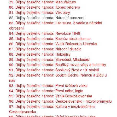
79. Dějiny českého národa: Manufaktury
80. Dějiny českého národa: Konec reforem
81. Dějiny českého národa: Věk páry
82. Dějiny českého národa: Národní obrození
83. Dějiny českého národa: Literatura, divadlo a národní
obrození
84. Dějiny českého národa: Revoluce 1848
85. Dějiny českého národa: Bachův absolutismus
86. Dějiny českého národa: Vznik Rakousko-Uherska
87. Dějiny českého národa: Národní divadlo
88. Dějiny českého národa: Rukopisy
89. Dějiny českého národa: Staročeši, Mladočeši
90. Dějiny českého národa: Bouřlivý rozvoj vědy a techniky
91. Dějiny českého národa: Spolkový život v 19. století
92. Dějiny českého národa: Soužití Čechů, Němců a Židů u
nás
93. Dějiny českého národa: První světová válka
94. Dějiny českého národa: První odboj legie
95. Dějiny českého národa: Vznik Československa
96. Dějiny českého národa: Československo - rozvoj průmyslu
97. Dějiny českého národa: Kultura v meziválečném
Československu
98. Dějiny českého národa: Veľká hospodářska krize