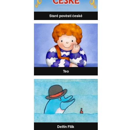
Staré pověsti české
Teo
Delfín Filík