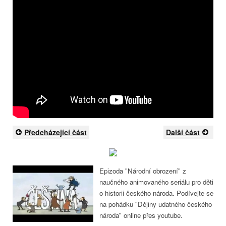
Předcházející část
Další část
Epizoda "Národní obrození" z
naučného animovaného seriálu pro děti
o historii českého národa. Podívejte se
na pohádku "Dějiny udatného českého
národa" online přes youtube.