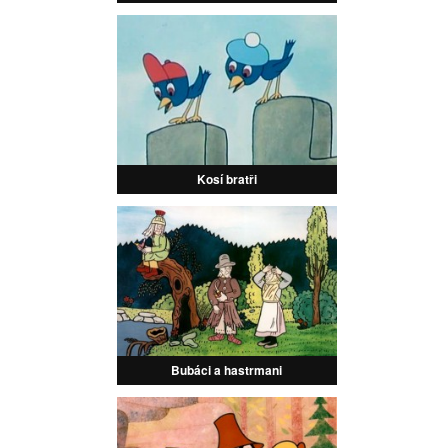
Kosí bratři
Bubáci a hastrmani