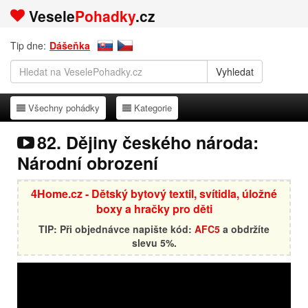
Vesele
Pohadky
.cz
Tip dne:
Dášeňka
Všechny pohádky
Kategorie
Všechny pohádky
Kategorie
82. Dějiny českého národa:
Národní obrození
4Home.cz - Dětský bytový textil, svítidla, úložné
boxy a hračky pro děti
TIP: Při objednávce napište kód:
AFC5
a obdržíte
slevu 5%.