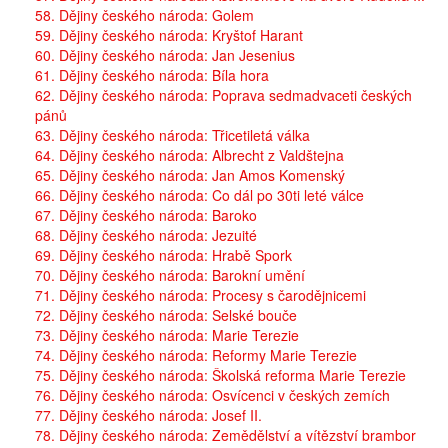
58. Dějiny českého národa: Golem
59. Dějiny českého národa: Kryštof Harant
60. Dějiny českého národa: Jan Jesenius
61. Dějiny českého národa: Bíla hora
62. Dějiny českého národa: Poprava sedmadvaceti českých
pánů
63. Dějiny českého národa: Třicetiletá válka
64. Dějiny českého národa: Albrecht z Valdštejna
65. Dějiny českého národa: Jan Amos Komenský
66. Dějiny českého národa: Co dál po 30ti leté válce
67. Dějiny českého národa: Baroko
68. Dějiny českého národa: Jezuité
69. Dějiny českého národa: Hrabě Spork
70. Dějiny českého národa: Barokní umění
71. Dějiny českého národa: Procesy s čarodějnicemi
72. Dějiny českého národa: Selské bouče
73. Dějiny českého národa: Marie Terezie
74. Dějiny českého národa: Reformy Marie Terezie
75. Dějiny českého národa: Školská reforma Marie Terezie
76. Dějiny českého národa: Osvícenci v českých zemích
77. Dějiny českého národa: Josef II.
78. Dějiny českého národa: Zemědělství a vítězství brambor