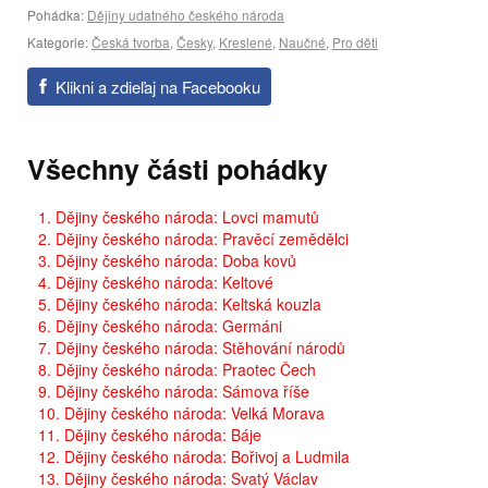
Pohádka:
Dějiny udatného českého národa
Kategorie:
Česká tvorba
,
Česky
,
Kreslené
,
Naučné
,
Pro děti
Klikni a zdieľaj na Facebooku
Všechny části pohádky
1. Dějiny českého národa: Lovci mamutů
2. Dějiny českého národa: Pravěcí zemědělci
3. Dějiny českého národa: Doba kovů
4. Dějiny českého národa: Keltové
5. Dějiny českého národa: Keltská kouzla
6. Dějiny českého národa: Germáni
7. Dějiny českého národa: Stěhování národů
8. Dějiny českého národa: Praotec Čech
9. Dějiny českého národa: Sámova říše
10. Dějiny českého národa: Velká Morava
11. Dějiny českého národa: Báje
12. Dějiny českého národa: Bořivoj a Ludmila
13. Dějiny českého národa: Svatý Václav