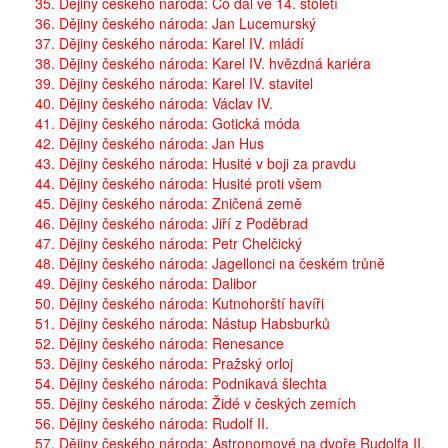
35. Dějiny českého národa: Co dál ve 14. století
36. Dějiny českého národa: Jan Lucemurský
37. Dějiny českého národa: Karel IV. mládí
38. Dějiny českého národa: Karel IV. hvězdná kariéra
39. Dějiny českého národa: Karel IV. stavitel
40. Dějiny českého národa: Václav IV.
41. Dějiny českého národa: Gotická móda
42. Dějiny českého národa: Jan Hus
43. Dějiny českého národa: Husité v boji za pravdu
44. Dějiny českého národa: Husité proti všem
45. Dějiny českého národa: Zničená země
46. Dějiny českého národa: Jiří z Poděbrad
47. Dějiny českého národa: Petr Chelčický
48. Dějiny českého národa: Jagellonci na českém trůně
49. Dějiny českého národa: Dalibor
50. Dějiny českého národa: Kutnohorští havíři
51. Dějiny českého národa: Nástup Habsburků
52. Dějiny českého národa: Renesance
53. Dějiny českého národa: Pražský orloj
54. Dějiny českého národa: Podnikavá šlechta
55. Dějiny českého národa: Židé v českých zemích
56. Dějiny českého národa: Rudolf II.
57. Dějiny českého národa: Astronomové na dvoře Rudolfa II.