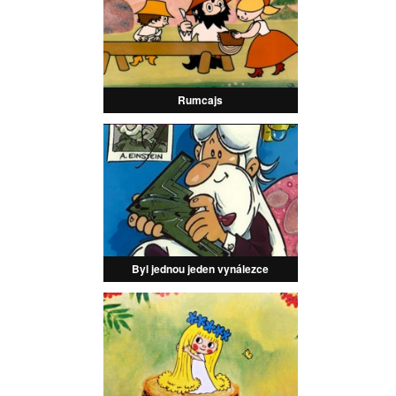
Rumcajs
Byl jednou jeden vynálezce