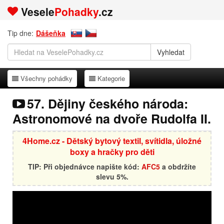
Vesele
Pohadky
.cz
Tip dne:
Dášeňka
Všechny pohádky
Kategorie
Všechny pohádky
Kategorie
57. Dějiny českého národa:
Astronomové na dvoře Rudolfa II.
4Home.cz - Dětský bytový textil, svítidla, úložné
boxy a hračky pro děti
TIP: Při objednávce napište kód:
AFC5
a obdržíte
slevu 5%.