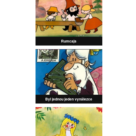
Rumcajs
Byl jednou jeden vynálezce