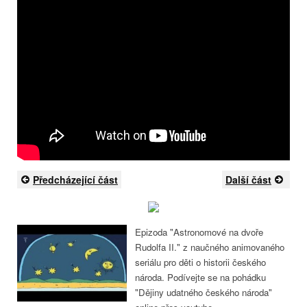
Předcházející část
Další část
Epizoda "Astronomové na dvoře
Rudolfa II." z naučného animovaného
seriálu pro děti o historii českého
národa. Podívejte se na pohádku
"Dějiny udatného českého národa"