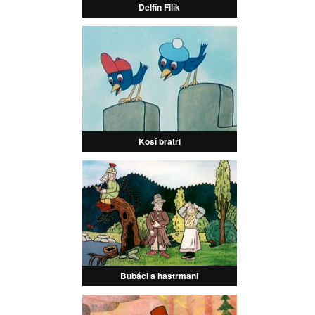
Delfín Filík
Kosí bratři
Bubáci a hastrmani