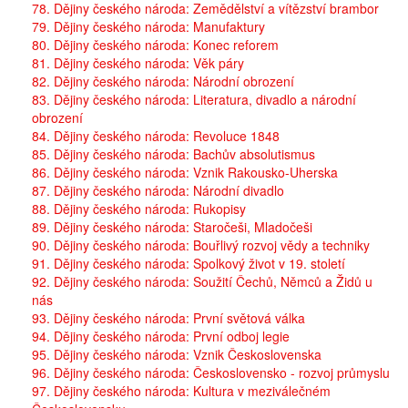
78. Dějiny českého národa: Zemědělství a vítězství brambor
79. Dějiny českého národa: Manufaktury
80. Dějiny českého národa: Konec reforem
81. Dějiny českého národa: Věk páry
82. Dějiny českého národa: Národní obrození
83. Dějiny českého národa: Literatura, divadlo a národní
obrození
84. Dějiny českého národa: Revoluce 1848
85. Dějiny českého národa: Bachův absolutismus
86. Dějiny českého národa: Vznik Rakousko-Uherska
87. Dějiny českého národa: Národní divadlo
88. Dějiny českého národa: Rukopisy
89. Dějiny českého národa: Staročeši, Mladočeši
90. Dějiny českého národa: Bouřlivý rozvoj vědy a techniky
91. Dějiny českého národa: Spolkový život v 19. století
92. Dějiny českého národa: Soužití Čechů, Němců a Židů u
nás
93. Dějiny českého národa: První světová válka
94. Dějiny českého národa: První odboj legie
95. Dějiny českého národa: Vznik Československa
96. Dějiny českého národa: Československo - rozvoj průmyslu
97. Dějiny českého národa: Kultura v meziválečném