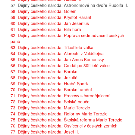
57. Dějiny českého národa: Astronomové na dvoře Rudolfa II.
58. Dějiny českého národa: Golem
59. Dějiny českého národa: Kryštof Harant
60. Dějiny českého národa: Jan Jesenius
61. Dějiny českého národa: Bíla hora
62. Dějiny českého národa: Poprava sedmadvaceti českých
pánů
63. Dějiny českého národa: Třicetiletá válka
64. Dějiny českého národa: Albrecht z Valdštejna
65. Dějiny českého národa: Jan Amos Komenský
66. Dějiny českého národa: Co dál po 30ti leté válce
67. Dějiny českého národa: Baroko
68. Dějiny českého národa: Jezuité
69. Dějiny českého národa: Hrabě Spork
70. Dějiny českého národa: Barokní umění
71. Dějiny českého národa: Procesy s čarodějnicemi
72. Dějiny českého národa: Selské bouče
73. Dějiny českého národa: Marie Terezie
74. Dějiny českého národa: Reformy Marie Terezie
75. Dějiny českého národa: Školská reforma Marie Terezie
76. Dějiny českého národa: Osvícenci v českých zemích
77. Dějiny českého národa: Josef II.