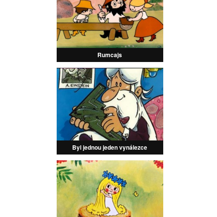
Rumcajs
Byl jednou jeden vynálezce