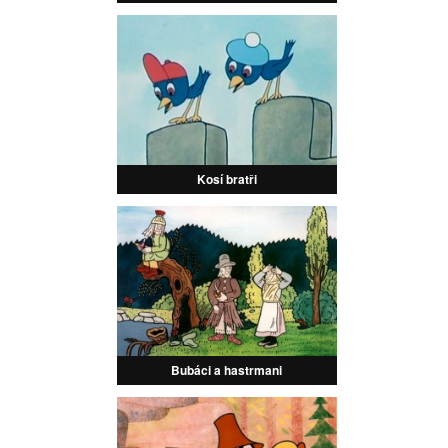
Kosí bratři
Bubáci a hastrmani