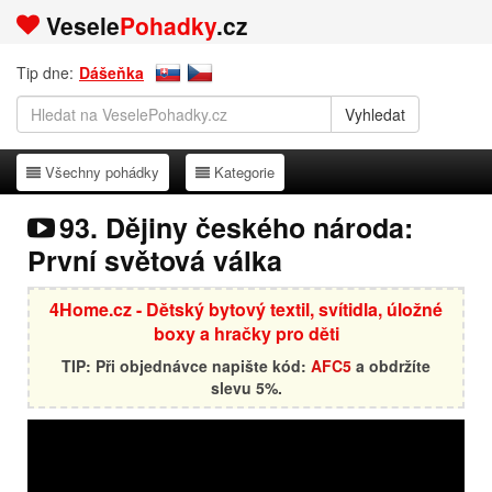
Vesele
Pohadky
.cz
Tip dne:
Dášeňka
Všechny pohádky
Kategorie
Všechny pohádky
Kategorie
93. Dějiny českého národa:
První světová válka
4Home.cz - Dětský bytový textil, svítidla, úložné
boxy a hračky pro děti
TIP: Při objednávce napište kód:
AFC5
a obdržíte
slevu 5%.