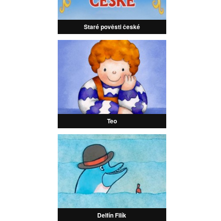
Staré pověsti české
Teo
Delfín Filík