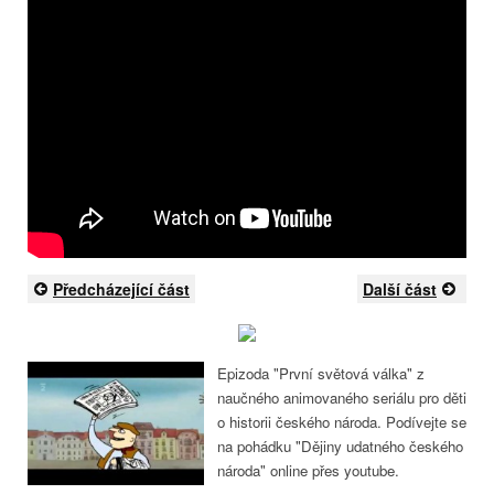
Předcházející část
Další část
Epizoda "První světová válka" z
naučného animovaného seriálu pro děti
o historii českého národa. Podívejte se
na pohádku "Dějiny udatného českého
národa" online přes youtube.