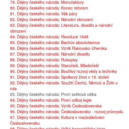
79. Dějiny českého národa: Manufaktury
80. Dějiny českého národa: Konec reforem
81. Dějiny českého národa: Věk páry
82. Dějiny českého národa: Národní obrození
83. Dějiny českého národa: Literatura, divadlo a národní
obrození
84. Dějiny českého národa: Revoluce 1848
85. Dějiny českého národa: Bachův absolutismus
86. Dějiny českého národa: Vznik Rakousko-Uherska
87. Dějiny českého národa: Národní divadlo
88. Dějiny českého národa: Rukopisy
89. Dějiny českého národa: Staročeši, Mladočeši
90. Dějiny českého národa: Bouřlivý rozvoj vědy a techniky
91. Dějiny českého národa: Spolkový život v 19. století
92. Dějiny českého národa: Soužití Čechů, Němců a Židů u
nás
93. Dějiny českého národa: První světová válka
94. Dějiny českého národa: První odboj legie
95. Dějiny českého národa: Vznik Československa
96. Dějiny českého národa: Československo - rozvoj průmyslu
97. Dějiny českého národa: Kultura v meziválečném
Československu
98. Dějiny českého národa: Veľká hospodářska krize