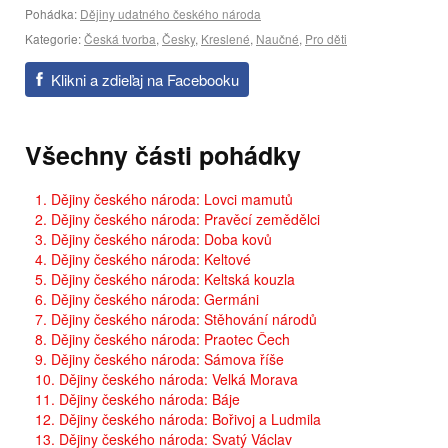
Pohádka:
Dějiny udatného českého národa
Kategorie:
Česká tvorba
,
Česky
,
Kreslené
,
Naučné
,
Pro děti
Klikni a zdieľaj na Facebooku
Všechny části pohádky
1. Dějiny českého národa: Lovci mamutů
2. Dějiny českého národa: Pravěcí zemědělci
3. Dějiny českého národa: Doba kovů
4. Dějiny českého národa: Keltové
5. Dějiny českého národa: Keltská kouzla
6. Dějiny českého národa: Germáni
7. Dějiny českého národa: Stěhování národů
8. Dějiny českého národa: Praotec Čech
9. Dějiny českého národa: Sámova říše
10. Dějiny českého národa: Velká Morava
11. Dějiny českého národa: Báje
12. Dějiny českého národa: Bořivoj a Ludmila
13. Dějiny českého národa: Svatý Václav