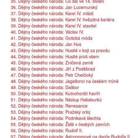
35. Dějiny českého národa: Co dál ve 14. století
36. Dějiny českého národa: Jan Lucemurský
37. Dějiny českého národa: Karel IV. mládí
38. Dějiny českého národa: Karel IV. hvězdná kariéra
39. Dějiny českého národa: Karel IV. stavitel
40. Dějiny českého národa: Václav IV.
41. Dějiny českého národa: Gotická móda
42. Dějiny českého národa: Jan Hus
43. Dějiny českého národa: Husité v boji za pravdu
44. Dějiny českého národa: Husité proti všem
45. Dějiny českého národa: Zničená země
46. Dějiny českého národa: Jiří z Poděbrad
47. Dějiny českého národa: Petr Chelčický
48. Dějiny českého národa: Jagellonci na českém trůně
49. Dějiny českého národa: Dalibor
50. Dějiny českého národa: Kutnohorští havíři
51. Dějiny českého národa: Nástup Habsburků
52. Dějiny českého národa: Renesance
53. Dějiny českého národa: Pražský orloj
54. Dějiny českého národa: Podnikavá šlechta
55. Dějiny českého národa: Židé v českých zemích
56. Dějiny českého národa: Rudolf II.
57. Dějiny českého národa: Astronomové na dvoře Rudolfa II.