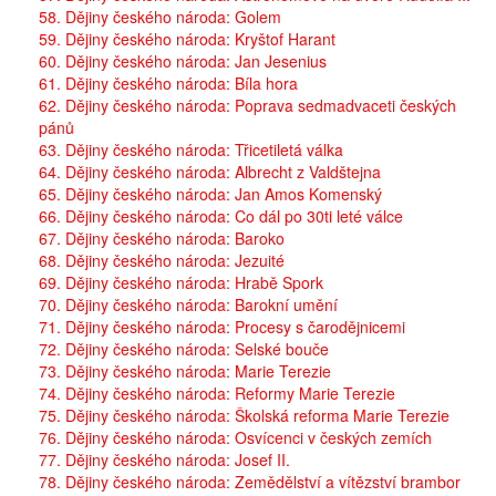
58. Dějiny českého národa: Golem
59. Dějiny českého národa: Kryštof Harant
60. Dějiny českého národa: Jan Jesenius
61. Dějiny českého národa: Bíla hora
62. Dějiny českého národa: Poprava sedmadvaceti českých
pánů
63. Dějiny českého národa: Třicetiletá válka
64. Dějiny českého národa: Albrecht z Valdštejna
65. Dějiny českého národa: Jan Amos Komenský
66. Dějiny českého národa: Co dál po 30ti leté válce
67. Dějiny českého národa: Baroko
68. Dějiny českého národa: Jezuité
69. Dějiny českého národa: Hrabě Spork
70. Dějiny českého národa: Barokní umění
71. Dějiny českého národa: Procesy s čarodějnicemi
72. Dějiny českého národa: Selské bouče
73. Dějiny českého národa: Marie Terezie
74. Dějiny českého národa: Reformy Marie Terezie
75. Dějiny českého národa: Školská reforma Marie Terezie
76. Dějiny českého národa: Osvícenci v českých zemích
77. Dějiny českého národa: Josef II.
78. Dějiny českého národa: Zemědělství a vítězství brambor