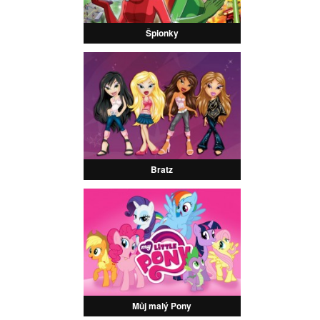
Špionky
Bratz
Můj malý Pony