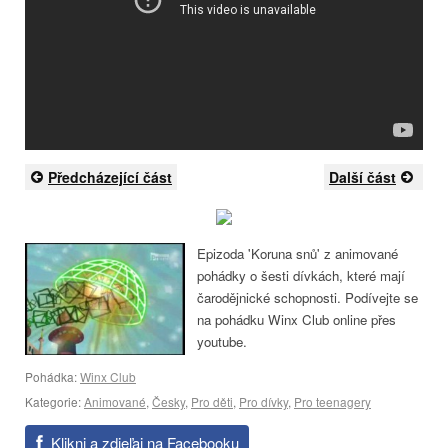
Předcházející část
Další část
Epizoda 'Koruna snů' z animované
pohádky o šesti dívkách, které mají
čarodějnické schopnosti. Podívejte se
na pohádku Winx Club online přes
youtube.
Pohádka:
Winx Club
Kategorie:
Animované
,
Česky
,
Pro děti
,
Pro dívky
,
Pro teenagery
Klikni a zdieľaj na Facebooku