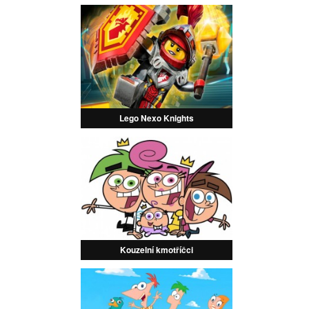
Lego Nexo Knights
Kouzelní kmotříčci