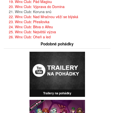
19. Winx Club: Pád Magixu
20. Winx Club: Výprava do Domina
21. Winx Club: Koruna snů
22. Winx Club: Nad Mračnou věží se blýská
23. Winx Club: Přesilovka
24. Winx Club: Bitva o Alfeu
25. Winx Club: Největší výzva
26. Winx Club: Oheň a led
Podobné pohádky
Trailery na pohádky