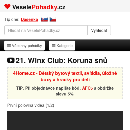
Vesele
Pohadky
.cz
Tip dne:
Dášeňka
Všechny pohádky
Kategorie
Všechny pohádky
Kategorie
21. Winx Club: Koruna snů
4Home.cz - Dětský bytový textil, svítidla, úložné
boxy a hračky pro děti
TIP: Při objednávce napište kód:
AFC5
a obdržíte
slevu 5%.
První polovina videa (1/2)