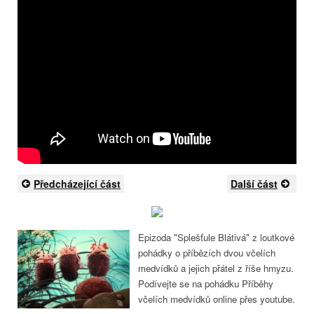
Předcházející část
Další část
Epizoda "Splešťule Blátivá" z loutkové
pohádky o příbězích dvou včelích
medvídků a jejich přátel z říše hmyzu.
Podívejte se na pohádku Příběhy
včelích medvídků online přes youtube.