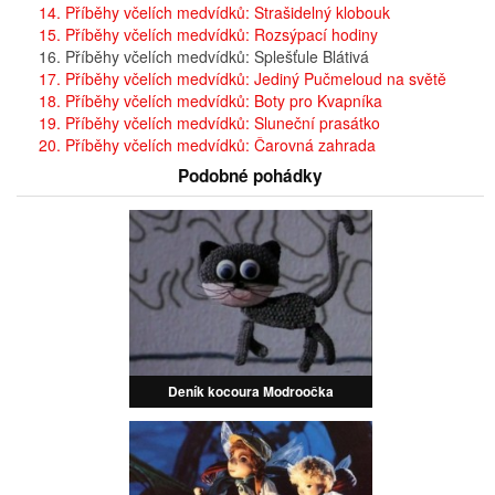
14. Příběhy včelích medvídků: Strašidelný klobouk
15. Příběhy včelích medvídků: Rozsýpací hodiny
16. Příběhy včelích medvídků: Splešťule Blátivá
17. Příběhy včelích medvídků: Jediný Pučmeloud na světě
18. Příběhy včelích medvídků: Boty pro Kvapníka
19. Příběhy včelích medvídků: Sluneční prasátko
20. Příběhy včelích medvídků: Čarovná zahrada
Podobné pohádky
Deník kocoura Modroočka