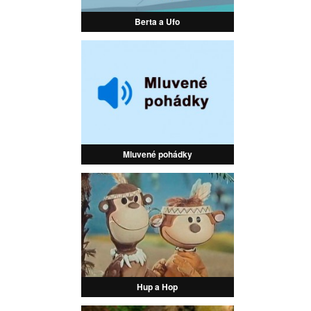
Berta a Ufo
Mluvené pohádky
Hup a Hop