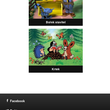
Bořek stavitel
Krtek
Facebook