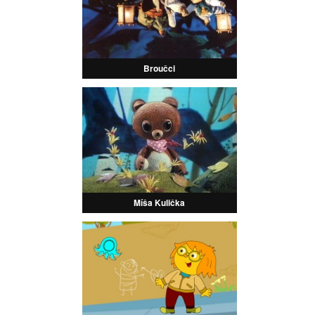
Broučci
Míša Kulička