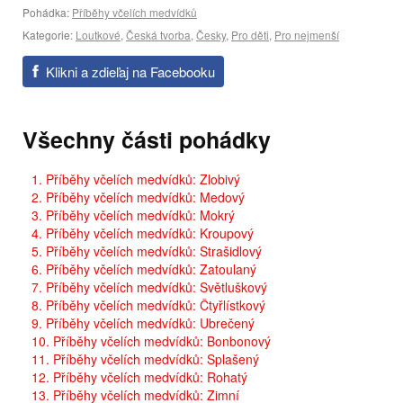
Pohádka:
Příběhy včelích medvídků
Kategorie:
Loutkové
,
Česká tvorba
,
Česky
,
Pro děti
,
Pro nejmenší
Klikni a zdieľaj na Facebooku
Všechny části pohádky
1. Příběhy včelích medvídků: Zlobivý
2. Příběhy včelích medvídků: Medový
3. Příběhy včelích medvídků: Mokrý
4. Příběhy včelích medvídků: Kroupový
5. Příběhy včelích medvídků: Strašidlový
6. Příběhy včelích medvídků: Zatoulaný
7. Příběhy včelích medvídků: Světluškový
8. Příběhy včelích medvídků: Čtyřlístkový
9. Příběhy včelích medvídků: Ubrečený
10. Příběhy včelích medvídků: Bonbonový
11. Příběhy včelích medvídků: Splašený
12. Příběhy včelích medvídků: Rohatý
13. Příběhy včelích medvídků: Zimní