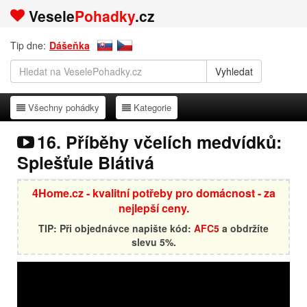
Vesele
Pohadky
.cz
Tip dne:
Dášeňka
Všechny pohádky
Kategorie
Všechny pohádky
Kategorie
16. Příběhy včelích medvídků:
Splešťule Blátivá
4Home.cz - kvalitní potřeby pro domácnost - za
nejlepší ceny.
TIP: Při objednávce napište kód:
AFC5
a obdržíte
slevu 5%.