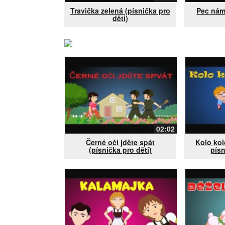
Travička zelená (písnička pro
Pec nám
děti)
02:02
Černé oči jděte spát
Kolo kol
(písnička pro děti)
písn