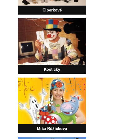
Čiperkové
Kostičky
Míša Růžičková