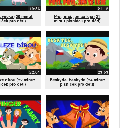
19:56
21:12
ovečka (20 minut
Prší, prší, jen se leje (21
iček pro děti)
minut písniček pro děti)
22:01
23:53
ze dírou (22 minut
Beskyde, beskyde (24 minut
iček pro děti)
písniček pro děti)