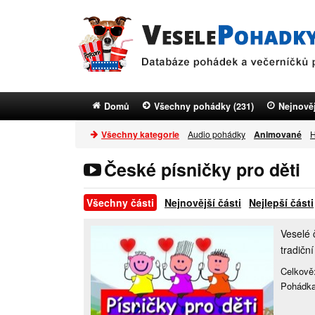
Domů
Všechny pohádky (231)
Nejnověj
Všechny kategorie
Audio pohádky
Animované
H
České písničky pro děti
Všechny části
Nejnovější části
Nejlepší části
Veselé 
tradičn
Celkově:
Pohádka