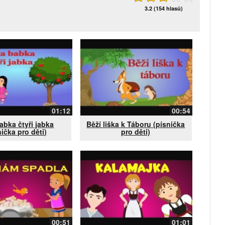
3.2 (154 hlasů)
01:12
00:54
abka čtyři jabka
Běží liška k Táboru (písnička
nička pro děti)
pro děti)
00:51
01:01