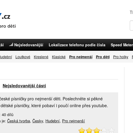
T
ší
Nejsledovanější
Lokalizace telefonu podle čísla
Speed Meter
udební
Loutkové
Kreslené
Klasické
Pro nejmenší
Pro děti
Pro holky
Nejsledovanější části
české písničky pro nejmenší děti. Poslechněte si pěkné
í dětské písničky, které pobaví i poučí online přes youtube.
 40 dílů
 je:
Česká tvorba
,
Česky
,
Hudební
,
Pro nejmenší