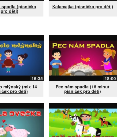
 spadla (písnička
Kalamajka (písnička pro děti)
pro děti)
16:35
18:00
o mlýnský (mix 14
Pec nám spadla (18 minut
iček pro děti)
písniček pro děti)