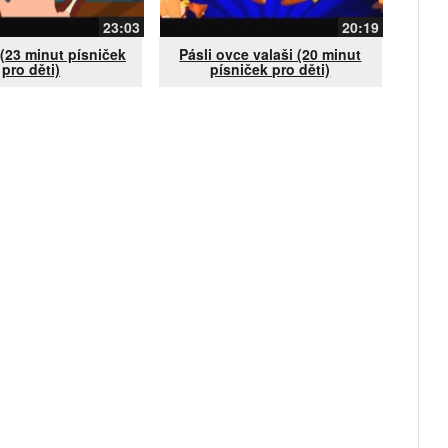
23:03
20:19
 (23 minut písniček
Pásli ovce valaši (20 minut
pro děti)
písniček pro děti)