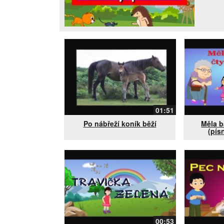
01:51
Po nábřeží koník běží
Měla b
(pís
00:53