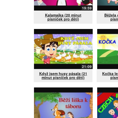
19:59
Kalamajka (20 minut
Běžela 
písniček pro děti)
písn
21:09
Když jsem husy pásala (21
Kočka le
minut písniček pro děti)
písn