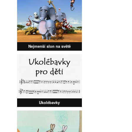
Nejmenší slon na světě
Ukolébavky