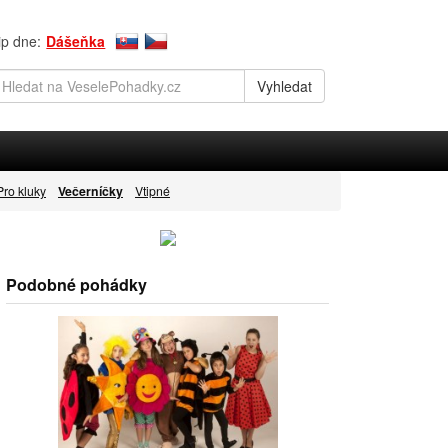
ip dne:
Dášeňka
Pro kluky
Večerníčky
Vtipné
Podobné pohádky