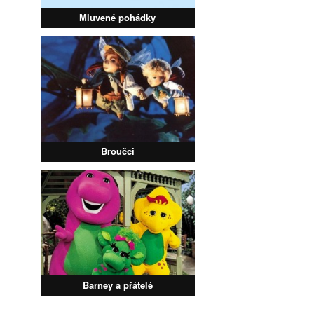
Mluvené pohádky
Broučci
Barney a přátelé