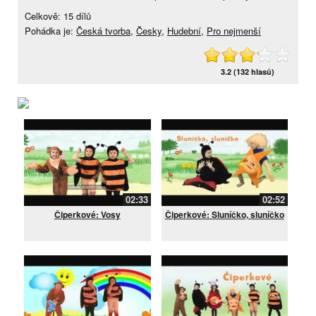
Celkově: 15 dílů
Pohádka je:
Česká tvorba
,
Česky
,
Hudební
,
Pro nejmenší
3.2 (132 hlasů)
02:33
02:52
Čiperkové: Vosy
Čiperkové: Sluníčko, sluníčko