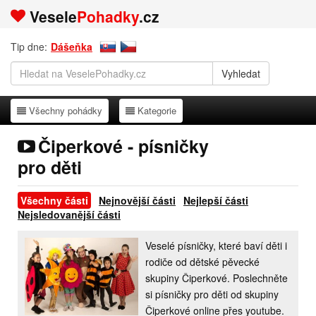
Vesele
Pohadky
.cz
Tip dne:
Dášeňka
Všechny pohádky
Kategorie
Všechny pohádky
Kategorie
Čiperkové - písničky
pro děti
Všechny části
Nejnovější části
Nejlepší části
Nejsledovanější části
Veselé písničky, které baví děti i
rodiče od dětské pěvecké
skupiny Čiperkové. Poslechněte
si písničky pro děti od skupiny
Čiperkové online přes youtube.