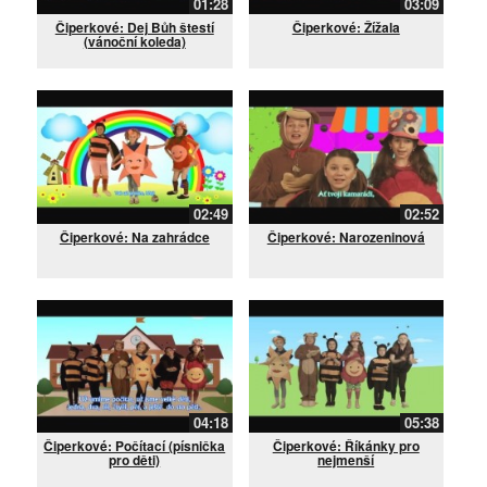
01:28
03:09
Čiperkové: Dej Bůh štestí
Čiperkové: Žížala
(vánoční koleda)
02:49
02:52
Čiperkové: Na zahrádce
Čiperkové: Narozeninová
04:18
05:38
Čiperkové: Počítací (písnička
Čiperkové: Říkánky pro
pro děti)
nejmenší