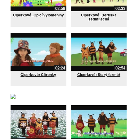
02:59
02:33
Čiperkové: Opičí vylomeniny
Čiperkové: Beruška
sedmitečná
02:24
02:54
Čiperkové: Citronky
Čiperkové: Starý farmář