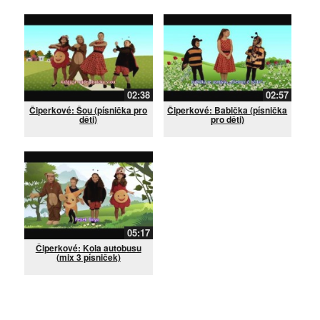
02:38
02:57
Čiperkové: Šou (písnička pro
Čiperkové: Babička (písnička
děti)
pro děti)
05:17
Čiperkové: Kola autobusu
(mix 3 písniček)