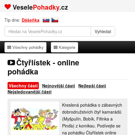
Vesele
Pohadky
.cz
Tip dne:
Dášeňka
Všechny pohádky
Kategorie
Všechny pohádky
Kategorie
Čtyřlístek - online
pohádka
Všechny části
Nejnovější části
Nejlepší části
Nejsledovanější části
Kreslená pohádka o zábavných
dobrodružstvích čtyř kamarádů
(Myšpulín, Bobík, Fifinka a
Pinďa) z komiksu. Podívejte se
na pohádku Čtyřlístek online