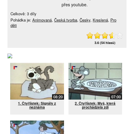
přes youtube.
Celkově: 3 díly
Pohádka je:
Animovaná
,
Česká tvorba
,
Česky
,
Kreslená
,
Pro
děti
3.6 (54 hlasů)
08:20
07:00
1. Čtyřlístek: Signály z
2. Čtyřlístek: Myš, která
neznáma
prochádzela zdí