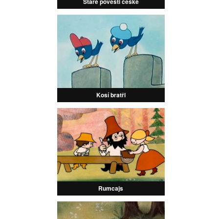
Staré pověsti české
Kosí bratři
Rumcajs