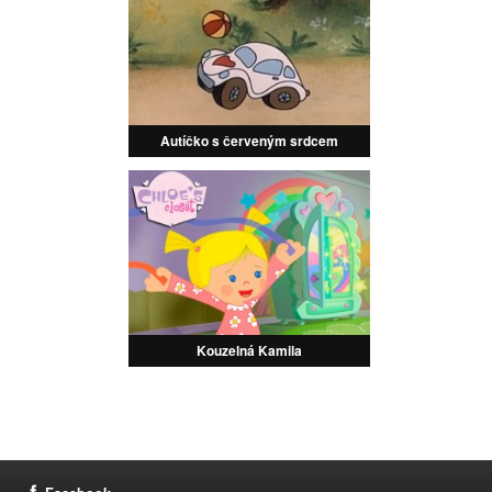
Autíčko s červeným srdcem
Kouzelná Kamila