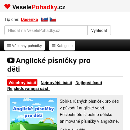
Vesele
Pohadky
.cz
Tip dne:
Dášeňka
Všechny pohádky
Kategorie
Všechny pohádky
Kategorie
Anglické písničky pro
děti
Všechny části
Nejnovější části
Nejlepší části
Nejsledovanější části
Sbírka různých písniček pro děti
v původní anglické verzi.
Poslechněte si pěkné dětské
animované písničky v angličtině.
Celkově: 9 dílů