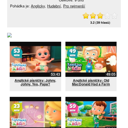
Pohádka je:
Anglicky
,
Hudební
,
Pro nejmenší
3.2 (39 hlasů)
53:43
49:05
Anglické písničky: Johny,
Anglické písničky: Old
Johny. Yes, Papa?
MacDonald Had a Farm