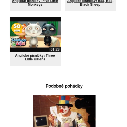
Anglické písničky: Five Little
Anglické písničky: Baa, Baa,
Monkeys
Black Sheep
51:23
Anglické písničky: Three
Little Kittens
Podobné pohádky