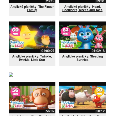
23:19
59:31
Anglické písničky: The Finger
Anglické písničky: Head,
Family
Shoulders, Knees and Toes
01:00:27
01:02:18
Anglické písničky: Twinkle,
Anglické písničky: Sleeping
Twinkle, Little Star
Bunnies
56:02
50:12