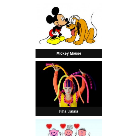
Mickey Mouse
Fíha tralala