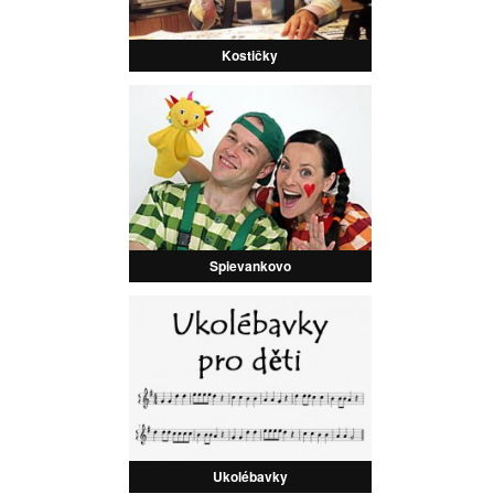
Kostičky
Spievankovo
Ukolébavky