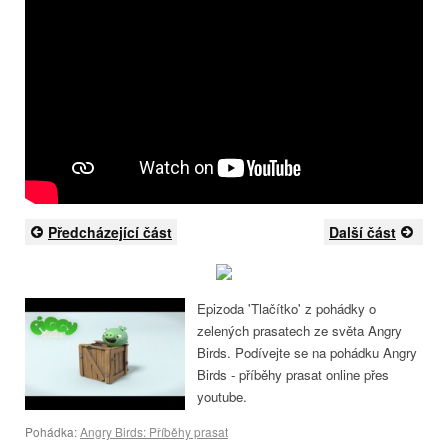
Předcházející část
Další část
Epizoda 'Tlačítko' z pohádky o
zelených prasatech ze světa Angry
Birds. Podívejte se na pohádku Angry
Birds - příběhy prasat online přes
youtube.
Pohádka:
Angry Birds: Příběhy prasat