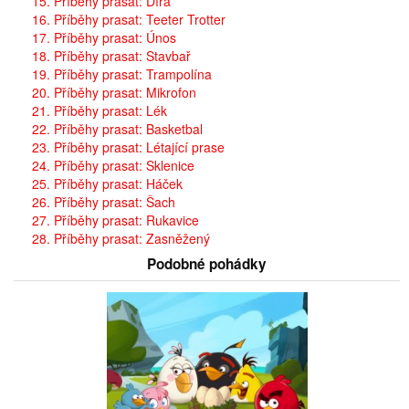
15. Příběhy prasat: Díra
16. Příběhy prasat: Teeter Trotter
17. Příběhy prasat: Únos
18. Příběhy prasat: Stavbař
19. Příběhy prasat: Trampolína
20. Příběhy prasat: Mikrofon
21. Příběhy prasat: Lék
22. Příběhy prasat: Basketbal
23. Příběhy prasat: Létající prase
24. Příběhy prasat: Sklenice
25. Příběhy prasat: Háček
26. Příběhy prasat: Šach
27. Příběhy prasat: Rukavice
28. Příběhy prasat: Zasněžený
Podobné pohádky