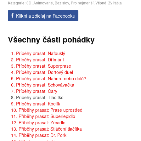
Kategorie:
3D
,
Animované
,
Bez slov
,
Pro nejmenší
,
Vtipné
,
Zvířátka
Klikni a zdieľaj na Facebooku
Všechny části pohádky
1. Příběhy prasat: Nafouklý
2. Příběhy prasat: Dřímání
3. Příběhy prasat: Superprase
4. Příběhy prasat: Dortový duel
5. Příběhy prasat: Nahoru nebo dolů?
6. Příběhy prasat: Schovávačka
7. Příběhy prasat: Čary
8. Příběhy prasat: Tlačítko
9. Příběhy prasat: Kbelík
10. Příběhy prasat: Prase uprostřed
11. Příběhy prasat: Superlepidlo
12. Příběhy prasat: Zrcadlo
13. Příběhy prasat: Stláčení tlačítka
14. Příběhy prasat: Dr. Pork