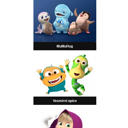
MuMuHug
Vesmírní opice