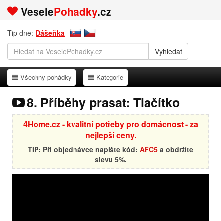
Vesele
Pohadky
.cz
Tip dne:
Dášeňka
Všechny pohádky
Kategorie
Všechny pohádky
Kategorie
8. Příběhy prasat: Tlačítko
4Home.cz - kvalitní potřeby pro domácnost - za
nejlepší ceny.
TIP: Při objednávce napište kód:
AFC5
a obdržíte
slevu 5%.