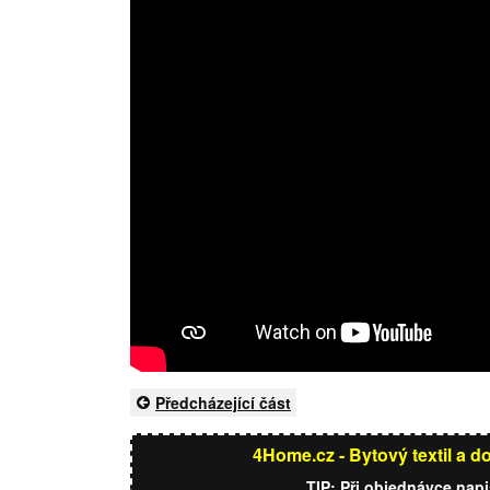
Předcházející část
4Home.cz - Bytový textil a d
TIP: Při objednávce nap