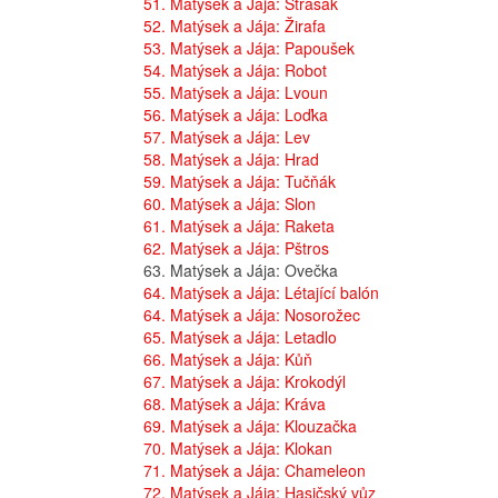
51. Matýsek a Jája: Strašák
52. Matýsek a Jája: Žirafa
53. Matýsek a Jája: Papoušek
54. Matýsek a Jája: Robot
55. Matýsek a Jája: Lvoun
56. Matýsek a Jája: Loďka
57. Matýsek a Jája: Lev
58. Matýsek a Jája: Hrad
59. Matýsek a Jája: Tučňák
60. Matýsek a Jája: Slon
61. Matýsek a Jája: Raketa
62. Matýsek a Jája: Pštros
63. Matýsek a Jája: Ovečka
64. Matýsek a Jája: Létající balón
64. Matýsek a Jája: Nosorožec
65. Matýsek a Jája: Letadlo
66. Matýsek a Jája: Kůň
67. Matýsek a Jája: Krokodýl
68. Matýsek a Jája: Kráva
69. Matýsek a Jája: Klouzačka
70. Matýsek a Jája: Klokan
71. Matýsek a Jája: Chameleon
72. Matýsek a Jája: Hasičský vůz