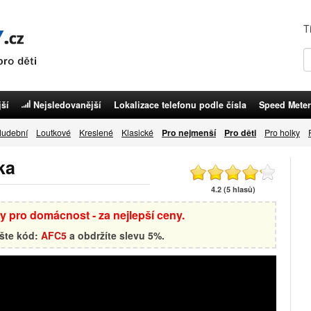
T
ší
Nejsledovanější
Lokalizace telefonu podle čísla
Speed Meter
udební
Loutkové
Kreslené
Klasické
Pro nejmenší
Pro děti
Pro holky
ka
4.2 (5 hlasů)
by pro domácnost - za nejlepší ceny.
ište kód:
AFC5
a obdržíte slevu 5%.