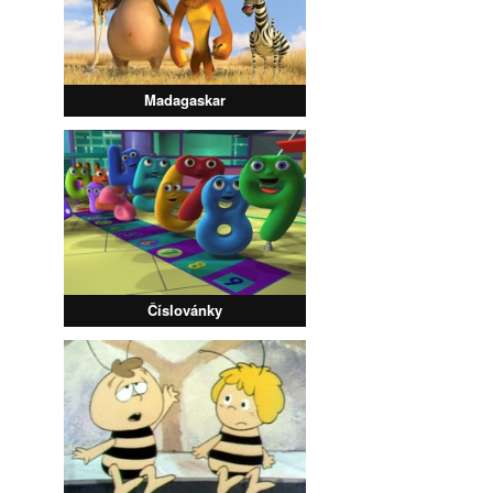
Madagaskar
Číslovánky