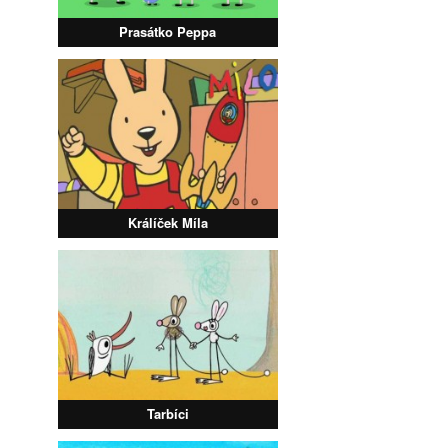
Prasátko Peppa
Králíček Míla
Tarbíci