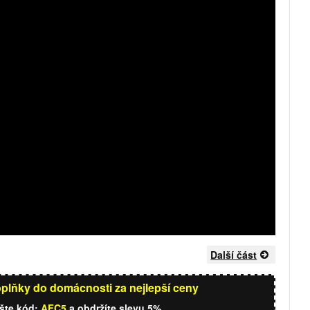
Další část
oplňky do domácnosti za nejlepší ceny
ište kód:
AFC5
a obdržíte slevu 5%.