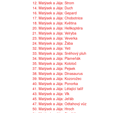
12. Matýsek a Jája: Strom
14. Matýsek a Jája: Duch
16. Matýsek a Jája: Gepard
17. Matýsek a Jája: Chobotnice
18. Matýsek a Jája: Květina
20. Matýsek a Jája: Helikoptéra
21. Matýsek a Jája: Velryba
23. Matýsek a Jája: Veverka
24. Matýsek a Jája: Žába
32. Matýsek a Jája: Yeti
33. Matýsek a Jája: Sněhový pluh
34. Matýsek a Jája: Plameňák
35. Matýsek a Jája: Kolotoč
37. Matýsek a Jája: Pejsek
38. Matýsek a Jája: Dinasaurus
39. Matýsek a Jája: Kozorožec
40. Matýsek a Jája: Ponorka
41. Matýsek a Jája: Létající talíř
43. Matýsek a Jája: Vlk
45. Matýsek a Jája: Jeřáb
47. Matýsek a Jája: Odtahový vůz
50. Matýsek a Jája: Hroch