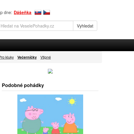
ip dne:
Dášeňka
Pro kluky
Večerníčky
Vtipné
Podobné pohádky