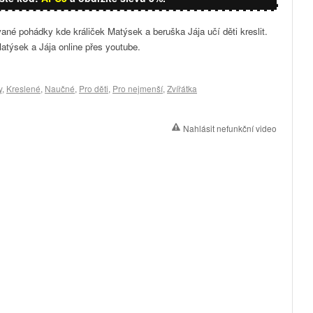
né pohádky kde králiček Matýsek a beruška Jája učí děti kreslit.
atýsek a Jája online přes youtube.
y
,
Kreslené
,
Naučné
,
Pro děti
,
Pro nejmenší
,
Zvířátka
Nahlásit nefunkční video