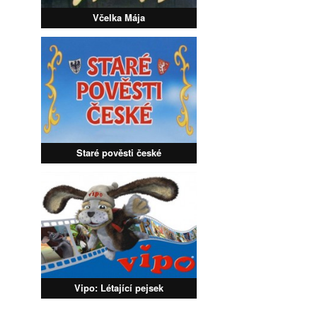
Včelka Mája
Staré pověsti české
Vipo: Létající pejsek