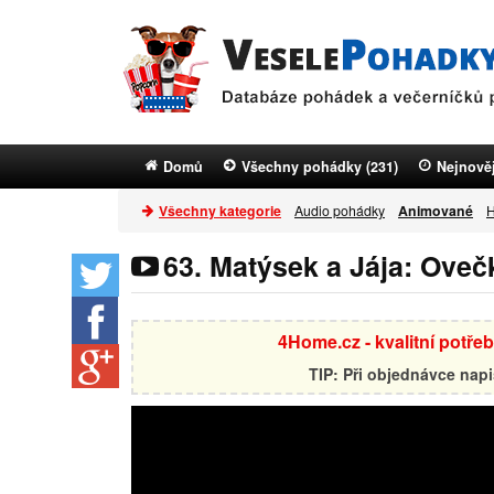
Domů
Všechny pohádky (231)
Nejnověj
Všechny kategorie
Audio pohádky
Animované
H
63. Matýsek a Jája: Oveč
4Home.cz - kvalitní potře
TIP: Při objednávce nap