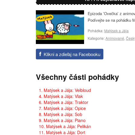
Epizoda 'Ovečka' z animova
Podívejte se na pohádku M
Pohádka:
Matýsek a Jája
Kategorie:
Animované
,
Česk
Klikni a zdieľaj na Facebooku
Všechny části pohádky
1. Matýsek a Jája: Velbloud
4. Matýsek a Jája: Vlak
6. Matýsek a Jája: Traktor
7. Matýsek a Jája: Opice
8. Matýsek a Jája: Sob
9. Matýsek a Jája: Piano
10. Matýsek a Jája: Pelikán
11. Matýsek a Jája: Dort