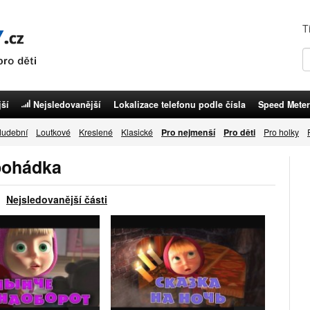
T
ší
Nejsledovanější
Lokalizace telefonu podle čísla
Speed Meter
udební
Loutkové
Kreslené
Klasické
Pro nejmenší
Pro děti
Pro holky
pohádka
Nejsledovanější části