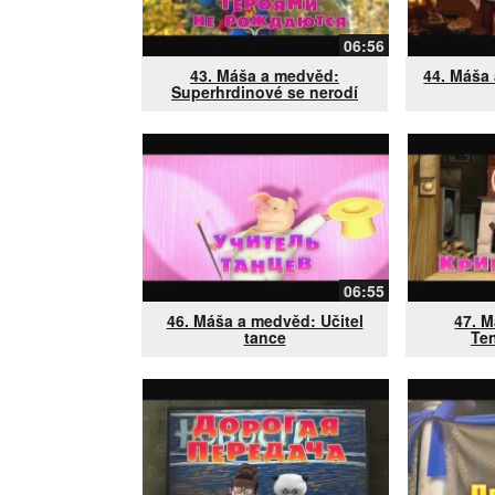
06:56
43. Máša a medvěd:
44. Máša
Superhrdinové se nerodí
06:55
46. Máša a medvěd: Učitel
47. 
tance
Te