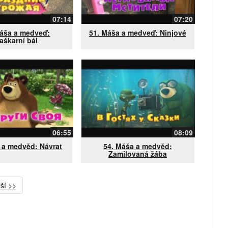
07:14
07:20
Máša a medveď:
51. Máša a medveď: Ninjové
aškarní bál
06:55
08:09
 a medvěd: Návrat
54. Máša a medvěd:
Zamilovaná žába
ší >>