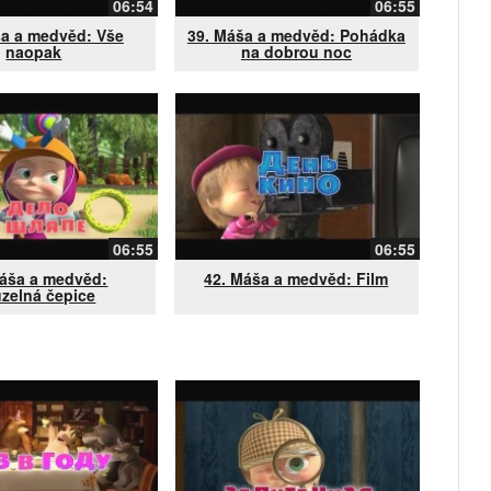
06:54
06:55
ša a medvěd: Vše
39. Máša a medvěd: Pohádka
naopak
na dobrou noc
06:55
06:55
Máša a medvěd:
42. Máša a medvěd: Film
zelná čepice