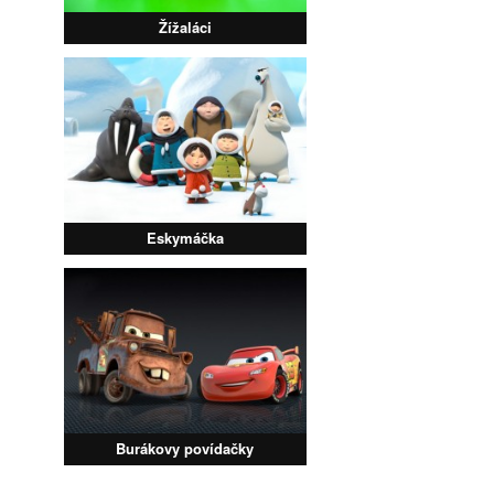
Žížaláci
Eskymáčka
Burákovy povídačky