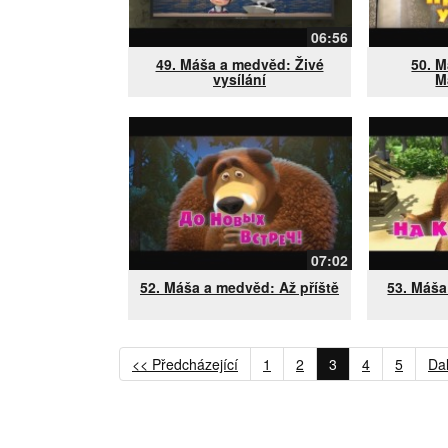
06:56
49. Máša a medvěd: Živé
50. 
vysílání
M
07:02
52. Máša a medvěd: Až příště
53. Máša
<< Předcházející
1
2
3
4
5
Dal