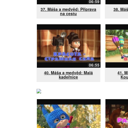
06:59
37. Máša a medvěd: Příprava
38. Má
na cestu
06:55
40. Máša a medvěd: Malá
41. 
kadeřnice
Kou