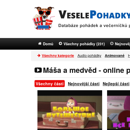
Domů
Všechny pohádky (231)
Nejnověj
Všechny kategorie
Audio pohádky
Animované
H
Máša a medvěd - online 
Všechny části
Nejnovější části
Nejlepší části