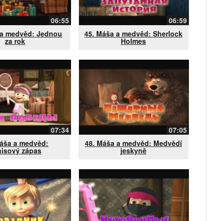
06:55
06:59
 a medvěd: Jednou
45. Máša a medvěd: Sherlock
za rok
Holmes
07:34
07:05
Máša a medvěd:
48. Máša a medvěd: Medvědí
nisový zápas
jeskyně