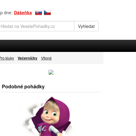
ip dne:
Dášeňka
Pro kluky
Večerníčky
Vtipné
Podobné pohádky