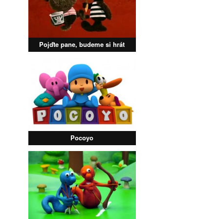
Pojďte pane, budeme si hrát
Pocoyo