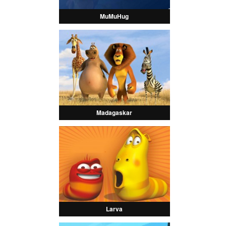
MuMuHug
Madagaskar
Larva