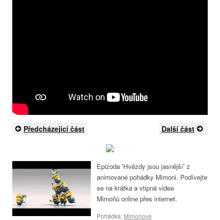
Předcházející část
Další část
Epizoda 'Hvězdy jsou jasnější' z
animované pohádky Mimoni. Podívejte
se na krátka a vtipná videa
Mimoňů online přes internet.
Pohádka:
Mimoňové