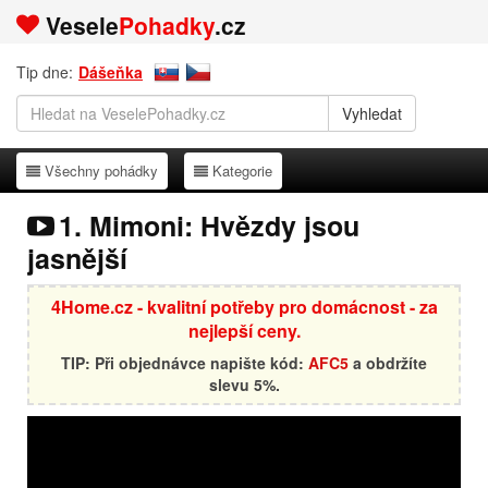
Vesele
Pohadky
.cz
Tip dne:
Dášeňka
Všechny pohádky
Kategorie
Všechny pohádky
Kategorie
1. Mimoni: Hvězdy jsou
jasnější
4Home.cz - kvalitní potřeby pro domácnost - za
nejlepší ceny.
TIP: Při objednávce napište kód:
AFC5
a obdržíte
slevu 5%.