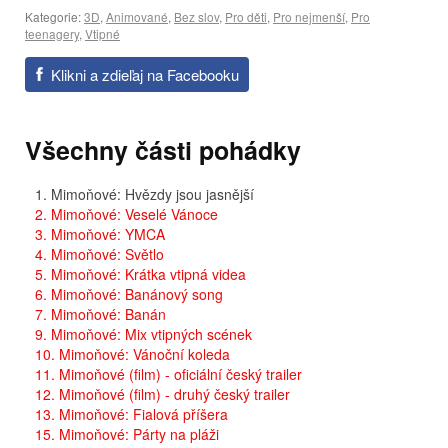
Kategorie:
3D
,
Animované
,
Bez slov
,
Pro děti
,
Pro nejmenší
,
Pro
teenagery
,
Vtipné
Klikni a zdieľaj na Facebooku
Všechny části pohádky
1. Mimoňové: Hvězdy jsou jasnější
2. Mimoňové: Veselé Vánoce
3. Mimoňové: YMCA
4. Mimoňové: Světlo
5. Mimoňové: Krátka vtipná videa
6. Mimoňové: Banánový song
7. Mimoňové: Banán
9. Mimoňové: Mix vtipných scének
10. Mimoňové: Vánoční koleda
11. Mimoňové (film) - oficiální český trailer
12. Mimoňové (film) - druhý český trailer
13. Mimoňové: Fialová příšera
15. Mimoňové: Párty na pláži